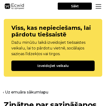
Sākt
Viss, kas nepieciešams, lai
pārdotu tiešsaistē
Dažu minūšu laikā izveidojiet tiešsaistes
veikalu, lai to pārdotu vietnē, sociālajos
saziņas līdzekļos vai tirgos.
Izveidojiet veikalu
‹ Uz emuāra sākumlapu
Zinātne par sazināšanos