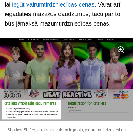
lai
iegūt vairumtirdzniecības cenas
. Varat arī
iegādāties mazākus daudzumus, taču par to
būs jāmaksā mazumtirdzniecības cenas.
Shadow Shifter, a
t-krekls
vairumtirgotājs, pieprasa tirdzniecības