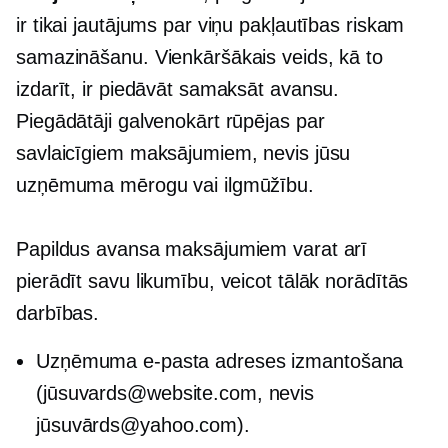
ir tikai jautājums par viņu pakļautības riskam
samazināšanu. Vienkāršākais veids, kā to
izdarīt, ir piedāvāt samaksāt avansu.
Piegādātāji galvenokārt rūpējas par
savlaicīgiem maksājumiem, nevis jūsu
uzņēmuma mērogu vai ilgmūžību.
Papildus avansa maksājumiem varat arī
pierādīt savu likumību, veicot tālāk norādītās
darbības.
Uzņēmuma e-pasta adreses izmantošana
(jūsuvards@website.com, nevis
jūsuvārds@yahoo.com).