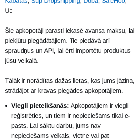
Kabatas
,
Sup Dropshipping
,
Doba
,
SaleHoo
,
Uc
Šie apkopotāji parasti iekasē avansa maksu, lai
piekļūtu piegādātājiem. Tie piedāvā arī
spraudņus un API, lai ērti importētu produktus
jūsu veikalā.
Tālāk ir norādītas dažas lietas, kas jums jāzina,
strādājot ar kravas piegādes apkopotājiem.
Viegli
pieteikšanās:
Apkopotājiem ir viegli
reģistrēties, un tiem ir nepieciešams tikai e-
pasts. Lai sāktu darbu, jums nav
nepieciešams veikals, vietne vai pat