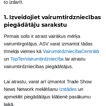
to izdarīt.
1. Izveidojiet vairumtirdzniecības
piegādātāju sarakstu
Pirmais solis ir atrast vairākus mērķa
vairumtirgotājus. ASV varat izmantot tādas
tīmekļa vietnes kā
VairumtirdzniecībaCentrālā
un
TopTenVairumtirdzniecība
lai atrastu
vairumtirdzniecības piegādātājus.
Lai atrastu, varat arī izmantot Trade Show
News Network meklēšanu
Izstādes
un
apmeklēt piegādātājus klātienē pasākumu
laikā.