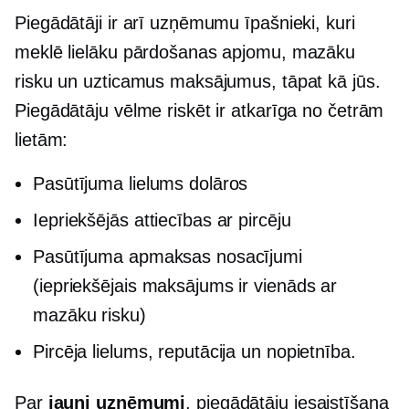
Piegādātāji ir arī uzņēmumu īpašnieki, kuri
meklē lielāku pārdošanas apjomu, mazāku
risku un uzticamus maksājumus, tāpat kā jūs.
Piegādātāju vēlme riskēt ir atkarīga no četrām
lietām:
Pasūtījuma lielums dolāros
Iepriekšējās attiecības ar pircēju
Pasūtījuma apmaksas nosacījumi
(iepriekšējais maksājums ir vienāds ar
mazāku risku)
Pircēja lielums, reputācija un nopietnība.
Par
jauni uzņēmumi
, piegādātāju iesaistīšana