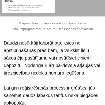
MagnumTuning pieprasa apstiprinājumu katrai
lietojumprogrammai, lai atturētu iepirkšanās ar atlaidēm
Daudzi nosūtītāji labprāt atteiksies no
apstiprināšanas prasībām, ja veiksiet lielu
sākotnējo pasūtījumu vai nosūtīsiet viņiem
depozītu. Noderīga ir arī pārdevēja atļaujas vai
tirdzniecības nodokļa numura iegūšana.
Lai gan reģistrēšanās process ir grūtāks, jūs
saņemat daudz labākus tarifus nekā piegādes
apkopotāji.