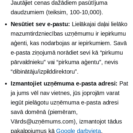
Jautājiet cenas dažādiem pasūtījuma
daudzumiem (teiksim,
100-10,000).
Nesūtiet sev e-pastu:
Lielākajai daļai lielāko
mazumtirdzniecības uzņēmumu ir iepirkumu
aģenti, kas nodarbojas ar iepirkumiem. Savā
e-pasta ziņojumā norādiet sevi kā “pirkumu
pārvaldnieku” vai “pirkuma aģentu”, nevis
“dibinātāju/izpilddirektoru”.
Izmantojiet uzņēmuma e-pasta adresi:
Pat
ja jums vēl nav vietnes, jūs joprojām varat
iegūt pielāgotu uzņēmuma e-pasta adresi
savā domēnā (piemēram,
Vārds@uzņēmums.com), izmantojot tādus
pakalpojumus kā
Google darbvieta
.