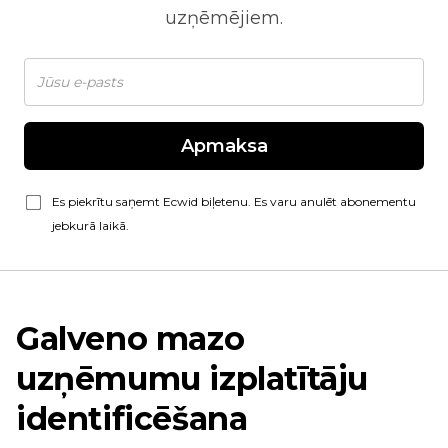
uzņēmējiem.
Apmaksa
Es piekrītu saņemt Ecwid biļetenu. Es varu anulēt abonementu
jebkurā laikā.
Galveno mazo
uzņēmumu izplatītāju
identificēšana