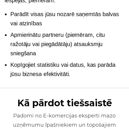
iespējas, piemēram:
Parādīt visas jūsu nozarē saņemtās balvas
vai atzinības
Apmierinātu partneru (piemēram, citu
ražotāju vai piegādātāju) atsauksmju
sniegšana
Kopīgojiet statistiku vai datus, kas parāda
jūsu biznesa efektivitāti.
Kā pārdot tiešsaistē
Padomi no
E-komercijas
eksperti mazo
uzņēmumu īpašniekiem un topošajiem