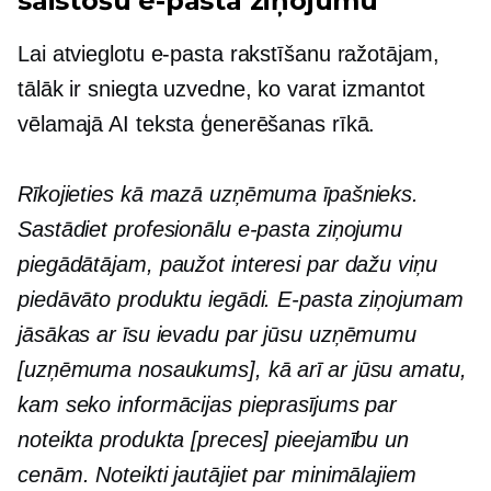
saistošu e-pasta ziņojumu
Lai atvieglotu e-pasta rakstīšanu ražotājam,
tālāk ir sniegta uzvedne, ko varat izmantot
vēlamajā AI teksta ģenerēšanas rīkā.
Rīkojieties kā mazā uzņēmuma īpašnieks.
Sastādiet profesionālu e-pasta ziņojumu
piegādātājam, paužot interesi par dažu viņu
piedāvāto produktu iegādi. E-pasta ziņojumam
jāsākas ar īsu ievadu par jūsu uzņēmumu
[uzņēmuma nosaukums], kā arī ar jūsu amatu,
kam seko informācijas pieprasījums par
noteikta produkta [preces] pieejamību un
cenām. Noteikti jautājiet par minimālajiem