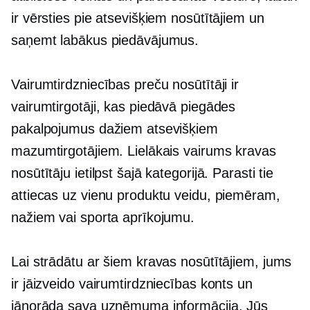
ir vērsties pie atsevišķiem nosūtītājiem un
saņemt labākus piedāvājumus.
Vairumtirdzniecības preču nosūtītāji ir
vairumtirgotāji, kas piedāvā piegādes
pakalpojumus dažiem atsevišķiem
mazumtirgotājiem. Lielākais vairums kravas
nosūtītāju ietilpst šajā kategorijā. Parasti tie
attiecas uz vienu produktu veidu, piemēram,
nažiem vai sporta aprīkojumu.
Lai strādātu ar šiem kravas nosūtītājiem, jums
ir jāizveido vairumtirdzniecības konts un
jānorāda sava uzņēmuma informācija. Jūs