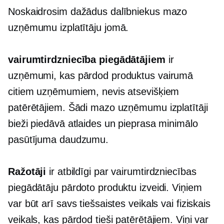
Noskaidrosim dažādus dalībniekus mazo
uzņēmumu izplatītāju jomā.
vairumtirdzniecība piegādātājiem
ir
uzņēmumi, kas pārdod produktus vairumā
citiem uzņēmumiem, nevis atsevišķiem
patērētājiem. Šādi mazo uzņēmumu izplatītāji
bieži piedāvā atlaides un pieprasa minimālo
pasūtījuma daudzumu.
Ražotāji
ir atbildīgi par vairumtirdzniecības
piegādātāju pārdoto produktu izveidi. Viņiem
var būt arī savs tiešsaistes veikals vai fiziskais
veikals, kas pārdod tieši patērētājiem. Viņi var