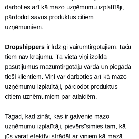
darboties arī kā mazo uzņēmumu izplatītāji,
pārdodot savus produktus citiem
uzņēmumiem.
Dropshippers
ir līdzīgi vairumtirgotājiem, taču
tiem nav krājumu. Tā vietā viņi izpilda
pasūtījumus mazumtirgotāju vārdā un piegādā
tieši klientiem. Viņi var darboties arī kā mazo
uzņēmumu izplatītāji, pārdodot produktus
citiem uzņēmumiem par atlaidēm.
Tagad, kad zināt, kas ir galvenie mazo
uzņēmumu izplatītāji, pievērsīsimies tam, kā
jūs varat efektīvi strādāt ar viņiem kā mazā