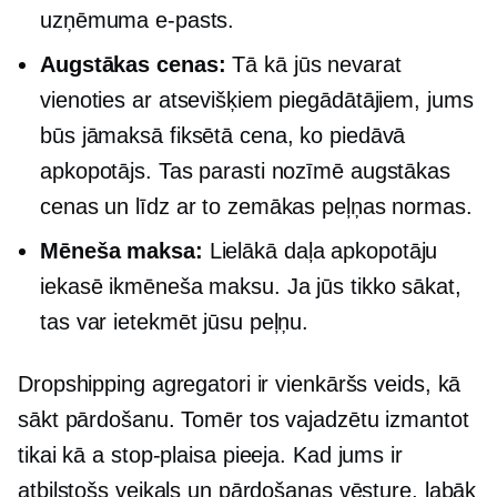
uzņēmuma e-pasts.
Augstākas cenas:
Tā kā jūs nevarat
vienoties ar atsevišķiem piegādātājiem, jums
būs jāmaksā fiksētā cena, ko piedāvā
apkopotājs. Tas parasti nozīmē augstākas
cenas un līdz ar to zemākas peļņas normas.
Mēneša maksa:
Lielākā daļa apkopotāju
iekasē ikmēneša maksu. Ja jūs tikko sākat,
tas var ietekmēt jūsu peļņu.
Dropshipping agregatori ir vienkāršs veids, kā
sākt pārdošanu. Tomēr tos vajadzētu izmantot
tikai kā a
stop-plaisa
pieeja. Kad jums ir
atbilstošs veikals un pārdošanas vēsture, labāk