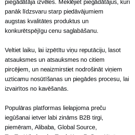
piegādātāja izvēles. Meklējiet piegādātājus, kuri
panāk līdzsvaru starp piedāvājumiem
augstas kvalitātes
produktus un
konkurētspējīgu cenu saglabāšanu.
Veltiet laiku, lai izpētītu viņu reputāciju, lasot
atsauksmes un atsauksmes no citiem
pircējiem, un neaizmirstiet nodrošināt viņiem
uzticamu nosūtīšanas un piegādes procesu, lai
izvairītos no kavēšanās.
Populāras platformas lielapjoma preču
iegūšanai ietver
labi zināms
B2B tirgi,
piemēram, Alibaba, Global Source,