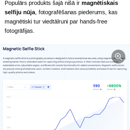
Populārs produkts šajā nišā ir
magnētiskais
selfiju nūja
, fotografēšanas piederums, kas
magnētiski tur viedtālruni par
hands-free
fotogrāfijas.