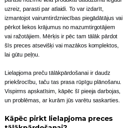
uzreiz, parasti par atlaidi. To var izdarīt,
izmantojot vairumtirdzniecības piegādātājus vai
pērkot liekos krājumus no mazumtirgotājiem
vai ražotājiem. Mērķis ir pēc tam tālāk pārdot
šīs preces atsevišķi vai mazākos komplektos,
lai gūtu peļņu.
Lielapjoma preču tālākpārdošanai ir daudz
priekšrocību, taču tas prasa rūpīgu plānošanu.
Vispirms apskatīsim, kāpēc šī pieeja darbojas,
un problēmas, ar kurām jūs varētu saskarties.
Kāpēc pirkt lielapjoma preces
tālākpārdošanai?