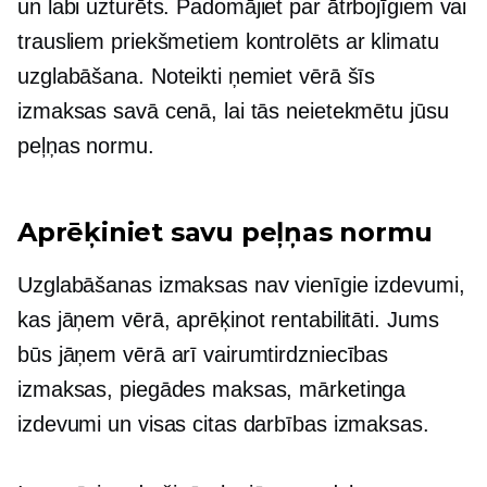
un
labi uzturēts.
Padomājiet par ātrbojīgiem vai
trausliem priekšmetiem
kontrolēts ar klimatu
uzglabāšana. Noteikti ņemiet vērā šīs
izmaksas savā cenā, lai tās neietekmētu jūsu
peļņas normu.
Aprēķiniet savu peļņas normu
Uzglabāšanas izmaksas nav vienīgie izdevumi,
kas jāņem vērā, aprēķinot rentabilitāti. Jums
būs jāņem vērā arī vairumtirdzniecības
izmaksas, piegādes maksas, mārketinga
izdevumi un visas citas darbības izmaksas.