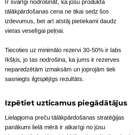
Ir svarīgi nodrošināt, ka jūsu produkta
tālākpārdošanas cena ne tikai sedz šos
izdevumus, bet arī atstāj pietiekami daudz
vietas veselīgai peļņai.
Tiecoties uz minimālo rezervi
30-50%
ir labs
īkšķis, jo tas nodrošina, ka jums ir rezerves
neparedzētām izmaksām un joprojām tiek
sasniegts ilgtspējīgs rezultāts.
Izpētiet uzticamus piegādātājus
Lielapjoma preču tālākpārdošanas stratēģijas
panākumi lielā mērā ir atkarīgi no jūsu