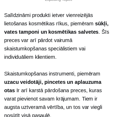
Salīdzināmi produkti ietver vienreizējās
lietošanas kosmētikas rīkus, piemēram
sūkļi,
vates tamponi un kosmētikas salvetes
. Šīs
preces var arī pārdot vairumā
skaistumkopšanas speciālistiem vai
individuāliem klientiem.
Skaistumkopšanas instrumenti, piemēram
uzacu veidotāji, pincetes un aplauzuma
otas
Ir arī
karstā pārdošana
preces, kuras
varat pievienot savam krājumam. Tiem ir
augsta uztveramā vērtība, un tos var viegli
nosūtīt visā pasaulē.