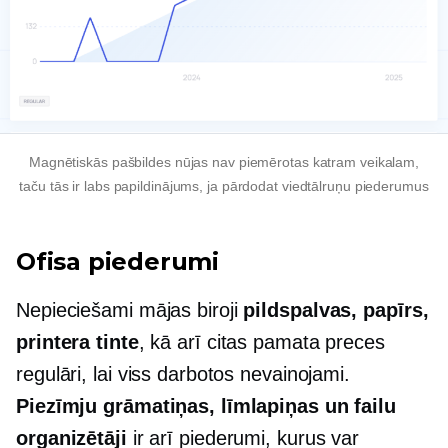
Magnētiskās pašbildes nūjas nav piemērotas katram veikalam,
taču tās ir labs papildinājums, ja pārdodat viedtālruņu piederumus
Ofisa piederumi
Nepieciešami mājas biroji
pildspalvas, papīrs,
printera tinte
, kā arī citas pamata preces
regulāri, lai viss darbotos nevainojami.
Piezīmju grāmatiņas, līmlapiņas un failu
organizētāji
ir arī piederumi, kurus var