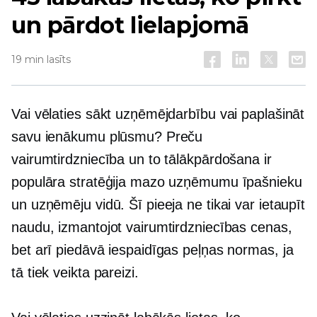
un pārdot lielapjomā
19 min lasīts
Vai vēlaties sākt uzņēmējdarbību vai paplašināt
savu ienākumu plūsmu? Preču
vairumtirdzniecība un to tālākpārdošana ir
populāra stratēģija mazo uzņēmumu īpašnieku
un uzņēmēju vidū. Šī pieeja ne tikai var ietaupīt
naudu, izmantojot vairumtirdzniecības cenas,
bet arī piedāvā iespaidīgas peļņas normas, ja
tā tiek veikta pareizi.