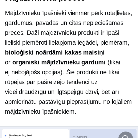
Mājdzīvnieku īpašnieki vienmēr pērk rotaļlietas,
gardumus, pavadas un citas nepieciešamās
preces. Daži mājdzīvnieku produkti ir īpaši
lieliski piemēroti lielapjoma iegādei, piemēram,
bioloģiski noārdāmi kakas maisiņi
or
organiski mājdzīvnieku gardumi
(tikai
ej
nebojājošs
opcijas). Šie produkti ne tikai
rūpējas par pašreizējo tendenci uz
videi draudzīgu
un ilgtspējīgu dzīvi, bet arī
apmierinātu pastāvīgu pieprasījumu no lojāliem
mājdzīvnieku īpašniekiem.