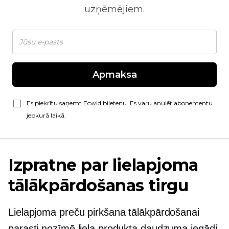
uzņēmējiem.
Apmaksa
Es piekrītu saņemt Ecwid biļetenu. Es varu anulēt abonementu
jebkurā laikā.
Izpratne par lielapjoma
tālākpārdošanas tirgu
Lielapjoma preču pirkšana tālākpārdošanai
parasti nozīmē liela produkta daudzuma iegādi