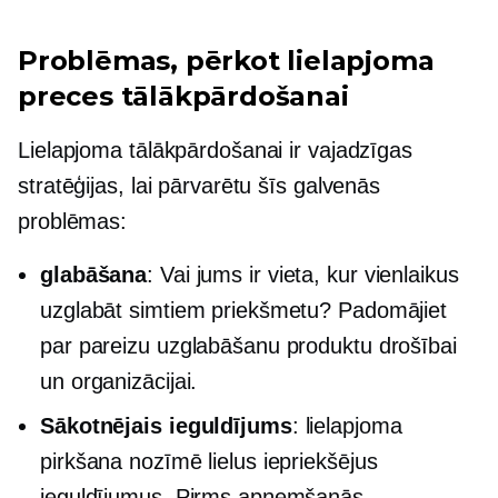
Problēmas, pērkot lielapjoma
preces tālākpārdošanai
Lielapjoma tālākpārdošanai ir vajadzīgas
stratēģijas, lai pārvarētu šīs galvenās
problēmas:
glabāšana
: Vai jums ir vieta, kur vienlaikus
uzglabāt simtiem priekšmetu? Padomājiet
par pareizu uzglabāšanu produktu drošībai
un organizācijai.
Sākotnējais ieguldījums
: lielapjoma
pirkšana nozīmē lielus iepriekšējus
ieguldījumus. Pirms apņemšanās