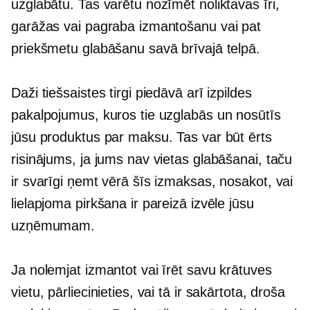
uzglabātu. Tas varētu nozīmēt noliktavas īri,
garāžas vai pagraba izmantošanu vai pat
priekšmetu glabāšanu savā brīvajā telpā.
Daži tiešsaistes tirgi piedāvā arī izpildes
pakalpojumus, kuros tie uzglabās un nosūtīs
jūsu produktus par maksu. Tas var būt ērts
risinājums, ja jums nav vietas glabāšanai, taču
ir svarīgi ņemt vērā šīs izmaksas, nosakot, vai
lielapjoma pirkšana ir pareizā izvēle jūsu
uzņēmumam.
Ja nolemjat izmantot vai īrēt savu krātuves
vietu, pārliecinieties, vai tā ir sakārtota, droša