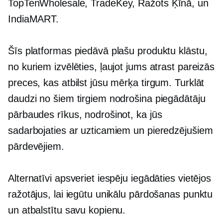
TopTenWholesale, TradeKey,
Ražots Ķīnā,
un
IndiaMART.
Šīs platformas piedāvā plašu produktu klāstu,
no kuriem izvēlēties, ļaujot jums atrast pareizās
preces, kas atbilst jūsu mērķa tirgum. Turklāt
daudzi no šiem tirgiem nodrošina piegādātāju
pārbaudes rīkus, nodrošinot, ka jūs
sadarbojaties ar uzticamiem un pieredzējušiem
pārdevējiem.
Alternatīvi apsveriet iespēju iegādāties vietējos
ražotājus, lai iegūtu unikālu pārdošanas punktu
un atbalstītu savu kopienu.