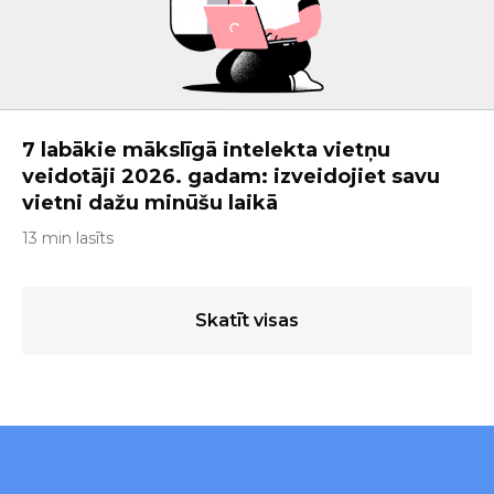
7 labākie mākslīgā intelekta vietņu
veidotāji 2026. gadam: izveidojiet savu
vietni dažu minūšu laikā
13 min lasīts
Skatīt visas