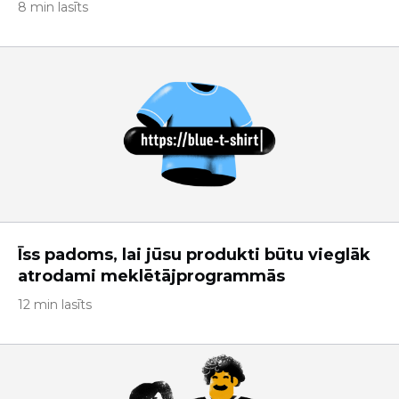
8 min lasīts
Īss padoms, lai jūsu produkti būtu vieglāk
atrodami meklētājprogrammās
12 min lasīts