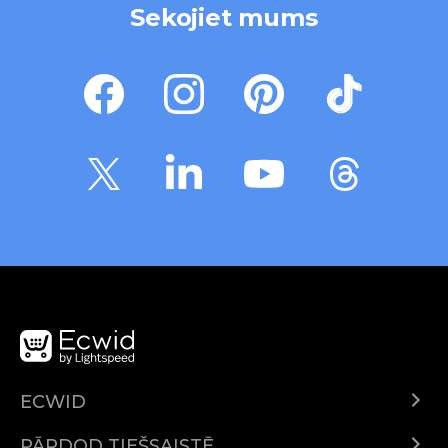
Sekojiet mums
ECWID
Ecwid.com
PĀRDOD TIEŠSAISTĒ