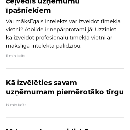
ceļvedis uzņēmumu
īpašniekiem
Vai mākslīgais intelekts var izveidot tīmekļa
vietni? Atbilde ir nepārprotami jā! Uzziniet,
kā izveidot profesionālu tīmekļa vietni ar
mākslīgā intelekta palīdzību.
11 min lasīts
Kā izvēlēties savam
uzņēmumam piemērotāko tirgu
14 min lasīts