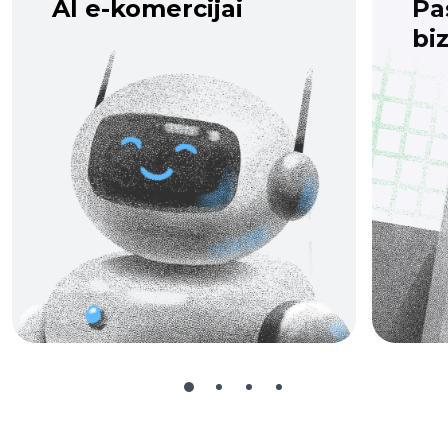
AI e-komercijai
Pa
bi