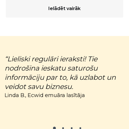
Ielādēt vairāk
“Lieliski regulāri ieraksti! Tie
“
nodrošina ieskatu saturošu
p
informāciju par to, kā uzlabot un
K
veidot savu biznesu.
Linda B., Ecwid emuāra lasītāja