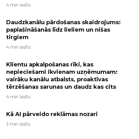
4 min lasīts
Daudzkanālu pārdošanas skaidrojums:
paplašināšanās līdz lieliem un nišas
tirgiem
4 min lasīts
Klientu apkalpošanas rīki, kas
nepieciešami ikvienam uzņēmumam:
vairāku kanālu atbalsts, proaktīvas
tērzēšanas sarunas un daudz kas cits
4 min lasīts
Kā AI pārveido reklāmas nozari
3 min lasīts