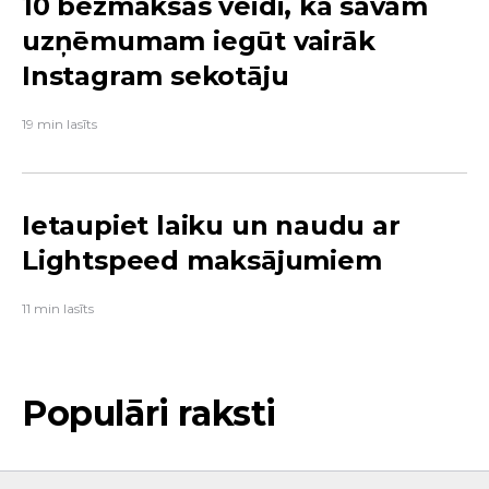
10 bezmaksas veidi, kā savam
uzņēmumam iegūt vairāk
Instagram sekotāju
19 min lasīts
Ietaupiet laiku un naudu ar
Lightspeed maksājumiem
11 min lasīts
Populāri raksti