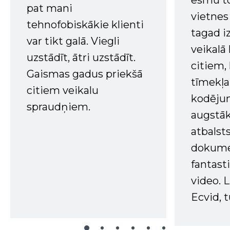
esmu to
pat mani
vietnes
tehnofobiskākie klienti
tagad i
var tikt galā. Viegli
veikalā
uzstādīt, ātri uzstādīt.
citiem
Gaismas gadus priekšā
tīmekļa 
citiem veikalu
kodējum
spraudņiem.
augstā
atbalsts
dokume
fantast
video. L
Ecvid, t