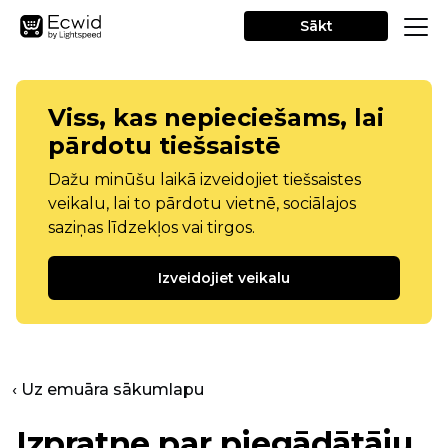
Sākt
Viss, kas nepieciešams, lai
pārdotu tiešsaistē
Dažu minūšu laikā izveidojiet tiešsaistes
veikalu, lai to pārdotu vietnē, sociālajos
saziņas līdzekļos vai tirgos.
Izveidojiet veikalu
‹ Uz emuāra sākumlapu
Izpratne par piegādātāju