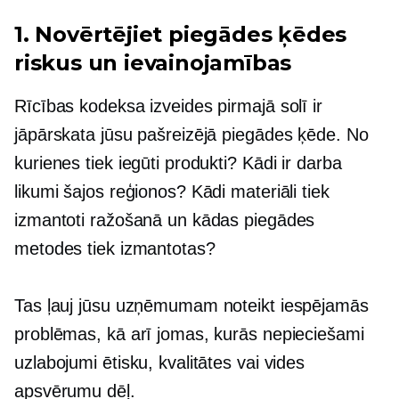
1. Novērtējiet piegādes ķēdes
riskus un ievainojamības
Rīcības kodeksa izveides pirmajā solī ir
jāpārskata jūsu pašreizējā piegādes ķēde. No
kurienes tiek iegūti produkti? Kādi ir darba
likumi šajos reģionos? Kādi materiāli tiek
izmantoti ražošanā un kādas piegādes
metodes tiek izmantotas?
Tas ļauj jūsu uzņēmumam noteikt iespējamās
problēmas, kā arī jomas, kurās nepieciešami
uzlabojumi ētisku, kvalitātes vai vides
apsvērumu dēļ.