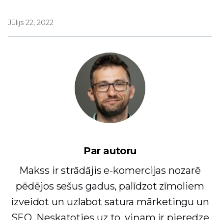
Jūlijs 22, 2022
Par autoru
Makss ir strādājis e-komercijas nozarē
pēdējos sešus gadus, palīdzot zīmoliem
izveidot un uzlabot satura mārketingu un
SEO. Neskatoties uz to, viņam ir pieredze