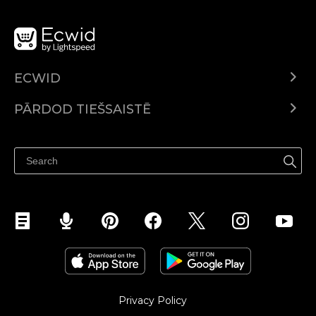
ECWID
Ecwid.com
PĀRDOD TIEŠSAISTĒ
Izcenojumi
Pārdod visur
Palīdzības centrs
Pārdod Facebook
Pārdod Instagram
Privacy Policy