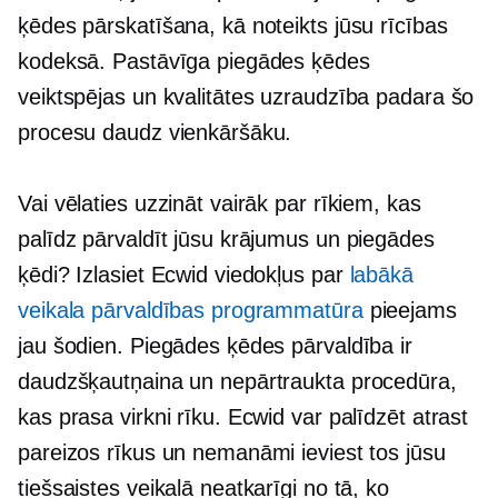
ķēdes pārskatīšana, kā noteikts jūsu rīcības
kodeksā. Pastāvīga piegādes ķēdes
veiktspējas un kvalitātes uzraudzība padara šo
procesu daudz vienkāršāku.
Vai vēlaties uzzināt vairāk par rīkiem, kas
palīdz pārvaldīt jūsu krājumus un piegādes
ķēdi? Izlasiet Ecwid viedokļus par
labākā
veikala pārvaldības programmatūra
pieejams
jau šodien. Piegādes ķēdes pārvaldība ir
daudzšķautņaina un nepārtraukta procedūra,
kas prasa virkni rīku. Ecwid var palīdzēt atrast
pareizos rīkus un nemanāmi ieviest tos jūsu
tiešsaistes veikalā neatkarīgi no tā, ko