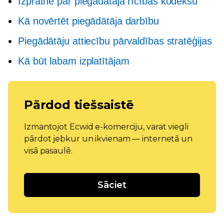
Izpratne par piegādātāja rīcības kodeksu
Kā novērtēt piegādātāja darbību
Piegādātāju attiecību pārvaldības stratēģijas
Kā būt labam izplatītājam
Pārdod tiešsaistē
Izmantojot Ecwid e-komerciju, varat viegli
pārdot jebkur un ikvienam — internetā un
visā pasaulē.
Sāciet