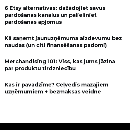
6 Etsy alternatīvas: dažādojiet savus
pārdošanas kanālus un palieliniet
pārdošanas apjomus
Kā saņemt jaunuzņēmuma aizdevumu bez
naudas (un citi finansēšanas padomi)
Merchandising 101: Viss, kas jums jāzina
par produktu tirdzniecību
Kas ir pavadzīme? Ceļvedis mazajiem
uzņēmumiem + bezmaksas veidne