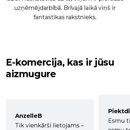
uzņēmējdarbībā. Brīvajā laikā viņš ir
fantastikas rakstnieks.
E-komercija, kas ir jūsu
aizmugure
Piektd
AnzelleB
Esmu ti
Tik vienkārši lietojams –