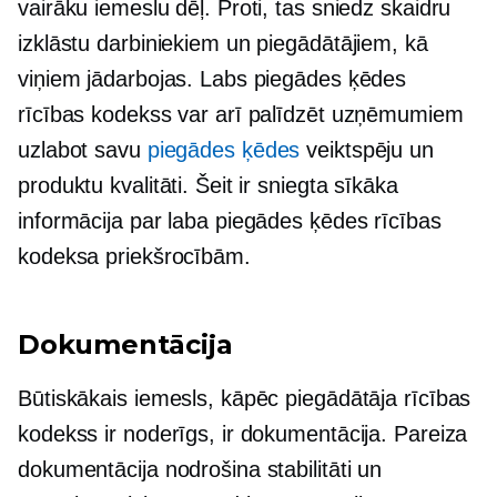
vairāku iemeslu dēļ. Proti, tas sniedz skaidru
izklāstu darbiniekiem un piegādātājiem, kā
viņiem jādarbojas. Labs piegādes ķēdes
rīcības kodekss var arī palīdzēt uzņēmumiem
uzlabot savu
piegādes ķēdes
veiktspēju un
produktu kvalitāti. Šeit ir sniegta sīkāka
informācija par laba piegādes ķēdes rīcības
kodeksa priekšrocībām.
Dokumentācija
Būtiskākais iemesls, kāpēc piegādātāja rīcības
kodekss ir noderīgs, ir dokumentācija. Pareiza
dokumentācija nodrošina stabilitāti un