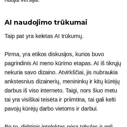
AI naudojimo trūkumai
Taip pat yra keletas AI trūkumų.
Pirma, yra etikos diskusijos, kurios buvo
pagrindinis AI meno kūrimo etapas. AI iš tikrųjų
nekuria savo dizaino. Atvirkščiai, jis nubraukia
ankstesnius dizainerių, menininkų ir kitų kūrėjų
darbus iš viso interneto. Taigi, nors šiuo metu
tai yra visiškai teisėta ir priimtina, tai gali kelti
pavojų kūrėjų darbo vietoms ir darbui.
Be to, dirbtinis intelektas nėra tobulas ir gali