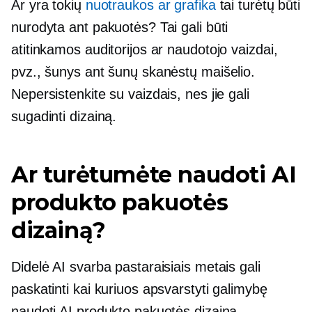
Ar yra tokių
nuotraukos ar grafika
tai turėtų būti
nurodyta ant pakuotės? Tai gali būti
atitinkamos auditorijos ar naudotojo vaizdai,
pvz., šunys ant šunų skanėstų maišelio.
Nepersistenkite su vaizdais, nes jie gali
sugadinti dizainą.
Ar turėtumėte naudoti AI
produkto pakuotės
dizainą?
Didelė AI svarba pastaraisiais metais gali
paskatinti kai kuriuos apsvarstyti galimybę
naudoti AI produkto pakuotės dizainą.