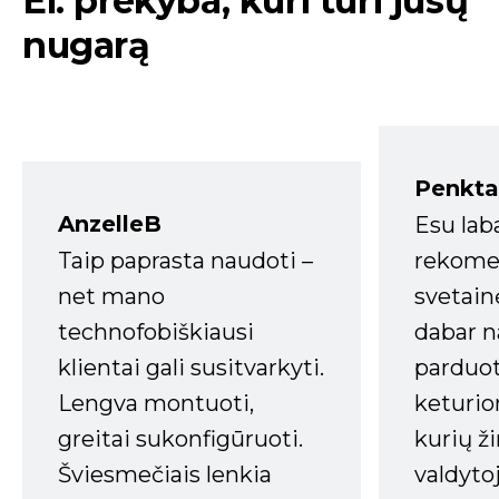
El. prekyba, kuri turi jūsų
nugarą
Penkta
AnzelleB
Esu lab
Taip paprasta naudoti –
rekomen
net mano
svetain
technofobiškiausi
dabar n
klientai gali susitvarkyti.
parduot
Lengva montuoti,
keturio
greitai sukonfigūruoti.
kurių ži
Šviesmečiais lenkia
valdyto