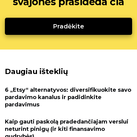
svajonės prasideda čia
Pradėkite
Daugiau išteklių
6 „Etsy“ alternatyvos: diversifikuokite savo
pardavimo kanalus ir padidinkite
pardavimus
Kaip gauti paskolą pradedančiajam verslui
neturint pinigų (ir kiti finansavimo
gudrybės)