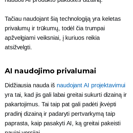
Tačiau naudojant šią technologiją yra keletas
privalumų ir trūkumų, todėl čia trumpai
apžvelgiami veiksniai, į kuriuos reikia
atsižvelgti.
AI naudojimo privalumai
Didžiausia nauda iš
naudojant AI projektavimui
yra tai, kad jis gali labai greitai sukurti dizainą ir
pakartojimus. Tai taip pat gali padėti įkvėpti
pradinį dizainą ir padaryti pertvarkymą taip
paprasta, kaip pasakyti AI, ką greitai pakeisti
naujai versijai.