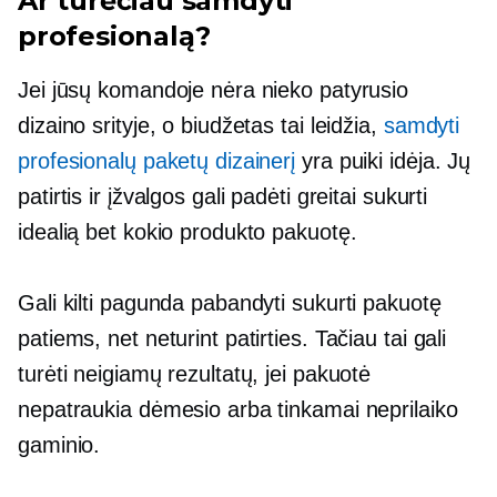
Ar turėčiau samdyti
profesionalą?
Jei jūsų komandoje nėra nieko patyrusio
dizaino srityje, o biudžetas tai leidžia,
samdyti
profesionalų paketų dizainerį
yra puiki idėja. Jų
patirtis ir įžvalgos gali padėti greitai sukurti
idealią bet kokio produkto pakuotę.
Gali kilti pagunda pabandyti sukurti pakuotę
patiems, net neturint patirties. Tačiau tai gali
turėti neigiamų rezultatų, jei pakuotė
nepatraukia dėmesio arba tinkamai neprilaiko
gaminio.