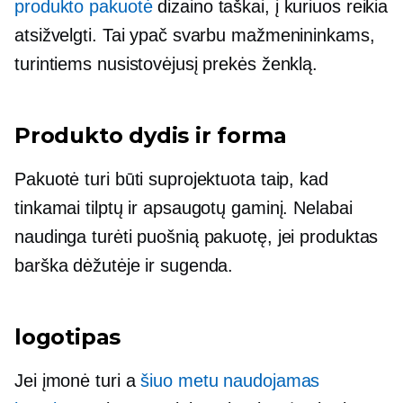
produkto pakuotė
dizaino taškai, į kuriuos reikia
atsižvelgti. Tai ypač svarbu mažmenininkams,
turintiems nusistovėjusį prekės ženklą.
Produkto dydis ir forma
Pakuotė turi būti suprojektuota taip, kad
tinkamai tilptų ir apsaugotų gaminį. Nelabai
naudinga turėti puošnią pakuotę, jei produktas
barška dėžutėje ir sugenda.
logotipas
Jei įmonė turi a
šiuo metu naudojamas