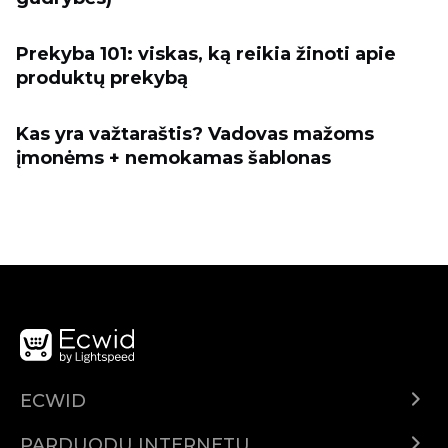
Prekyba 101: viskas, ką reikia žinoti apie
produktų prekybą
Kas yra važtaraštis? Vadovas mažoms
įmonėms + nemokamas šablonas
ECWID
Ecwid.com
PARDUODU INTERNETU