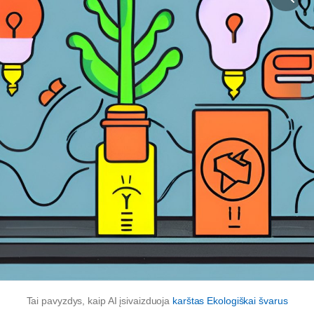
Tai pavyzdys, kaip AI įsivaizduoja
karštas
Ekologiškai švarus