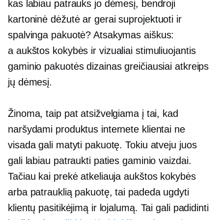
kas labiau patrauks jo dėmesį, bendroji
kartoninė dėžutė ar
gerai suprojektuoti
ir
spalvinga pakuotė? Atsakymas aiškus:
a
aukštos kokybės
ir vizualiai stimuliuojantis
gaminio pakuotės dizainas greičiausiai atkreips
jų dėmesį.
Žinoma, taip pat atsižvelgiama į tai, kad
naršydami produktus internete klientai ne
visada gali matyti pakuotę. Tokiu atveju juos
gali labiau patraukti paties gaminio vaizdai.
Tačiau kai prekė atkeliauja
aukštos kokybės
arba patrauklią pakuotę, tai padeda ugdyti
klientų pasitikėjimą ir lojalumą. Tai gali padidinti