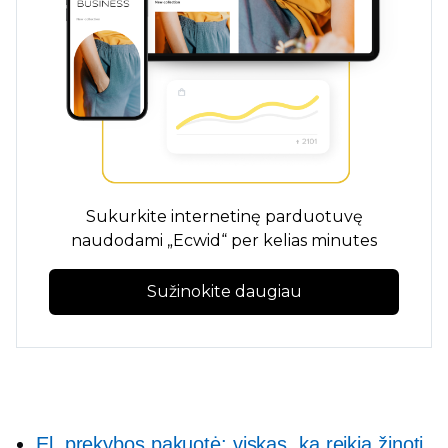
Sukurkite internetinę parduotuvę
naudodami „Ecwid“ per kelias minutes
Sužinokite daugiau
El. prekybos pakuotė: viskas, ką reikia žinoti