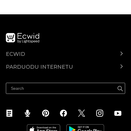
ECWID
Ecwid.com
PARDUODU INTERNETU
Kainodara
Parduodu visur
Pagalbos centras
Parduodu Facebook
Parduodu Instagram