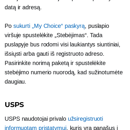
datą ir adresą.
Po
sukurti „My Choice“ paskyrą
, puslapio
viršuje spustelėkite „Stebėjimas“. Tada
puslapyje bus rodomi visi laukiantys siuntiniai,
išsiųsti arba gauti iš registruoto adreso.
Pasirinkite norimą paketą ir spustelėkite
stebėjimo numerio nuorodą, kad sužinotumėte
daugiau.
USPS
USPS naudotojai privalo
užsiregistruoti
informuotam pristatymui
, kuris yra panašus į