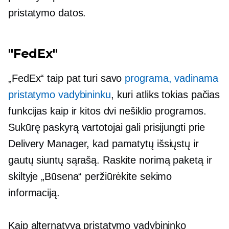
pristatymo datos.
"FedEx"
„FedEx“ taip pat turi savo
programa, vadinama
pristatymo vadybininku
, kuri atliks tokias pačias
funkcijas kaip ir kitos dvi nešiklio programos.
Sukūrę paskyrą vartotojai gali prisijungti prie
Delivery Manager, kad pamatytų išsiųstų ir
gautų siuntų sąrašą. Raskite norimą paketą ir
skiltyje „Būsena“ peržiūrėkite sekimo
informaciją.
Kaip alternatyvą pristatymo vadybininko