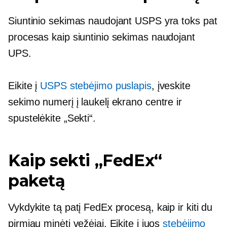
Siuntinio sekimas naudojant USPS yra toks pat
procesas kaip siuntinio sekimas naudojant
UPS.
Eikite į
USPS stebėjimo puslapis
, įveskite
sekimo numerį į laukelį ekrano centre ir
spustelėkite „Sekti“.
Kaip sekti „FedEx“
paketą
Vykdykite tą patį FedEx procesą, kaip ir kiti du
pirmiau minėti vežėjai. Eikite į juos
stebėjimo