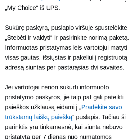
„My Choice“ iš UPS.
Sukūrę paskyrą, puslapio viršuje spustelėkite
„Stebėti ir valdyti“ ir pasirinkite norimą paketą.
Informuotas pristatymas leis vartotojui matyti
visas gautas, išsiųstas ir pakeliui į registruotą
adresą siuntas per pastarąsias dvi savaites.
Jei vartotojai nenori sukurti informuoto
pristatymo paskyros, jie taip pat gali pateikti
paieškos užklausą eidami į „
Pradėkite savo
trūkstamų laiškų paiešką
“ puslapis. Tačiau ši
parinktis yra tinkamesnė, kai siunta nebuvo
pristatyta per 7 dienas nuo numatomos