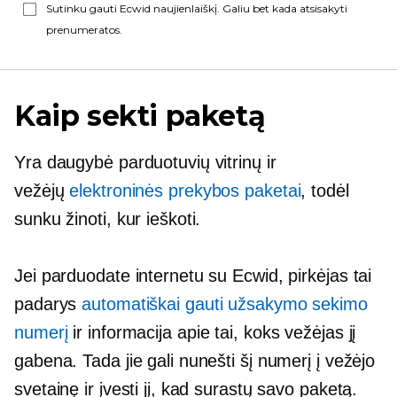
Sutinku gauti Ecwid naujienlaiškį. Galiu bet kada atsisakyti
prenumeratos.
Kaip sekti paketą
Yra daugybė parduotuvių vitrinų ir
vežėjų
elektroninės prekybos paketai
, todėl
sunku žinoti, kur ieškoti.
Jei parduodate internetu su Ecwid, pirkėjas tai
padarys
automatiškai gauti užsakymo sekimo
numerį
ir informacija apie tai, koks vežėjas jį
gabena. Tada jie gali nunešti šį numerį į vežėjo
svetainę ir įvesti jį, kad surastų savo paketą.