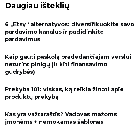
Daugiau išteklių
6 „Etsy“ alternatyvos: diversifikuokite savo
pardavimo kanalus ir padidinkite
pardavimus
Kaip gauti paskolą pradedančiajam verslui
neturint pinigų (ir kiti finansavimo
gudrybės)
Prekyba 101: viskas, ką reikia žinoti apie
produktų prekybą
Kas yra važtaraštis? Vadovas mažoms
įmonėms + nemokamas šablonas