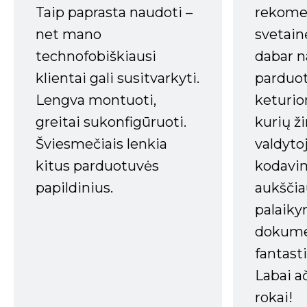
Taip paprasta naudoti –
rekomen
net mano
svetain
technofobiškiausi
dabar n
klientai gali susitvarkyti.
parduot
Lengva montuoti,
keturio
greitai sukonfigūruoti.
kurių ži
Šviesmečiais lenkia
valdyto
kitus parduotuvės
kodavim
papildinius.
aukščia
palaiky
dokume
fantasti
Labai a
rokai!