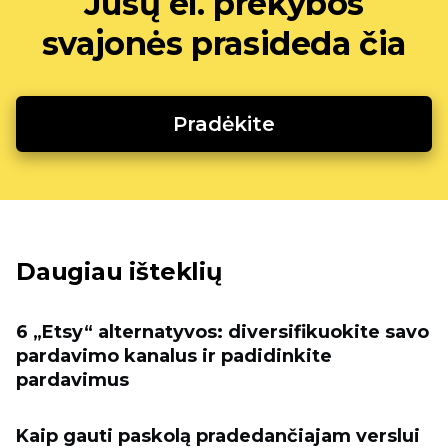
Jūsų el. prekybos
svajonės prasideda čia
Pradėkite
Daugiau išteklių
6 „Etsy“ alternatyvos: diversifikuokite savo
pardavimo kanalus ir padidinkite
pardavimus
Kaip gauti paskolą pradedančiajam verslui