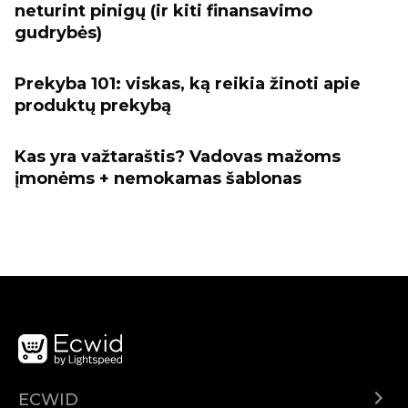
neturint pinigų (ir kiti finansavimo
gudrybės)
Prekyba 101: viskas, ką reikia žinoti apie
produktų prekybą
Kas yra važtaraštis? Vadovas mažoms
įmonėms + nemokamas šablonas
ECWID