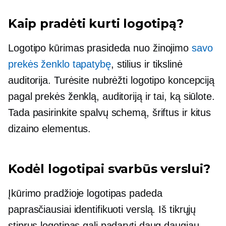
Kaip pradėti kurti logotipą?
Logotipo kūrimas prasideda nuo žinojimo
savo
prekės ženklo tapatybę
, stilius ir tikslinė
auditorija. Turėsite nubrėžti logotipo koncepciją
pagal prekės ženklą, auditoriją ir tai, ką siūlote.
Tada pasirinkite spalvų schemą, šriftus ir kitus
dizaino elementus.
Kodėl logotipai svarbūs verslui?
Įkūrimo pradžioje logotipas padeda
paprasčiausiai identifikuoti verslą. Iš tikrųjų
stiprus logotipas gali padaryti daug daugiau.