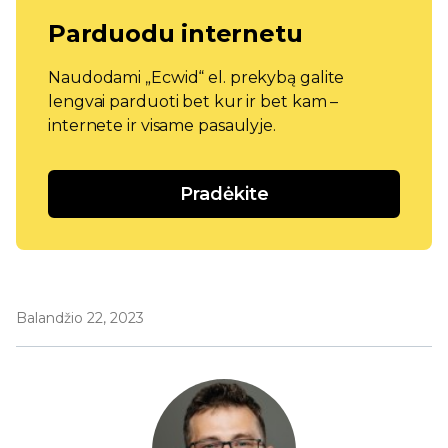
Parduodu internetu
Naudodami „Ecwid“ el. prekybą galite
lengvai parduoti bet kur ir bet kam –
internete ir visame pasaulyje.
Pradėkite
Balandžio 22, 2023