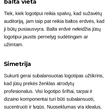
balta vieta
Tiek, kiek logotipui reikia spalvų, kad sužavėtų
auditoriją, jam taip pat reikia baltos erdvės, kad
ji būtų pusiausvyra. Balta erdvė neleidžia jūsų
logotipui jaustis pernelyg sudėtingam ar
užimtam.
Simetrija
Sukurti
gerai subalansuotas
logotipas užtikrins,
kad jūsų prekės ženklas atrodytų
profesionalus. Visi logotipo šriftai, tarpai ir
dizaino komponentai turi būti subalansuoti,
sucentruoti ir lygūs. Nuoseklumas yra idealus,