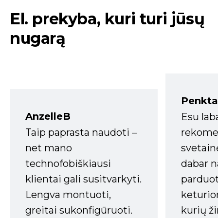
El. prekyba, kuri turi jūsų
nugarą
Penkta
AnzelleB
Esu lab
Taip paprasta naudoti –
rekomen
net mano
svetain
technofobiškiausi
dabar n
klientai gali susitvarkyti.
parduot
Lengva montuoti,
keturio
greitai sukonfigūruoti.
kurių ži