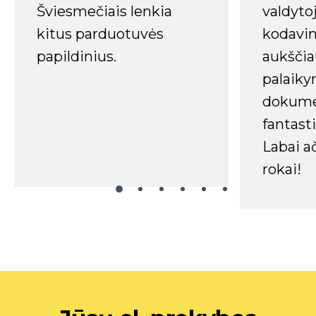
Šviesmečiais lenkia
valdyto
kitus parduotuvės
kodavim
papildinius.
aukščia
palaiky
dokume
fantasti
Labai a
rokai!