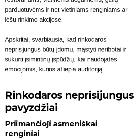
parduotuvėms ir net vietiniams renginiams ar
lėšų rinkimo akcijose.
Apskritai, svarbiausia, kad rinkodaros
neprisijungus būtų įdomu, mąstyti neribotai ir
sukurti įsimintinų įspūdžių, kai naudojatės
emocijomis, kurios atliepia auditoriją.
Rinkodaros neprisijungus
pavyzdžiai
Priimančioji
asmeniškai
renginiai