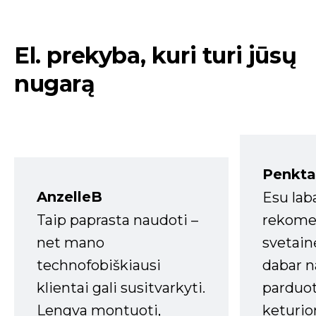
El. prekyba, kuri turi jūsų
nugarą
Penkta
AnzelleB
Esu lab
Taip paprasta naudoti –
rekomen
net mano
svetain
technofobiškiausi
dabar n
klientai gali susitvarkyti.
parduot
Lengva montuoti,
keturio