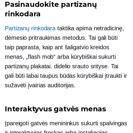
Pasinaudokite partizanų
rinkodara
Partizanų rinkodara
taktika apima netradicinę,
dėmesio pritraukimas
metodus. Tai gali būti
taip paprasta, kaip ant šaligatvio kreidos
menas, „flash mob“ arba kūrybiškai sukurti
partizanų plakatai.
didelio srauto
srityse. Tai
gali būti labai
taupus
būdas kūrybiškai įtraukti ir
sužavėti įvairias auditorijas.
Interaktyvus gatvės menas
Įpareigoti gatvės menininkus sukurti spalvingas
ir interaktyvias freskas arba instaliacijas,