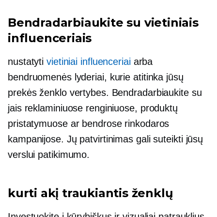
Bendradarbiaukite su vietiniais
influenceriais
nustatyti
vietiniai influenceriai
arba
bendruomenės lyderiai, kurie atitinka jūsų
prekės ženklo vertybes. Bendradarbiaukite su
jais reklaminiuose renginiuose, produktų
pristatymuose ar bendrose rinkodaros
kampanijose. Jų patvirtinimas gali suteikti jūsų
verslui patikimumo.
kurti
akį traukiantis
ženklų
Investuokite į kūrybiškus ir vizualiai patrauklius