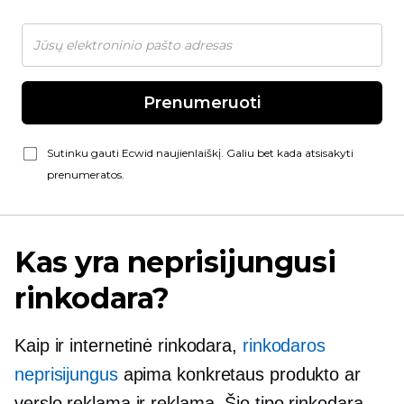
Prenumeruoti
Sutinku gauti Ecwid naujienlaiškį. Galiu bet kada atsisakyti
prenumeratos.
Kas yra neprisijungusi
rinkodara?
Kaip ir internetinė rinkodara,
rinkodaros
neprisijungus
apima konkretaus produkto ar
verslo reklamą ir reklamą. Šio tipo rinkodara