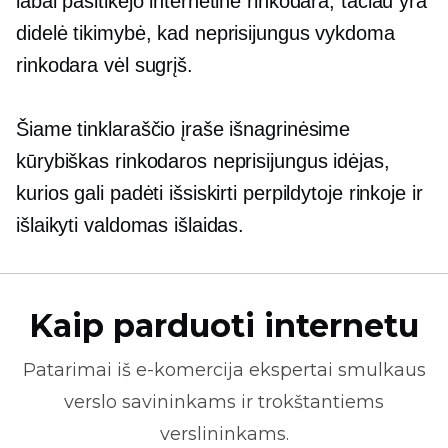
labai pasitikėjo internetine rinkodara, tačiau yra
didelė tikimybė, kad neprisijungus vykdoma
rinkodara vėl sugrįš.
Šiame tinklaraščio įraše išnagrinėsime
kūrybiškas rinkodaros neprisijungus idėjas,
kurios gali padėti išsiskirti perpildytoje rinkoje ir
išlaikyti valdomas išlaidas.
Kaip parduoti internetu
Patarimai iš
e-komercija
ekspertai smulkaus
verslo savininkams ir trokštantiems
verslininkams.