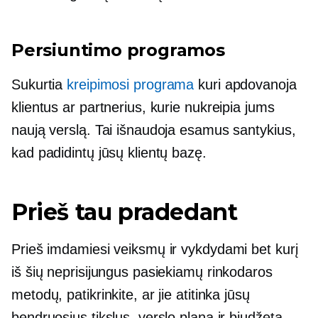
Persiuntimo programos
Sukurtia
kreipimosi programa
kuri apdovanoja
klientus ar partnerius, kurie nukreipia jums
naują verslą. Tai išnaudoja esamus santykius,
kad padidintų jūsų klientų bazę.
Prieš tau pradedant
Prieš imdamiesi veiksmų ir vykdydami bet kurį
iš šių neprisijungus pasiekiamų rinkodaros
metodų, patikrinkite, ar jie atitinka jūsų
bendruosius tikslus, verslo planą ir biudžetą,