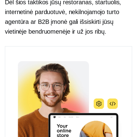
Dėl šios taktikos jūsų restoranas, startuolis,
internetinė parduotuvė, nekilnojamojo turto
agentūra ar B2B įmonė gali išsiskirti jūsų
vietinėje bendruomenėje ir už jos ribų.