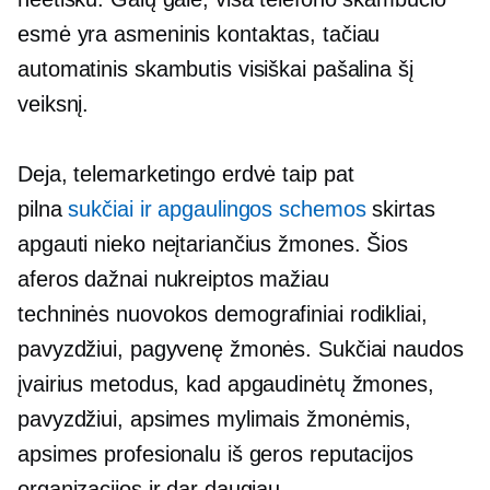
esmė yra asmeninis kontaktas, tačiau
automatinis skambutis visiškai pašalina šį
veiksnį.
Deja, telemarketingo erdvė taip pat
pilna
sukčiai ir apgaulingos schemos
skirtas
apgauti nieko neįtariančius žmones. Šios
aferos dažnai nukreiptos mažiau
techninės nuovokos
demografiniai rodikliai,
pavyzdžiui, pagyvenę žmonės. Sukčiai naudos
įvairius metodus, kad apgaudinėtų žmones,
pavyzdžiui, apsimes mylimais žmonėmis,
apsimes profesionalu iš geros reputacijos
organizacijos ir dar daugiau.