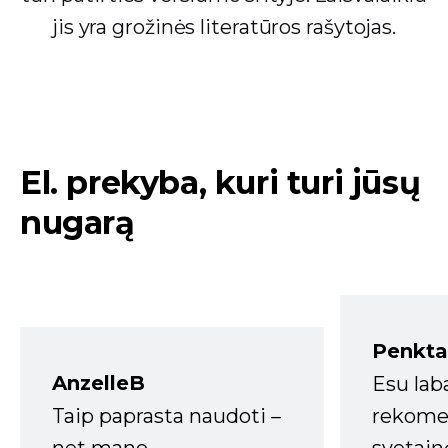
jis yra grožinės literatūros rašytojas.
El. prekyba, kuri turi jūsų
nugarą
Penkta
AnzelleB
Esu lab
Taip paprasta naudoti –
rekomen
net mano