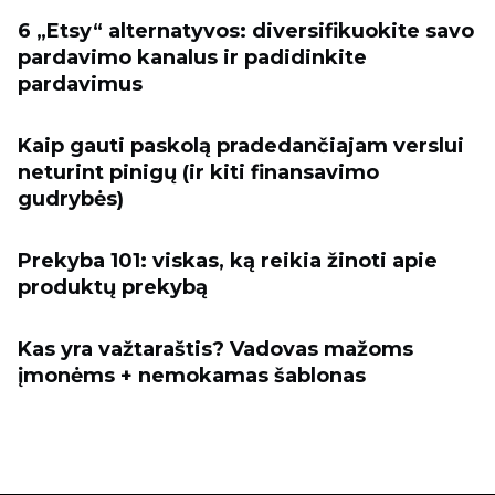
6 „Etsy“ alternatyvos: diversifikuokite savo
pardavimo kanalus ir padidinkite
pardavimus
Kaip gauti paskolą pradedančiajam verslui
neturint pinigų (ir kiti finansavimo
gudrybės)
Prekyba 101: viskas, ką reikia žinoti apie
produktų prekybą
Kas yra važtaraštis? Vadovas mažoms
įmonėms + nemokamas šablonas