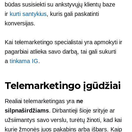
būdas susisiekti su ankstyvųjų klientų baze
ir
kurti santykius
, kuris gali paskatinti
konversijas.
Kai telemarketingo specialistai yra apmokyti ir
pagarbiai atlieka savo darbą, tai gali sukurti
a
tinkama IG
.
Telemarketingo įgūdžiai
Realiai telemarketingas yra
ne
silpnaširdžiams
. Dirbantieji šioje srityje ar
užsiimantys savo verslu, turėtų žinoti, kad kai
kurie žmonės juos pakabins arba išbars. Kaip