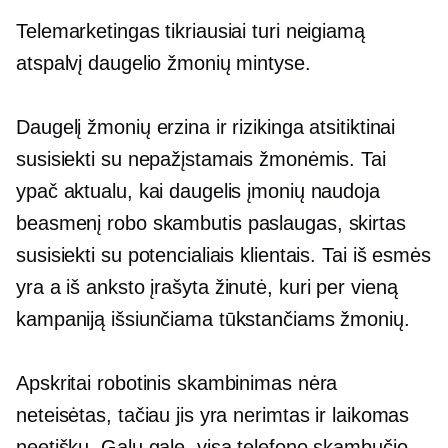
Telemarketingas tikriausiai turi neigiamą
atspalvį daugelio žmonių mintyse.
Daugelį žmonių erzina ir rizikinga atsitiktinai
susisiekti su nepažįstamais žmonėmis. Tai
ypač aktualu, kai daugelis įmonių naudoja
beasmenį
robo skambutis
paslaugas, skirtas
susisiekti su potencialiais klientais. Tai iš esmės
yra a
iš anksto įrašyta
žinutė, kuri per vieną
kampaniją išsiunčiama tūkstančiams žmonių.
Apskritai robotinis skambinimas nėra
neteisėtas, tačiau jis yra nerimtas ir laikomas
neetišku. Galų gale, visa telefono skambučio