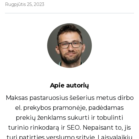
Rugpjūtis 25, 2023
Apie autorių
Maksas pastaruosius šešerius metus dirbo
el. prekybos pramonėje, padėdamas
prekių ženklams sukurti ir tobulinti
turinio rinkodarą ir SEO. Nepaisant to, jis
turi patirties verslumo srityje. Laisvalaikiu