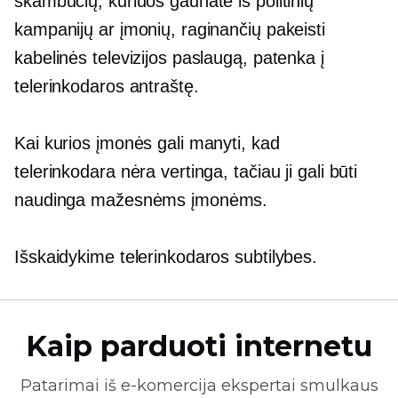
skambučių, kuriuos gaunate iš politinių
kampanijų ar įmonių, raginančių pakeisti
kabelinės televizijos paslaugą, patenka į
telerinkodaros antraštę.
Kai kurios įmonės gali manyti, kad
telerinkodara nėra vertinga, tačiau ji gali būti
naudinga mažesnėms įmonėms.
Išskaidykime telerinkodaros subtilybes.
Kaip parduoti internetu
Patarimai iš
e-komercija
ekspertai smulkaus