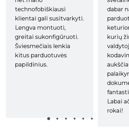
svetain
technofobiškiausi
dabar n
klientai gali susitvarkyti.
parduot
Lengva montuoti,
keturio
greitai sukonfigūruoti.
kurių ži
Šviesmečiais lenkia
valdyto
kitus parduotuvės
kodavim
papildinius.
aukščia
palaiky
dokume
fantasti
Labai a
rokai!