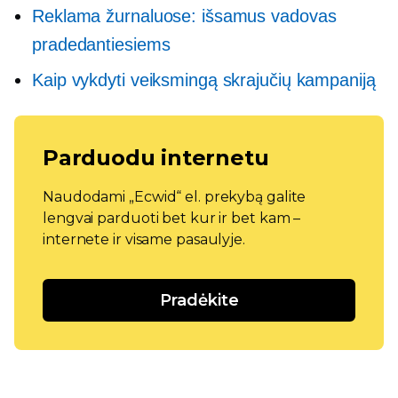
Reklama žurnaluose: išsamus vadovas
pradedantiesiems
Kaip vykdyti veiksmingą skrajučių kampaniją
Parduodu internetu
Naudodami „Ecwid“ el. prekybą galite
lengvai parduoti bet kur ir bet kam –
internete ir visame pasaulyje.
Pradėkite