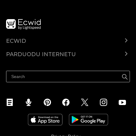
ECWID
Ecwid.com
PARDUODU INTERNETU
Kainodara
Parduodu visur
Pagalbos centras
Parduodu Facebook
Parduodu Instagram