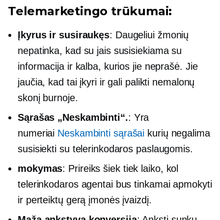
Telemarketingo trūkumai:
Įkyrus ir susiraukęs
: Daugeliui žmonių
nepatinka, kad su jais susisiekiama su
informacija ir kalba, kurios jie neprašė. Jie
jaučia, kad tai įkyri ir gali palikti nemalonų
skonį burnoje.
Sąrašas „Neskambinti“.
: Yra
numeriai
Neskambinti sąrašai
kurių negalima
susisiekti su telerinkodaros paslaugomis.
mokymas
: Prireiks šiek tiek laiko, kol
telerinkodaros agentai bus tinkamai apmokyti
ir perteiktų gerą įmonės įvaizdį.
Maža ankstyva konversija
: Anksti sunku