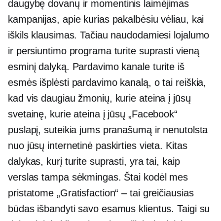
daugybę dovanų ir
momentinis laimėjimas
kampanijas, apie kurias pakalbėsiu vėliau, kai
iškils klausimas. Tačiau naudodamiesi lojalumo
ir persiuntimo programa turite suprasti vieną
esminį dalyką. Pardavimo kanale turite iš
esmės išplėsti pardavimo kanalą, o tai reiškia,
kad vis daugiau žmonių, kurie ateina į jūsų
svetainę, kurie ateina į jūsų „Facebook“
puslapį, suteikia jums pranašumą ir nenutolsta
nuo jūsų internetinė paskirties vieta. Kitas
dalykas, kurį turite suprasti, yra tai, kaip
verslas tampa sėkmingas. Štai kodėl mes
pristatome „Gratisfaction“ – tai greičiausias
būdas išbandyti savo esamus klientus. Taigi su