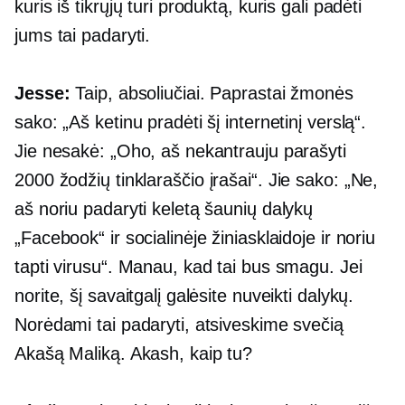
kuris iš tikrųjų turi produktą, kuris gali padėti
jums tai padaryti.
Jesse:
Taip, absoliučiai. Paprastai žmonės
sako: „Aš ketinu pradėti šį internetinį verslą“.
Jie nesakė: „Oho, aš nekantrauju parašyti
2000 žodžių
tinklaraščio įrašai“. Jie sako: „Ne,
aš noriu padaryti keletą šaunių dalykų
„Facebook“ ir socialinėje žiniasklaidoje ir noriu
tapti virusu“. Manau, kad tai bus smagu. Jei
norite, šį savaitgalį galėsite nuveikti dalykų.
Norėdami tai padaryti, atsiveskime svečią
Akašą Maliką. Akash, kaip tu?