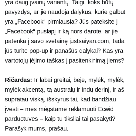
yra daug įvairių variantų. Taigi, koks būtų
pavyzdys, ar jie naudoja dalykus, kurie galbūt
yra
„Facebook“ pirmiausia?
Jūs pateksite į
„Facebook“ puslapį ir ką nors darote, ar jie
patenka į savo svetainę justsaiyan.com, tada
jūs turite
pop-up
ir panašūs dalykai? Kas yra
vartotojų įėjimo taškas į pasitenkinimą jiems?
Ričardas:
Ir labai greitai, beje, mylėk, mylėk,
mylėk akcentą, tą australų ir indų derinį, ir aš
supratau viską, išskyrus tai, kad bandžiau
įvesti – mes mėgstame reklamuoti Ecwid
parduotuves – kaip tu tiksliai tai pasakyti?
Parašyk mums, prašau.