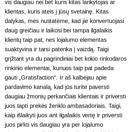
vis daugiau nei bet kuris kitas lankytojas ar
klientas, kuris ateis į jūsų svetainę. Kitas
dalykas, mes nustatėme, kad jie konvertuojasi
daug greičiau ir laikosi bei tampa
ilgalaikis
klientų taip pat, nes lojalumo elementas
suaktyvina ir tarsi patenka į vaizdą. Taigi
grįžtant yra du pagrindiniai bet kokio rinkodaros
rinkinio elementai, kuriuos taip pat padeda
gauti „Gratisfaction“. Ir aš kalbėjau apie
pardavimo kanalą, kad jūs turite paversti
daugiau žmonių perkančiais klientais ir priversti
juos tapti prekės ženklo ambasadoriais. Taigi,
kaip išlaikyti juos ant
ilgalaikis
vertę ir priversti
juos pirkti vis daugiau yra per lojalumo