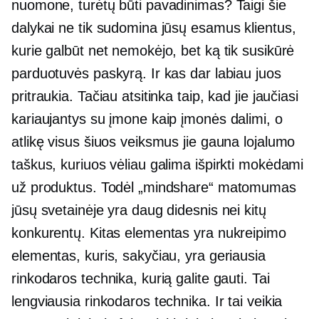
nuomone, turėtų būti pavadinimas? Taigi šie
dalykai ne tik sudomina jūsų esamus klientus,
kurie galbūt net nemokėjo, bet ką tik susikūrė
parduotuvės paskyrą. Ir kas dar labiau juos
pritraukia. Tačiau atsitinka taip, kad jie jaučiasi
kariaujantys su įmone kaip įmonės dalimi, o
atlikę visus šiuos veiksmus jie gauna lojalumo
taškus, kuriuos vėliau galima išpirkti mokėdami
už produktus. Todėl „mindshare“ matomumas
jūsų svetainėje yra daug didesnis nei kitų
konkurentų. Kitas elementas yra nukreipimo
elementas, kuris, sakyčiau, yra geriausia
rinkodaros technika, kurią galite gauti. Tai
lengviausia rinkodaros technika. Ir tai veikia