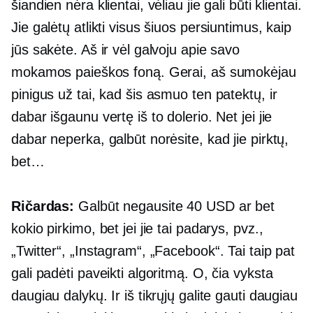
šiandien nėra klientai, vėliau jie gali būti klientai.
Jie galėtų atlikti visus šiuos persiuntimus, kaip
jūs sakėte. Aš ir vėl galvoju apie savo
mokamos paieškos foną. Gerai, aš sumokėjau
pinigus už tai, kad šis asmuo ten patektų, ir
dabar išgaunu vertę iš to dolerio. Net jei jie
dabar neperka, galbūt norėsite, kad jie pirktų,
bet…
Ričardas:
Galbūt negausite 40 USD ar bet
kokio pirkimo, bet jei jie tai padarys, pvz.,
„Twitter“, „Instagram“, „Facebook“. Tai taip pat
gali padėti paveikti algoritmą. O, čia vyksta
daugiau dalykų. Ir iš tikrųjų galite gauti daugiau