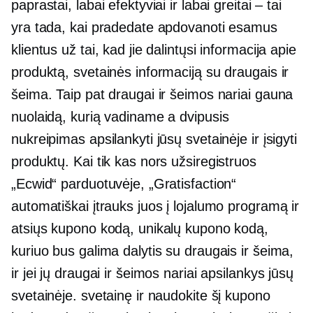
paprastai, labai efektyviai ir labai greitai – tai
yra tada, kai pradedate apdovanoti esamus
klientus už tai, kad jie dalintųsi informacija apie
produktą, svetainės informaciją su draugais ir
šeima. Taip pat draugai ir šeimos nariai gauna
nuolaidą, kurią vadiname a
dvipusis
nukreipimas apsilankyti jūsų svetainėje ir įsigyti
produktų. Kai tik kas nors užsiregistruos
„Ecwid“ parduotuvėje, „Gratisfaction“
automatiškai įtrauks juos į lojalumo programą ir
atsiųs kupono kodą, unikalų kupono kodą,
kuriuo bus galima dalytis su draugais ir šeima,
ir jei jų draugai ir šeimos nariai apsilankys jūsų
svetainėje. svetainę ir naudokite šį kupono