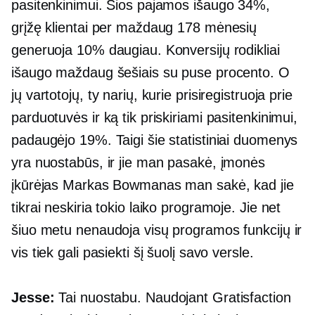
pasitenkinimui. Šios pajamos išaugo 34%,
grįžę klientai per maždaug 178 mėnesių
generuoja 10% daugiau. Konversijų rodikliai
išaugo maždaug šešiais su puse procento. O
jų vartotojų, ty narių, kurie prisiregistruoja prie
parduotuvės ir ką tik priskiriami pasitenkinimui,
padaugėjo 19%. Taigi šie statistiniai duomenys
yra nuostabūs, ir jie man pasakė, įmonės
įkūrėjas Markas Bowmanas man sakė, kad jie
tikrai neskiria tokio laiko programoje. Jie net
šiuo metu nenaudoja visų programos funkcijų ir
vis tiek gali pasiekti šį šuolį savo versle.
Jesse:
Tai nuostabu. Naudojant Gratisfaction