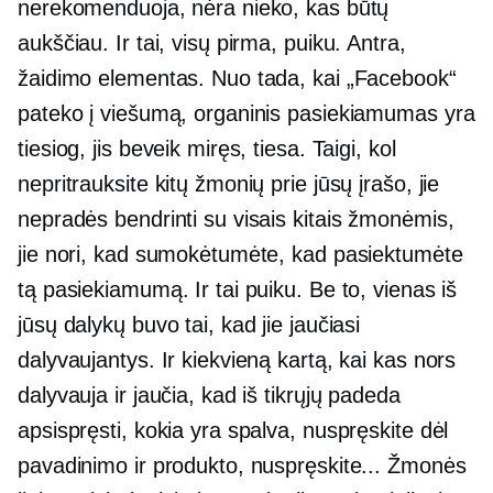
nerekomenduoja, nėra nieko, kas būtų
aukščiau. Ir tai, visų pirma, puiku. Antra,
žaidimo elementas. Nuo tada, kai „Facebook“
pateko į viešumą, organinis pasiekiamumas yra
tiesiog, jis beveik miręs, tiesa. Taigi, kol
nepritrauksite kitų žmonių prie jūsų įrašo, jie
nepradės bendrinti su visais kitais žmonėmis,
jie nori, kad sumokėtumėte, kad pasiektumėte
tą pasiekiamumą. Ir tai puiku. Be to, vienas iš
jūsų dalykų buvo tai, kad jie jaučiasi
dalyvaujantys. Ir kiekvieną kartą, kai kas nors
dalyvauja ir jaučia, kad iš tikrųjų padeda
apsispręsti, kokia yra spalva, nuspręskite dėl
pavadinimo ir produkto, nuspręskite... Žmonės