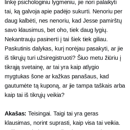
linkę psichologiniu lygmeniu, jie nori palaikyti
tai, ką galvoja apie padėjo sukurti. Nenoriu per
daug kalbėti, nes nenoriu, kad Jesse pamirštų
savo klausimus, bet oho, tiek daug lygių.
Nekantrauju pasinerti į tai šiek tiek giliau.
Paskutinis dalykas, kurį norėjau pasakyti, ar jie
iš tikrųjų turi užsiregistruoti? Šiuo metu žiūriu į
tikrąją svetainę, ar tai yra kaip atlygio
mygtukas šone ar kažkas panašaus, kad
gautumėte tą kuponą, ar jie tampa taškais arba
kaip tai iš tikrųjų veikia?
Akašas:
Teisingai. Taigi tai yra geras
klausimas, norint suprasti, kaip visa tai veikia.