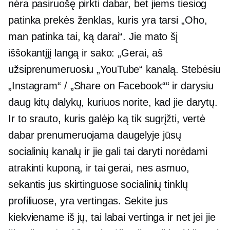
nėra pasiruošę pirkti dabar, bet jiems tiesiog
patinka prekės ženklas, kuris yra tarsi „Oho,
man patinka tai, ką darai“. Jie mato šį
iššokantįjį langą ir sako: „Gerai, aš
užsiprenumeruosiu „YouTube“ kanalą. Stebėsiu
„Instagram“ / „Share on Facebook““ ir darysiu
daug kitų dalykų, kuriuos norite, kad jie darytų.
Ir to srauto, kuris galėjo ką tik sugrįžti, vertė
dabar prenumeruojama daugelyje jūsų
socialinių kanalų ir jie gali tai daryti norėdami
atrakinti kuponą, ir tai gerai, nes asmuo,
sekantis jus skirtinguose socialinių tinklų
profiliuose, yra vertingas. Sekite jus
kiekviename iš jų, tai labai vertinga ir net jei jie