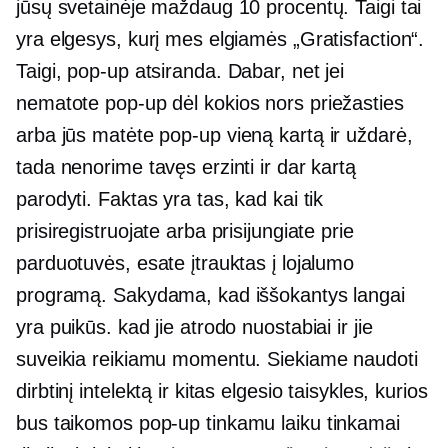
jūsų svetainėje maždaug 10 procentų. Taigi tai
yra elgesys, kurį mes elgiamės „Gratisfaction“.
Taigi,
pop-up
atsiranda. Dabar, net jei
nematote
pop-up
dėl kokios nors priežasties
arba jūs matėte
pop-up
vieną kartą ir uždarė,
tada nenorime tavęs erzinti ir dar kartą
parodyti. Faktas yra tas, kad kai tik
prisiregistruojate arba prisijungiate prie
parduotuvės, esate įtrauktas į lojalumo
programą. Sakydama, kad iššokantys langai
yra puikūs. kad jie atrodo nuostabiai ir jie
suveikia reikiamu momentu. Siekiame naudoti
dirbtinį intelektą ir kitas elgesio taisykles, kurios
bus taikomos
pop-up
tinkamu laiku tinkamai