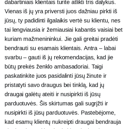
dabartiniais klientais turite atlikti tris dalykus.
Vienas iš jų yra priversti juos dažniau pirkti iš
jūsų, ty padidinti
ilgalaikis
vertė su klientu, nes
tai lengviausia ir
žemiausiai kabantis
vaisiai bet
kuriam mažmenininkui. Jie gali greitai pradėti
bendrauti su esamais klientais. Antra – labai
svarbu – gauti iš jų rekomendacijas, kad jie
būtų prekės ženklo ambasadoriai. Taigi
paskatinkite juos pasidalinti jūsų žinute ir
pristatyti savo draugus bei tinklą, kad jų
draugai galėtų ateiti ir nusipirkti iš jūsų
parduotuvės. Šis skirtumas gali sugrįžti ir
nusipirkti iš jūsų parduotuvės. Pastebėjome,
kad esamų klientų nukreipti draugai bendrauja