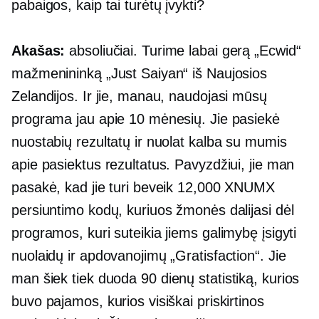
pabaigos, kaip tai turėtų įvykti?
Akašas:
absoliučiai. Turime labai gerą „Ecwid“
mažmenininką „Just Saiyan“ iš Naujosios
Zelandijos. Ir jie, manau, naudojasi mūsų
programa jau apie 10 mėnesių. Jie pasiekė
nuostabių rezultatų ir nuolat kalba su mumis
apie pasiektus rezultatus. Pavyzdžiui, jie man
pasakė, kad jie turi beveik 12,000 XNUMX
persiuntimo kodų, kuriuos žmonės dalijasi dėl
programos, kuri suteikia jiems galimybę įsigyti
nuolaidų ir apdovanojimų „Gratisfaction“. Jie
man šiek tiek duoda
90 dienų
statistiką, kurios
buvo pajamos, kurios visiškai priskirtinos