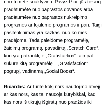
norėtumėte suaktyvinti. Pavyzdžiui, jūs tiesiog
pradėtumėte nuo paprastos dovanos arba
pradėtumėte nuo paprastos nukreipimo
programos ar lojalumo programos ir pan. Taigi
pasitenkinimas yra kažkas, nuo ko mes
pradėjome. Tada paleidome programėlę,
žaidimų programą, pavadintą „Scratch Card“,
kuri yra patraukli, o „Gratisfaction“ taip pat
sukūrė kitą programėlę – „Gratisfaction“
pogrupį, vadinamą „Social Boost“.
Ričardas:
Ar turite kokį nors naudojimo atvejį
ar kas nors, kas tai naudoja kūrybiškai, kad
kas nors iš tikrųjų išgirstų nuo pradžios iki