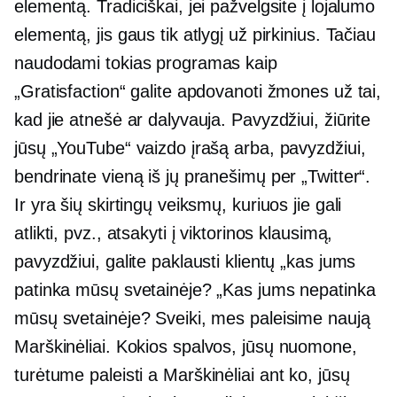
elementą. Tradiciškai, jei pažvelgsite į lojalumo
elementą, jis gaus tik atlygį už pirkinius. Tačiau
naudodami tokias programas kaip
„Gratisfaction“ galite apdovanoti žmones už tai,
kad jie atnešė ar dalyvauja. Pavyzdžiui, žiūrite
jūsų „YouTube“ vaizdo įrašą arba, pavyzdžiui,
bendrinate vieną iš jų pranešimų per „Twitter“.
Ir yra šių skirtingų veiksmų, kuriuos jie gali
atlikti, pvz., atsakyti į viktorinos klausimą,
pavyzdžiui, galite paklausti klientų „kas jums
patinka mūsų svetainėje? „Kas jums nepatinka
mūsų svetainėje? Sveiki, mes paleisime naują
Marškinėliai.
Kokios spalvos, jūsų nuomone,
turėtume paleisti a
Marškinėliai
ant ko, jūsų