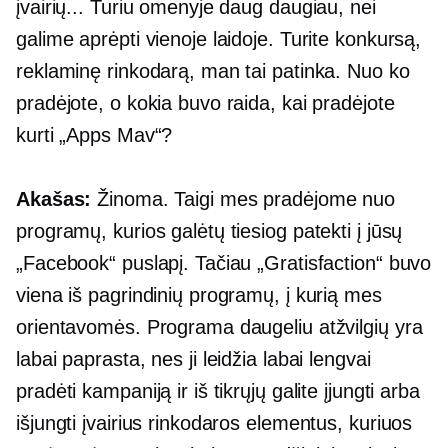
įvairių... Turiu omenyje daug daugiau, nei
galime aprėpti vienoje laidoje. Turite konkursą,
reklaminę rinkodarą, man tai patinka. Nuo ko
pradėjote, o kokia buvo raida, kai pradėjote
kurti „Apps Mav“?
Akašas:
Žinoma. Taigi mes pradėjome nuo
programų, kurios galėtų tiesiog patekti į jūsų
„Facebook“ puslapį. Tačiau „Gratisfaction“ buvo
viena iš pagrindinių programų, į kurią mes
orientavomės. Programa daugeliu atžvilgių yra
labai paprasta, nes ji leidžia labai lengvai
pradėti kampaniją ir iš tikrųjų galite įjungti arba
išjungti įvairius rinkodaros elementus, kuriuos