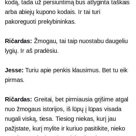
kodą, tada už persiuntimą bus atlyginta taškais
arba abiejų kupono kodais. Ir tai turi
pakoreguoti prekybininkas.
Ričardas:
Žmogau, tai taip nuostabu daugeliu
lygių. Ir aš pradėsiu.
Jesse:
Turiu apie penkis klausimus. Bet tu eik
pirmas.
Ričardas:
Greitai, bet pirmiausia grįšime atgal
nuo žmogaus istorijos, iš lūpų į lūpas visada
nugali viską, tiesa. Tiesiog niekas, kurį jau
pažįstate, kurį mylite ir kuriuo pasitikite, nieko