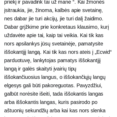
priekį ir pavadink tai už mane “. Kai žmonės
įsitraukia, jie, žinoma, kalbės apie svetainę,
nes dabar jie turi akcijų, jie turi dalį žaidimo.
Dabar grįžkime prie konkretaus klausimo, kurį
uždavėte apie tai, kaip tai veikia. Kai tik kas
nors apsilankys jūsų svetainėje, pamatysite
iššokantįjį langą. Kai tik kas nors ateis į „Ecwid“
parduotuvę, lankytojas pamatys iššokantįjį
langą ir galės skaityti įvairių tipų
iššokančiuosius langus, o iššokančiųjų langų
elgesys gali būti pakoreguotas. Pavyzdžiui,
galbūt norėsite išeiti, tada iššokantis langas
arba iššokantis langas, kuris pasirodo po
aštuonių sekundžių arba kai kas nors slenka