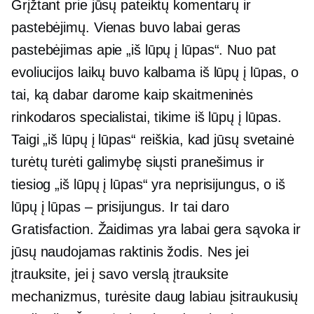
Grįžtant prie jūsų pateiktų komentarų ir
pastebėjimų. Vienas buvo labai geras
pastebėjimas apie „iš lūpų į lūpas“. Nuo pat
evoliucijos laikų buvo kalbama iš lūpų į lūpas, o
tai, ką dabar darome kaip skaitmeninės
rinkodaros specialistai, tikime iš lūpų į lūpas.
Taigi „iš lūpų į lūpas“ reiškia, kad jūsų svetainė
turėtų turėti galimybę siųsti pranešimus ir
tiesiog „iš lūpų į lūpas“ yra neprisijungus, o iš
lūpų į lūpas – prisijungus. Ir tai daro
Gratisfaction. Žaidimas yra labai gera sąvoka ir
jūsų naudojamas raktinis žodis. Nes jei
įtrauksite, jei į savo verslą įtrauksite
mechanizmus, turėsite daug labiau įsitraukusių