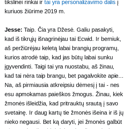
tikslinei rinkai ir
tai yra personalizavimo dalis
į
kuriuos žiūrime 2019 m.
Jesse:
Taip. Čia yra Džesė. Galiu pasakyti,
kad iš tikrųjų išnagrinėjau tai Ecwid. Ir berniuk,
aš peržiūrėjau keletą labai brangių programų,
kurios atrodė taip, kad jas būtų labai sunku
įgyvendinti. Taigi tai yra nuostabu, aš žinau,
kad tai nėra taip brangu, bet pagalvokite apie...
Na, aš pirmiausia atkreipsiu dėmesį į tai
-
nes
esu apmokamas paieškos žmogus. Žinau, kiek
žmonės išleidžia, kad pritrauktų srautą į savo
svetainę. Ir daug kartų tie žmonės išeina ir iš jų
nieko negausi. Bet ką daryti, jei žmonės galbūt