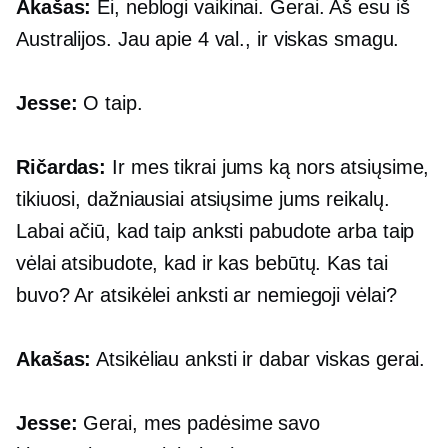
Akašas:
Ei, neblogi vaikinai. Gerai. Aš esu iš
Australijos. Jau apie 4 val., ir viskas smagu.
Jesse:
O taip.
Ričardas:
Ir mes tikrai jums ką nors atsiųsime,
tikiuosi, dažniausiai atsiųsime jums reikalų.
Labai ačiū, kad taip anksti pabudote arba taip
vėlai atsibudote, kad ir kas bebūtų. Kas tai
buvo? Ar atsikėlei anksti ar nemiegoji vėlai?
Akašas:
Atsikėliau anksti ir dabar viskas gerai.
Jesse:
Gerai, mes padėsime savo