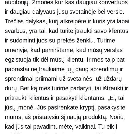
auditorijų. Žmonės kur kas daugiau konvertuos
ir daugiau dalyvaus jūsų svetainėje bei versle.
Trečias dalykas, kurį atkreipėte ir kuris yra labai
svarbus, yra tai, kad turite įtraukti savo klientus
ir sudominti juos su prekės ženklu. Turime
omenyje, kad pamirštame, kad mūsų verslas
egzistuoja tik dėl mūsų klientų. Ir mes taip pat
paprastai neįtraukiame jų į daug sprendimų ir
sprendimai priimami už svetainės, už uždarų
durų. Bet ką mes turime padaryti, tai ištraukti ir
pritraukti klientus ir pasakyti klientams: „Ei, tai
jūsų įmonė. Jūs pasirenkate kryptį, pasakysite
mums, aš pristatysiu šį naują produktą. Noriu,
kad jūs tai pavadintumėte, vaikinai. Tu eik į