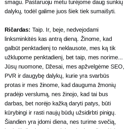
smagu. Pastaruoju metu turėjome daug sunkių
dalykų, todėl galime juos šiek tiek sumaišyti.
Ričardas:
Taip. Ir, beje, nedvejodami
linksminkitės kas antrą dieną. Žinome, kad
galbūt penktadienį to neklausote, mes ką tik
užklupome penktadienį, bet taip, mes norime...
Jūsų nuomone, Džesai, mes apžvelgėme SEO,
PVR ir daugybę dalykų, kurie yra svarbūs
protas ir mes žinome, kad dauguma žmonių
pradėjo verslumą, nes žinojo, kad tai bus
darbas, bet norėjo kažką daryti patys, būti
kūrybingi ir rasti naujų būdų užsidirbti pinigų.
Šiandien yra įdomi diena, nes turime svečią,