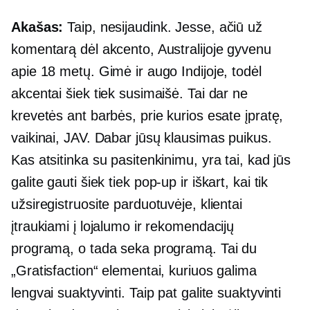
Akašas:
Taip, nesijaudink. Jesse, ačiū už
komentarą dėl akcento, Australijoje gyvenu
apie 18 metų. Gimė ir augo Indijoje, todėl
akcentai šiek tiek susimaišė. Tai dar ne
krevetės ant barbės, prie kurios esate įpratę,
vaikinai, JAV. Dabar jūsų klausimas puikus.
Kas atsitinka su pasitenkinimu, yra tai, kad jūs
galite gauti šiek tiek
pop-up
ir iškart, kai tik
užsiregistruosite parduotuvėje, klientai
įtraukiami į lojalumo ir rekomendacijų
programą, o tada seka programą. Tai du
„Gratisfaction“ elementai, kuriuos galima
lengvai suaktyvinti. Taip pat galite suaktyvinti