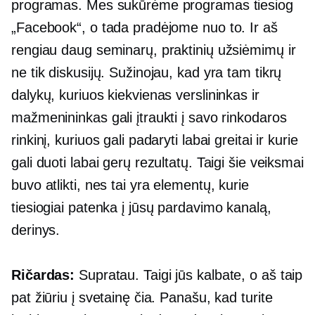
programas. Mes sukūrėme programas tiesiog
„Facebook“, o tada pradėjome nuo to. Ir aš
rengiau daug seminarų, praktinių užsiėmimų ir
ne tik diskusijų. Sužinojau, kad yra tam tikrų
dalykų, kuriuos kiekvienas verslininkas ir
mažmenininkas gali įtraukti į savo rinkodaros
rinkinį, kuriuos gali padaryti labai greitai ir kurie
gali duoti labai gerų rezultatų. Taigi šie veiksmai
buvo atlikti, nes tai yra elementų, kurie
tiesiogiai patenka į jūsų pardavimo kanalą,
derinys.
Ričardas:
Supratau. Taigi jūs kalbate, o aš taip
pat žiūriu į svetainę čia. Panašu, kad turite