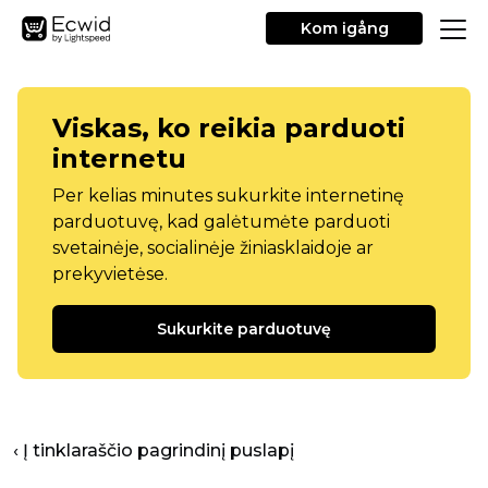
Kom igång
Viskas, ko reikia parduoti
internetu
Per kelias minutes sukurkite internetinę
parduotuvę, kad galėtumėte parduoti
svetainėje, socialinėje žiniasklaidoje ar
prekyvietėse.
Sukurkite parduotuvę
‹ Į tinklaraščio pagrindinį puslapį