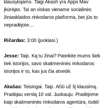
klausytojams. Taigi Akash yra Apps Mav
įkūrėjas. Tai an
viskas viename
socialinės
žiniasklaidos rinkodaros platforma, bet jūs to
nepradėjote…
Ričardas:
3:00 (juokiasi.)
Jesse:
Taip. Ką tu žinai? Pateikite mums šiek
tiek istorijos, savo skaitmeninės rinkodaros
istorijos ir to, kas jus čia atvedė.
Akašas:
Teisingai. Taip. Ačiū už šį klausimą.
Pradėjau verslą 10 val. Juokauju. Pradėjome
kaip skaitmeninės rinkodaros agentūra, todėl