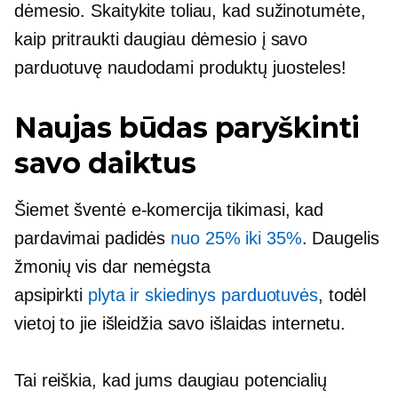
dėmesio. Skaitykite toliau, kad sužinotumėte,
kaip pritraukti daugiau dėmesio į savo
parduotuvę naudodami produktų juosteles!
Naujas būdas paryškinti
savo daiktus
Šiemet šventė
e-komercija
tikimasi, kad
pardavimai padidės
nuo 25% iki 35%
. Daugelis
žmonių vis dar nemėgsta
apsipirkti
plyta ir skiedinys
parduotuvės
, todėl
vietoj to jie išleidžia savo išlaidas internetu.
Tai reiškia, kad jums daugiau potencialių