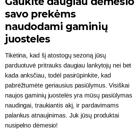
Gaukite daugiau dėmesio
savo prekėms
naudodami gaminių
juosteles
Tikėtina, kad šį atostogų sezoną jūsų
parduotuvė pritrauks daugiau lankytojų nei bet
kada anksčiau, todėl pasirūpinkite, kad
pabrėžtumėte geriausius pasiūlymus. Visiškai
naujos gaminių juostelės yra mūsų pasiūlymas
naudingai,
traukiantis akį,
ir pardavimams
palankus atnaujinimas. Juk jūsų produktai
nusipelno dėmesio!