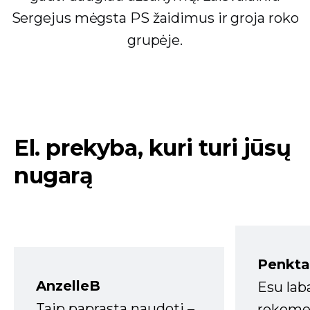
Sergejus mėgsta PS žaidimus ir groja roko
grupėje.
El. prekyba, kuri turi jūsų
nugarą
Penkta
AnzelleB
Esu lab
Taip paprasta naudoti –
rekomen