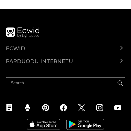
ECWID
Ecwid.com
PARDUODU INTERNETU
Kainodara
Parduodu visur
Pagalbos centras
Parduodu Facebook
Parduodu Instagram