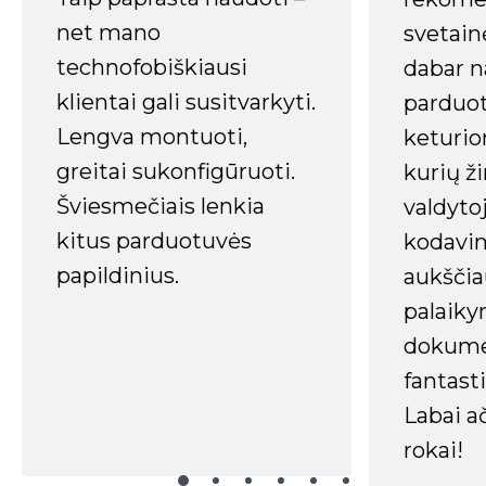
net mano
svetain
technofobiškiausi
dabar n
klientai gali susitvarkyti.
parduot
Lengva montuoti,
keturio
greitai sukonfigūruoti.
kurių ži
Šviesmečiais lenkia
valdyto
kitus parduotuvės
kodavim
papildinius.
aukščia
palaiky
dokume
fantasti
Labai a
rokai!