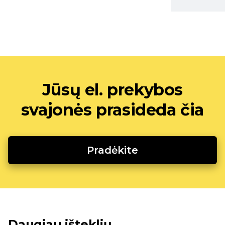
Jūsų el. prekybos
svajonės prasideda čia
Pradėkite
Daugiau išteklių