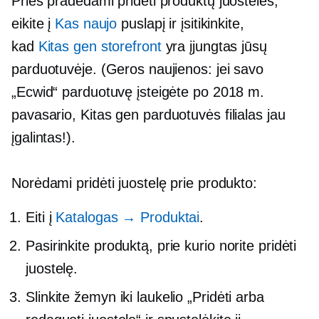
Prieš pradėdami pridėti produktų juosteles,
eikite į
Kas naujo
puslapį ir įsitikinkite,
kad
Kitas gen
storefront
yra įjungtas jūsų
parduotuvėje. (Geros naujienos: jei savo
„Ecwid“ parduotuvę įsteigėte po 2018 m.
pavasario,
Kitas gen
parduotuvės filialas jau
įgalintas!).
Norėdami pridėti juostelę prie produkto:
Eiti į
Katalogas → Produktai
.
Pasirinkite produktą, prie kurio norite pridėti
juostelę.
Slinkite žemyn iki laukelio „Pridėti arba