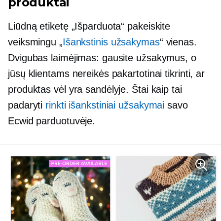
produktai
Liūdną etiketę „Išparduota“ pakeiskite
veiksmingu „
Išankstinis užsakymas
“ vienas.
Dvigubas laimėjimas: gausite užsakymus, o
jūsų klientams nereikės pakartotinai tikrinti, ar
produktas vėl yra sandėlyje. Štai kaip tai
padaryti
rinkti
išankstiniai užsakymai
savo
Ecwid parduotuvėje.