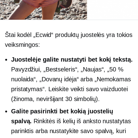
Štai kodėl „Ecwid“ produktų juostelės yra tokios
veiksmingos:
Juostelėje galite nustatyti bet kokį tekstą.
Pavyzdžiui, „Bestseleris“, „Naujas“, „50 %
nuolaida“, „Dovanų idėja“ arba „Nemokamas
pristatymas“. Leiskite veikti savo vaizduotei
(žinoma, neviršijant 30 simbolių).
Galite pasirinkti bet kokią juostelių
spalvą.
Rinkitės iš kelių
iš anksto nustatytas
parinktis arba nustatykite savo spalvą, kuri