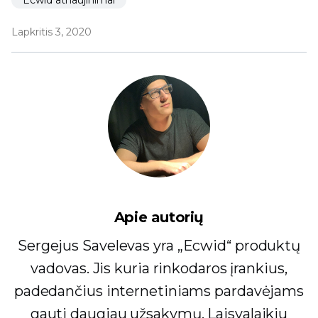
Lapkritis 3, 2020
Apie autorių
Sergejus Savelevas yra „Ecwid“ produktų
vadovas. Jis kuria rinkodaros įrankius,
padedančius internetiniams pardavėjams
gauti daugiau užsakymų. Laisvalaikiu