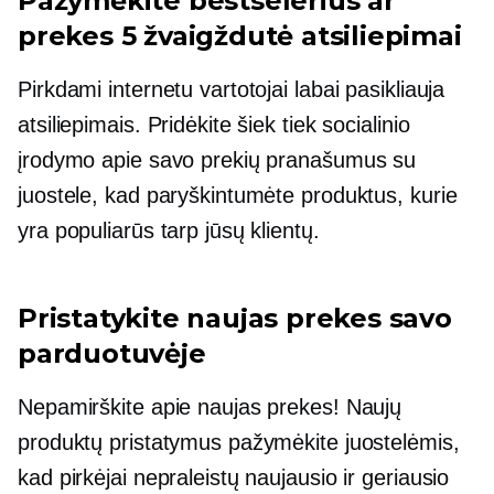
Pažymėkite bestselerius ar
prekes
5 žvaigždutė
atsiliepimai
Pirkdami internetu vartotojai labai pasikliauja
atsiliepimais. Pridėkite šiek tiek socialinio
įrodymo apie savo prekių pranašumus su
juostele, kad paryškintumėte produktus, kurie
yra populiarūs tarp jūsų klientų.
Pristatykite naujas prekes savo
parduotuvėje
Nepamirškite apie naujas prekes! Naujų
produktų pristatymus pažymėkite juostelėmis,
kad pirkėjai nepraleistų naujausio ir geriausio