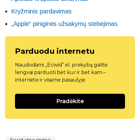
Kryžminis pardavimas
„Apple“ piniginės užsakymų stebėjimas
Parduodu internetu
Naudodami „Ecwid“ el. prekybą galite
lengvai parduoti bet kur ir bet kam –
internete ir visame pasaulyje.
Pradėkite
Ecwid atnaujinimai