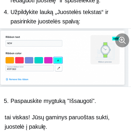
redaguoti juostelę“ ir spustelėkite jį.
Užpildykite lauką „Juostelės tekstas“ ir
pasirinkite juostelės spalvą:
Paspauskite mygtuką "Išsaugoti".
tai viskas! Jūsų gaminys paruoštas sukti,
juostelė į pakulę.