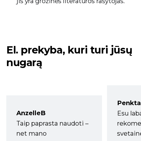
jis yra grožinės literatūros rašytojas.
El. prekyba, kuri turi jūsų
nugarą
Penkta
AnzelleB
Esu lab
Taip paprasta naudoti –
rekomen
net mano
svetain