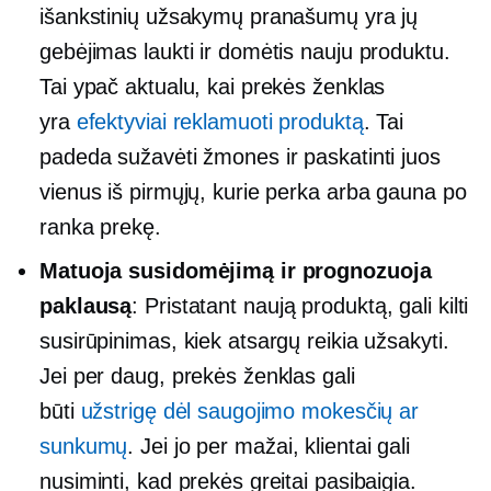
išankstinių užsakymų pranašumų yra jų
gebėjimas laukti ir domėtis nauju produktu.
Tai ypač aktualu, kai prekės ženklas
yra
efektyviai reklamuoti produktą
. Tai
padeda sužavėti žmones ir paskatinti juos
vienus iš pirmųjų, kurie perka arba gauna po
ranka prekę.
Matuoja susidomėjimą ir prognozuoja
paklausą
: Pristatant naują produktą, gali kilti
susirūpinimas, kiek atsargų reikia užsakyti.
Jei per daug, prekės ženklas gali
būti
užstrigę dėl saugojimo mokesčių ar
sunkumų
. Jei jo per mažai, klientai gali
nusiminti, kad prekės greitai pasibaigia.