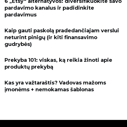
6 „Etsy“ alternatyvos: diversifikuokite savo
pardavimo kanalus ir padidinkite
pardavimus
Kaip gauti paskolą pradedančiajam verslui
neturint pinigų (ir kiti finansavimo
gudrybės)
Prekyba 101: viskas, ką reikia žinoti apie
produktų prekybą
Kas yra važtaraštis? Vadovas mažoms
įmonėms + nemokamas šablonas