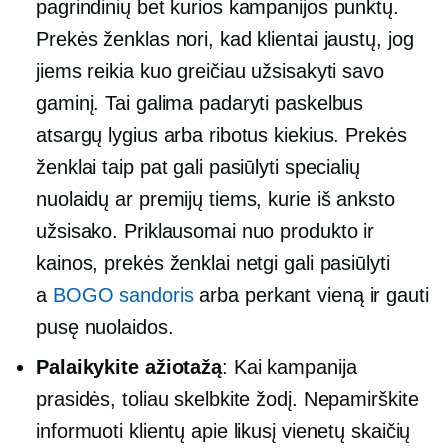
pagrindinių bet kurios kampanijos punktų.
Prekės ženklas nori, kad klientai jaustų, jog
jiems reikia kuo greičiau užsisakyti savo
gaminį. Tai galima padaryti paskelbus
atsargų lygius arba ribotus kiekius. Prekės
ženklai taip pat gali pasiūlyti specialių
nuolaidų ar premijų tiems, kurie iš anksto
užsisako. Priklausomai nuo produkto ir
kainos, prekės ženklai netgi gali pasiūlyti
a
BOGO sandoris
arba perkant vieną ir gauti
pusę nuolaidos.
Palaikykite ažiotažą
: Kai kampanija
prasidės, toliau skelbkite žodį. Nepamirškite
informuoti klientų apie likusį vienetų skaičių