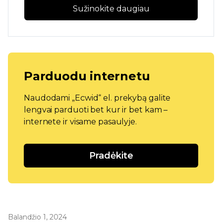
Sužinokite daugiau
Parduodu internetu
Naudodami „Ecwid“ el. prekybą galite
lengvai parduoti bet kur ir bet kam –
internete ir visame pasaulyje.
Pradėkite
Balandžio 1, 2024