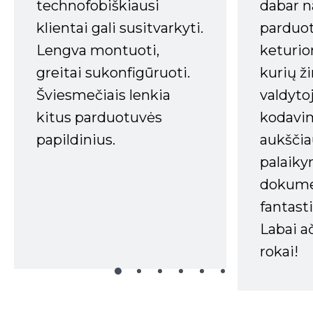
technofobiškiausi
dabar n
klientai gali susitvarkyti.
parduot
Lengva montuoti,
keturio
greitai sukonfigūruoti.
kurių ži
Šviesmečiais lenkia
valdyto
kitus parduotuvės
kodavim
papildinius.
aukščia
palaiky
dokume
fantasti
Labai a
rokai!