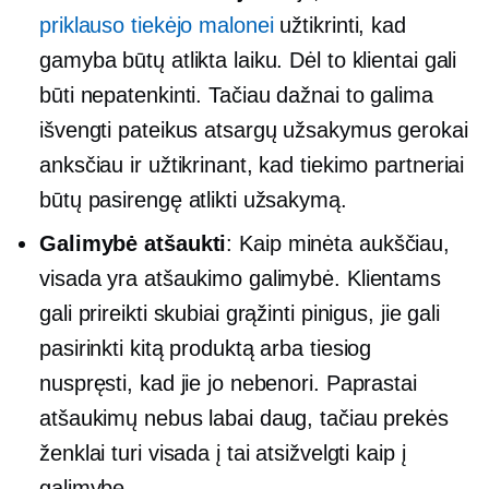
priklauso tiekėjo malonei
užtikrinti, kad
gamyba būtų atlikta laiku. Dėl to klientai gali
būti nepatenkinti. Tačiau dažnai to galima
išvengti pateikus atsargų užsakymus gerokai
anksčiau ir užtikrinant, kad tiekimo partneriai
būtų pasirengę atlikti užsakymą.
Galimybė atšaukti
: Kaip minėta aukščiau,
visada yra atšaukimo galimybė. Klientams
gali prireikti skubiai grąžinti pinigus, jie gali
pasirinkti kitą produktą arba tiesiog
nuspręsti, kad jie jo nebenori. Paprastai
atšaukimų nebus labai daug, tačiau prekės
ženklai turi visada į tai atsižvelgti kaip į
galimybę.