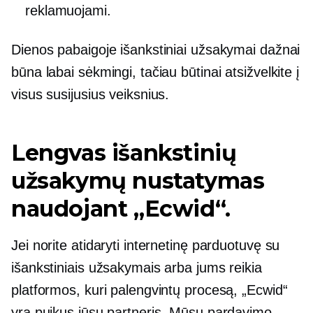
reklamuojami.
Dienos pabaigoje išankstiniai užsakymai dažnai
būna labai sėkmingi, tačiau būtinai atsižvelkite į
visus susijusius veiksnius.
Lengvas išankstinių
užsakymų nustatymas
naudojant „Ecwid“.
Jei norite atidaryti internetinę parduotuvę su
išankstiniais užsakymais arba jums reikia
platformos, kuri palengvintų procesą, „Ecwid“
yra puikus jūsų partneris. Mūsų pardavimo