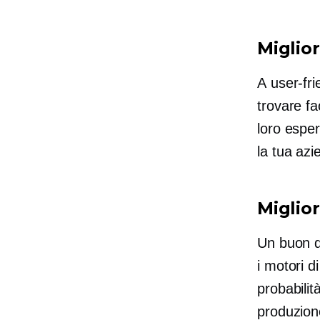
Miglio
A
user-fri
trovare fa
loro espe
la tua azi
Miglior
Un buon de
i motori d
probabilit
produzione