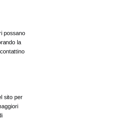
ori possano
orando la
contattino
l sito per
maggiori
di