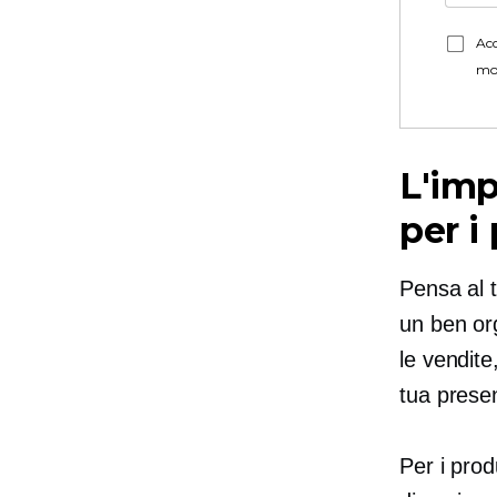
Acc
mo
L'imp
per i
Pensa al 
un
ben or
le vendite
tua presen
Per i prod