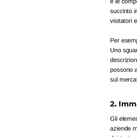
e le compe
succinto 
visitatori
Per esemp
Uno sguar
descrizion
possono aiu
sul merca
2. Imma
Gli elemen
aziende ma