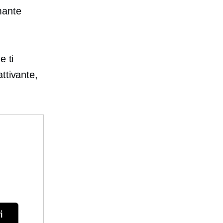
mante
e ti
ttivante,
i