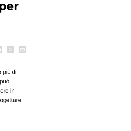
 per
 più di
 può
ere in
rogettare