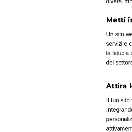
diversi mo
Metti i
Un sito we
servizi e
la fiducia
del settor
Attira 
Il tuo si
Integrand
personaliz
attivament