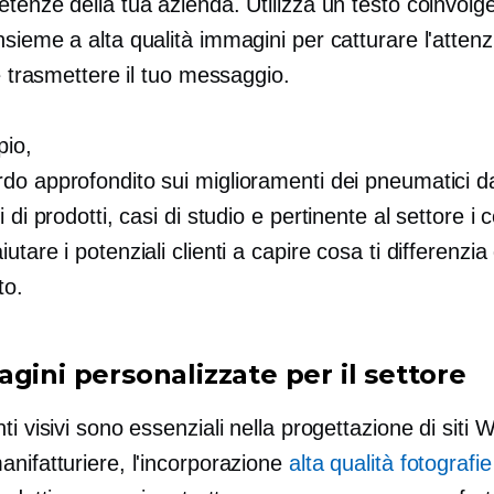
tenze della tua azienda. Utilizza un testo coinvolg
insieme a
alta qualità
immagini per catturare l'attenz
 e trasmettere il tuo messaggio.
io,
do approfondito sui miglioramenti dei pneumatici d
i di prodotti, casi di studio e
pertinente al settore
i c
tare i potenziali clienti a capire cosa ti differenzia d
to.
gini personalizzate per il settore
ti visivi sono essenziali nella progettazione di siti 
nifatturiere, l'incorporazione
alta qualità
fotografie