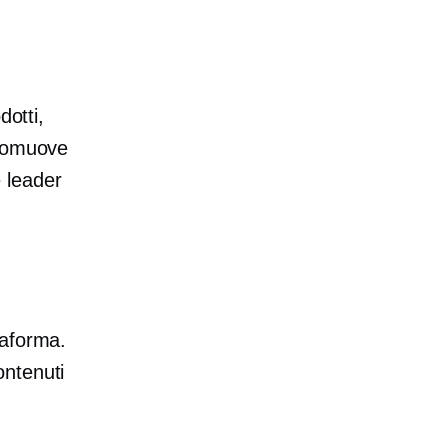
dotti,
promuove
e leader
taforma.
ontenuti