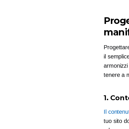
Proge
manif
Progettare
il semplic
armonizzi 
tenere a 
1. Con
Il contenu
tuo sito d