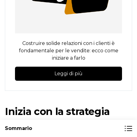
Costruire solide relazioni con i clienti è
fondamentale per le vendite: ecco come
iniziare a farlo
Leggi di più
Inizia con la strategia
CRM per l'e-commerce
Sommario