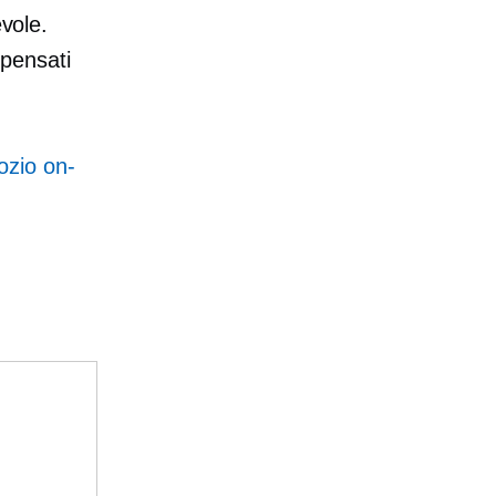
evole.
 pensati
ozio on-