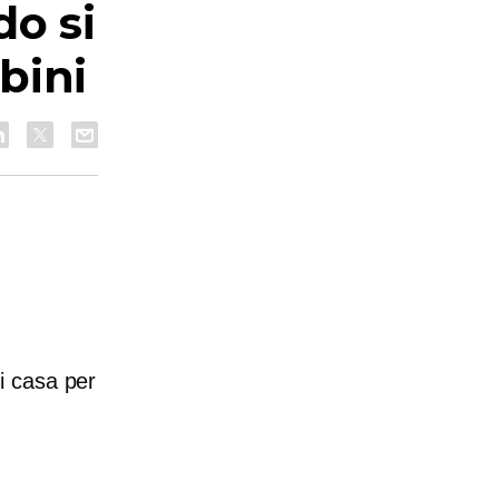
o si
bini
i casa per