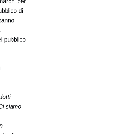
marchi per
ubblico di
 sanno
.
l pubblico
i
dotti
 Ci siamo
on