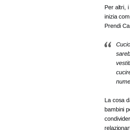
Per altri,
inizia com
Prendi Ca
Cucio
sareb
vesti
cucir
numer
La cosa da
bambini pe
condivider
relazionar