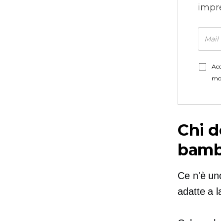
impre
Acc
mo
Chi d
bamb
Ce n'è u
adatte a l