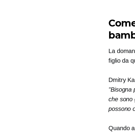
Come 
bamb
La domand
figlio da 
Dmitry Kar
"Bisogna 
che sono g
possono of
Quando ana