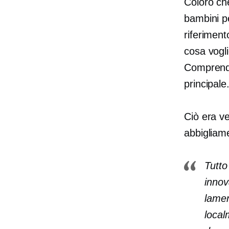
Coloro ch
bambini pe
riferiment
cosa vogli
Comprendon
principale
Ciò era ve
abbigliam
Tutto
innov
lamen
local