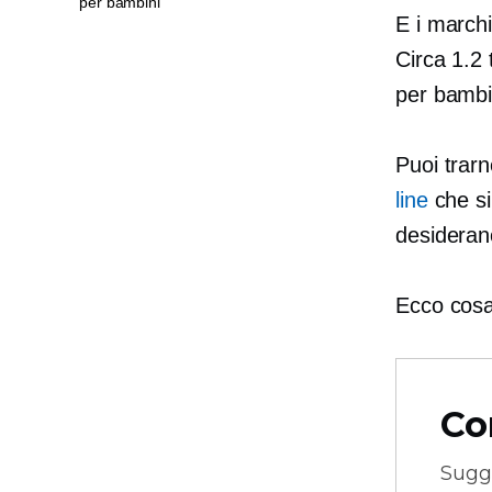
per bambini
E i marchi
Circa 1.2 
per bambi
Puoi trar
line
che si 
desiderano 
Ecco cosa
Co
Sugg