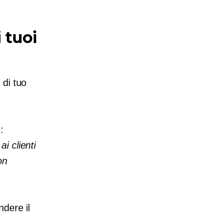
 tuoi
 di tuo
:
i clienti
on
dere il