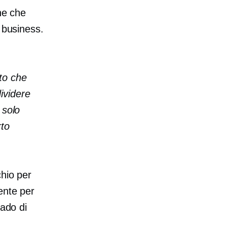
ne che
 business.
ato che
ividere
 solo
rto
chio per
ente per
rado di