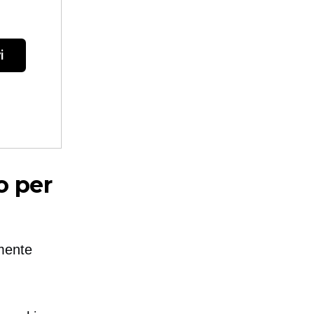
i
o per
mente