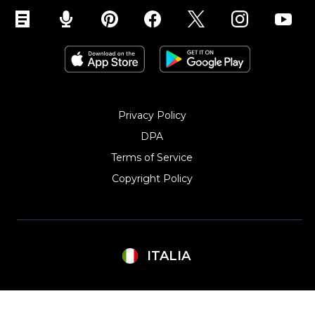
Funzioni personalizzate
Joomla
Weebly
Privacy Policy
DPA
Terms of Service
Copyright Policy‎
ITALIA