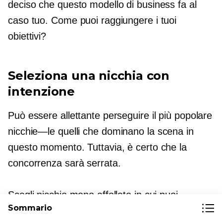
deciso che questo modello di business fa al
caso tuo. Come puoi raggiungere i tuoi
obiettivi?
Seleziona una nicchia con
intenzione
Può essere allettante perseguire il più popolare
nicchie—le
quelli che dominano la scena in
questo momento. Tuttavia, è certo che la
concorrenza sarà serrata.
Scegli nicchie meno affollate in cui puoi
Sommario
affermare competenza e autorevolezza. Evita