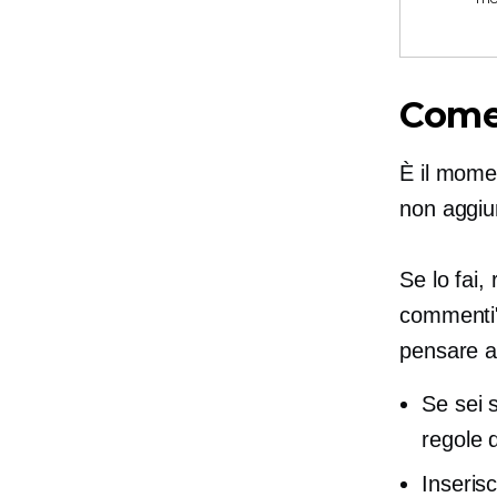
Come
È il momen
non aggiu
Se lo fai,
commenti"
pensare ai
Se sei 
regole 
Inseris