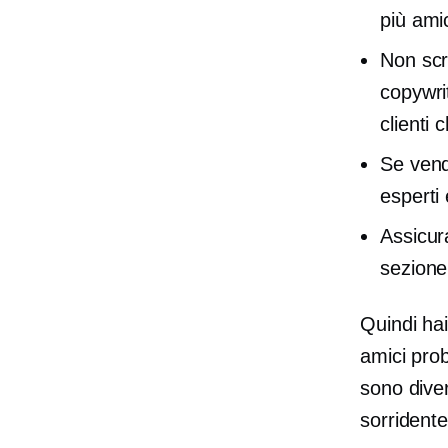
più ami
Non scr
copywri
clienti 
Se vend
esperti 
Assicura
sezion
Quindi hai
amici pro
sono diver
sorridente