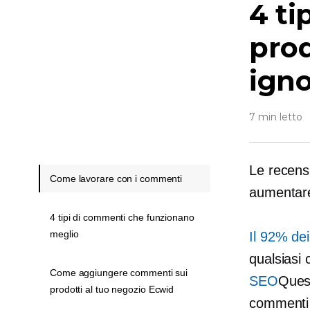
4 ti
prod
igno
7 min letto
Le recens
Come lavorare con i commenti
aumentare 
4 tipi di commenti che funzionano
meglio
Il 92% de
qualsiasi 
Come aggiungere commenti sui
SEO
Quest
prodotti al tuo negozio Ecwid
commenti 