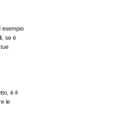
 ad esempio
i, se è
 tue
to, è il
re le