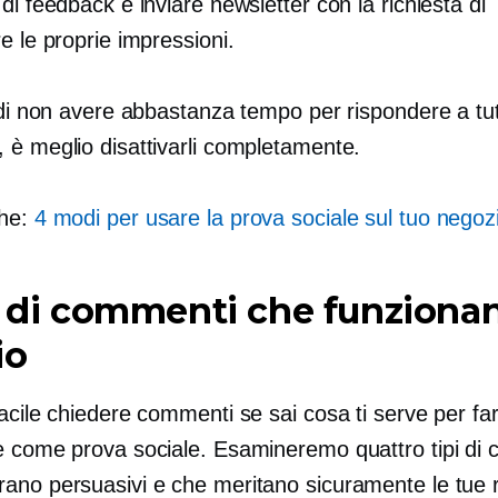
di feedback e inviare newsletter con la richiesta di
e le proprie impressioni.
 di non avere abbastanza tempo per rispondere a tutt
 è meglio disattivarli completamente.
che:
4 modi per usare la prova sociale sul tuo negoz
i di commenti che funziona
io
acile chiedere commenti se sai cosa ti serve per far
e come prova sociale. Esamineremo quattro tipi di
ano persuasivi e che meritano sicuramente le tue r