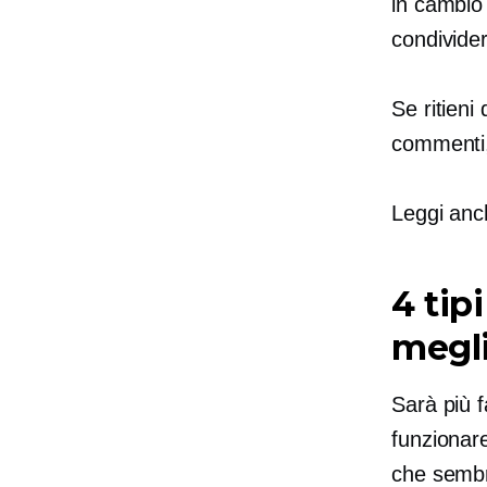
in cambio 
condivider
Se ritieni
commenti,
Leggi an
4 tip
megl
Sarà più f
funzionar
che sembr