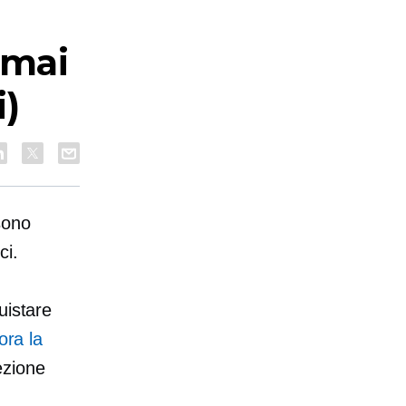
 mai
i)
sono
ci.
uistare
ora la
ezione