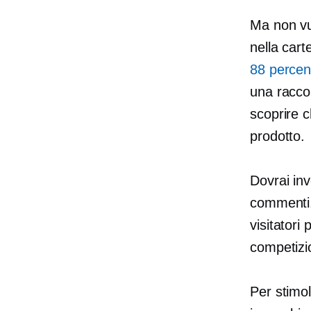
Ma non vuo
nella car
88 percen
una raccom
scoprire c
prodotto.
Dovrai in
commenti. 
visitatori
competizi
Per stimol