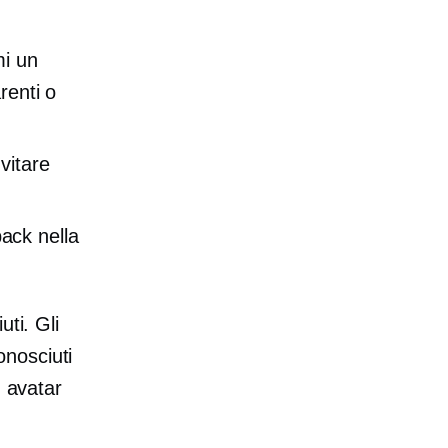
mi un
renti o
vitare
back nella
ti. Gli
nosciuti
n avatar