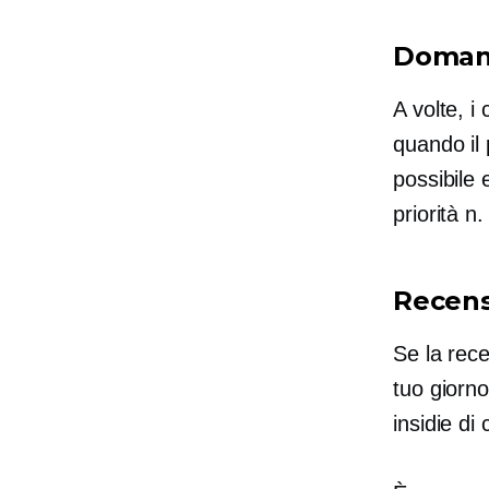
Domand
A volte, i
quando il 
possibile 
priorità n
Recensi
Se la rece
tuo giorno
insidie ​​d