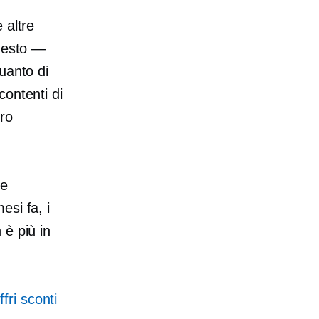
 altre
onesto —
quanto di
contenti di
tro
ne
si fa, i
 è più in
ffri sconti