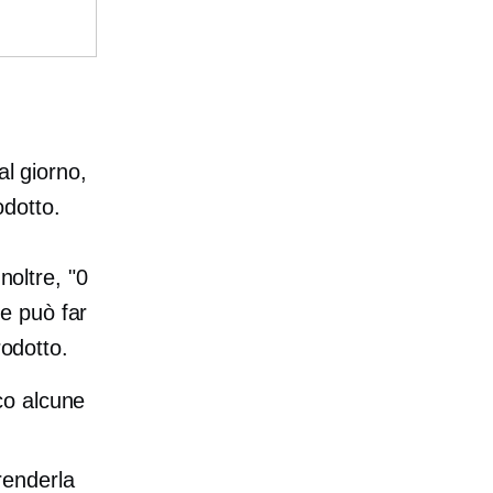
al giorno,
dotto.
noltre, "0
e può far
rodotto.
co alcune
renderla