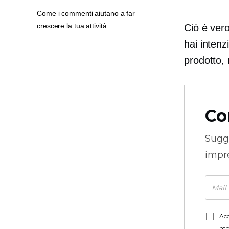
Come i commenti aiutano a far
crescere la tua attività
Ciò è vero
hai intenz
prodotto, 
Co
Sugg
impre
Acc
mo