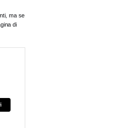
nti, ma se
gina di
i