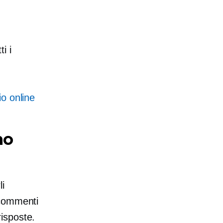
i i
io online
no
li
 commenti
isposte.