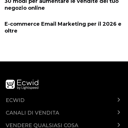
30 modi per aumentare le vendite del tuo
negozio online
E-commerce Email Marketing per il 2026 e
oltre
ECWID
Cos'è Ecwid?
CANALI DI VENDITA
Demo
Vendi ovunque
Piani & Prezzi
VENDERE QUALSIASI COSA