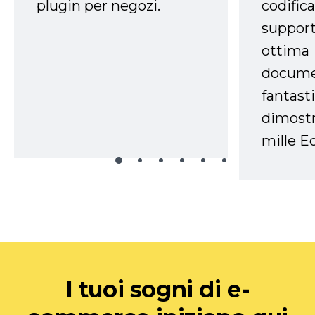
plugin per negozi.
codifica
support
ottima
docume
fantasti
dimostr
mille Ec
I tuoi sogni di e-