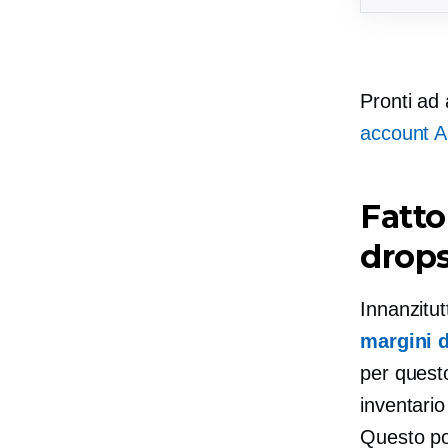
Pronti ad
account 
Fatto
drop
Innanzitut
margini d
per questo.
inventario
Questo pon