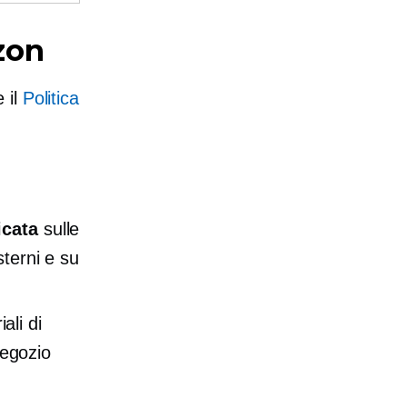
zon
 il
Politica
icata
sulle
sterni e su
ali di
negozio