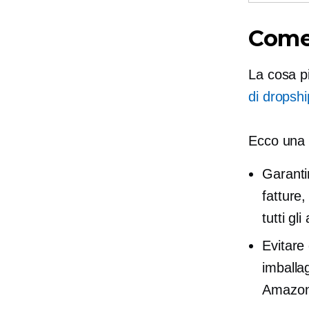
Come
La cosa p
di dropsh
Ecco una p
Garant
fatture
tutti gl
Evitare 
imballag
Amazon