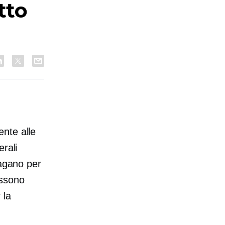
tto
nte alle
rali
pagano per
ossono
 la