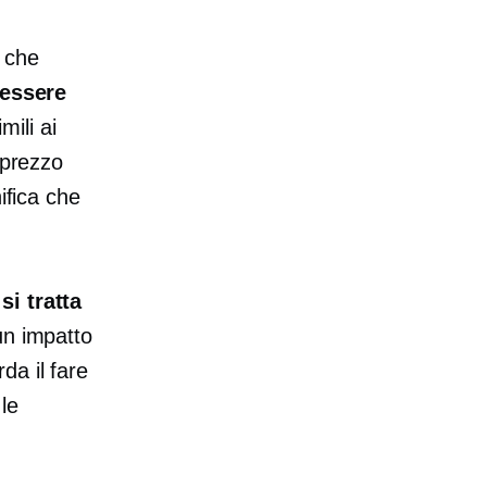
e che
 essere
mili ai
 prezzo
ifica che
i tratta
un impatto
da il fare
le