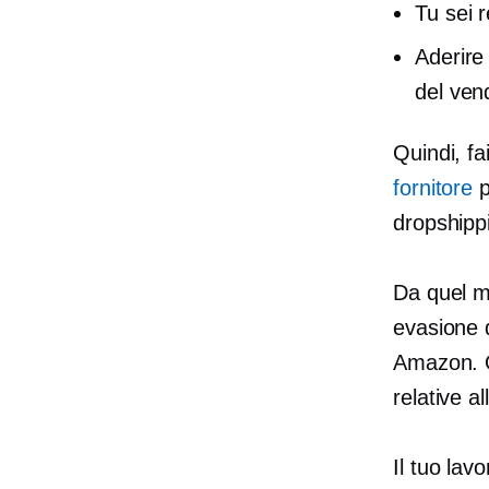
Tu sei 
Aderir
del vend
Quindi, fa
fornitore
p
dropshipp
Da quel mo
evasione d
Amazon. Qu
relative a
Il tuo lav