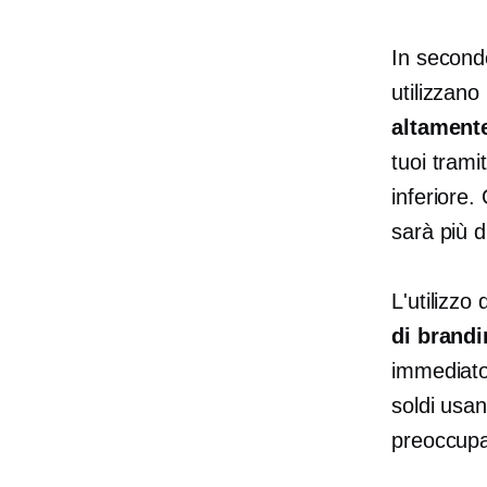
In secondo
utilizzano
altament
tuoi trami
inferiore.
sarà più di
L'utilizz
di brandi
immediato
soldi usan
preoccupa