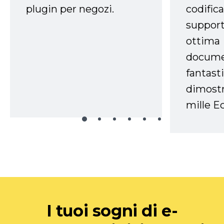
plugin per negozi.
codifica
support
ottima
docume
fantasti
dimostr
mille Ec
I tuoi sogni di e-