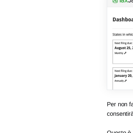
Per non fa
consentir
Questo è u