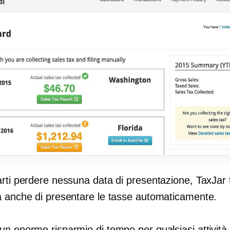
rti perdere nessuna data di presentazione, TaxJar t
à anche di presentare le tasse automaticamente.
n enorme risparmio di tempo per qualsiasi attività.