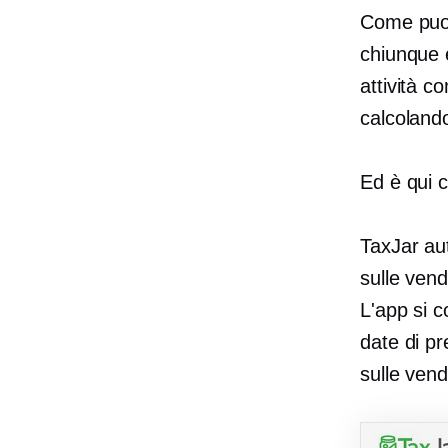
Come puoi
chiunque
attività 
calcolando
Ed è qui c
TaxJar au
sulle vend
L'app si c
date di pr
sulle vend