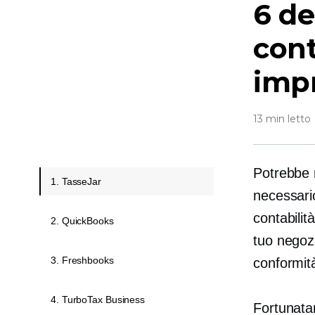
6 de
cont
impr
13 min letto
Potrebbe 
1. TasseJar
necessario
contabilità
2. QuickBooks
tuo negozi
3. Freshbooks
conformità
4. TurboTax Business
Fortunatam