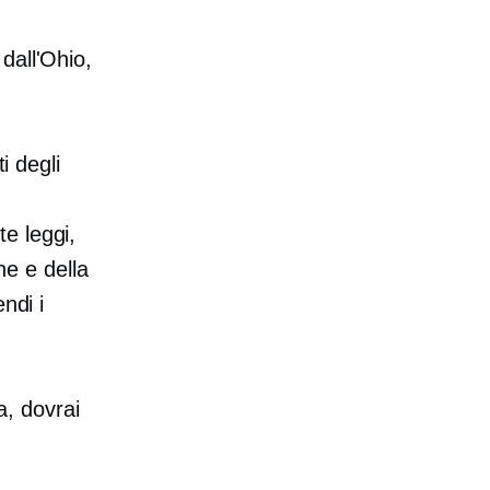
dall'Ohio,
i degli
te leggi,
ne e della
ndi i
a, dovrai