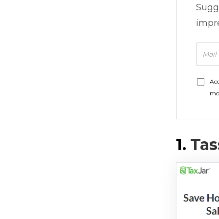
Sugg
impre
Acc
mo
1.
Tas