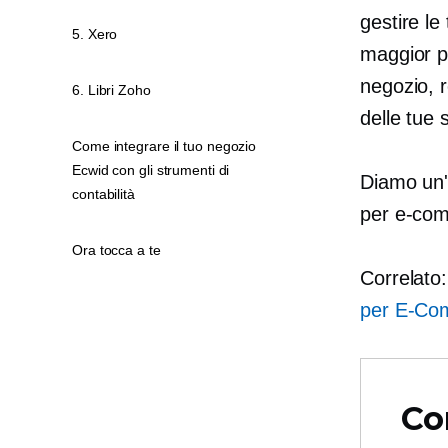
gestire l
5. Xero
maggior pa
negozio, r
6. Libri Zoho
delle tue 
Come integrare il tuo negozio
Ecwid con gli strumenti di
Diamo un'o
contabilità
per
e-co
Ora tocca a te
Correlato
per
E-Co
Co