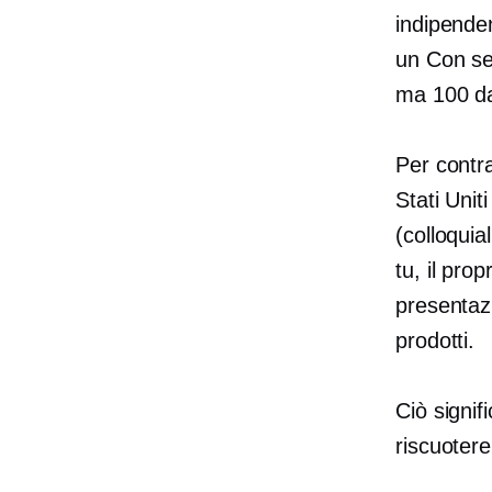
indipende
un
Con se
ma 100 da
Per contra
Stati Uni
(colloqui
tu, il pro
presentazi
prodotti.
Ciò signif
riscuotere