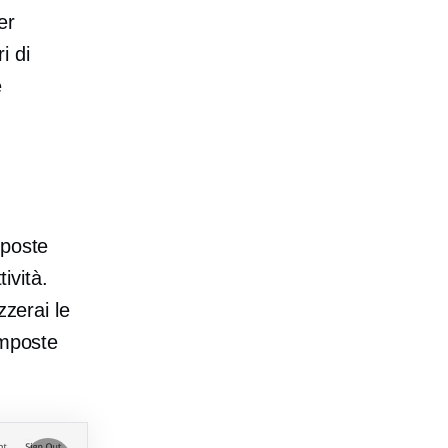
er
i di
e
mposte
ività.
zzerai le
imposte