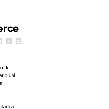
erce
o di
ario del
la
tarti a