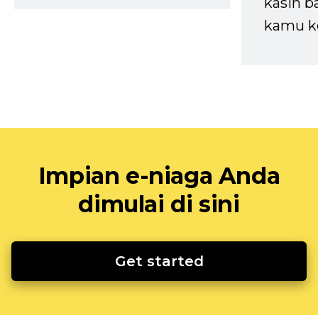
kasih b
kamu k
Impian e-niaga Anda
dimulai di sini
Get started