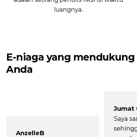
luangnya.
E-niaga yang mendukung
Anda
Jumat
Saya sa
sehingg
AnzelleB