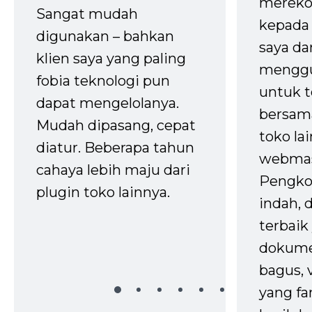
mereko
Sangat mudah
kepada 
digunakan – bahkan
saya da
klien saya yang paling
mengg
fobia teknologi pun
untuk t
dapat mengelolanya.
bersam
Mudah dipasang, cepat
toko la
diatur. Beberapa tahun
webmas
cahaya lebih maju dari
Pengko
plugin toko lainnya.
indah,
terbaik 
dokume
bagus, 
yang fa