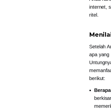
internet,
ritel.
Menilai
Setelah A
apa yang 
Untungnya
memanfaat
berikut:
Berapa
berkisa
memerik