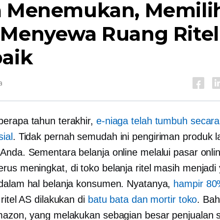
a Menemukan, Memilih
 Menyewa Ruang Ritel
baik
a
erapa tahun terakhir,
e-niaga telah tumbuh secara
ial
. Tidak pernah semudah ini pengiriman produk 
Anda. Sementara belanja online melalui pasar onlin
erus meningkat,
di toko
belanja ritel masih menjadi
dalam hal belanja konsumen. Nyatanya,
hampir 8
ritel AS dilakukan di
batu bata dan mortir
toko
. Bah
mazon, yang melakukan sebagian besar penjualan 