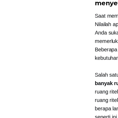
menye
Saat memi
Nilailah 
Anda suka
memerluka
Beberapa 
kebutuhan
Salah sat
banyak r
ruang rit
ruang rit
berapa l
seperti i