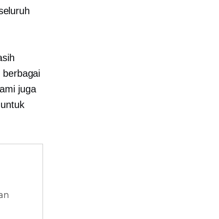
 seluruh
asih
s berbagai
ami juga
 untuk
dan