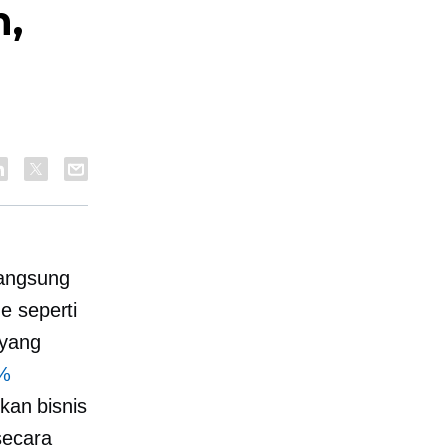
,
langsung
e seperti
 yang
0%
kan bisnis
secara