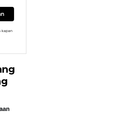
an
n kapan
ang
ng
aan