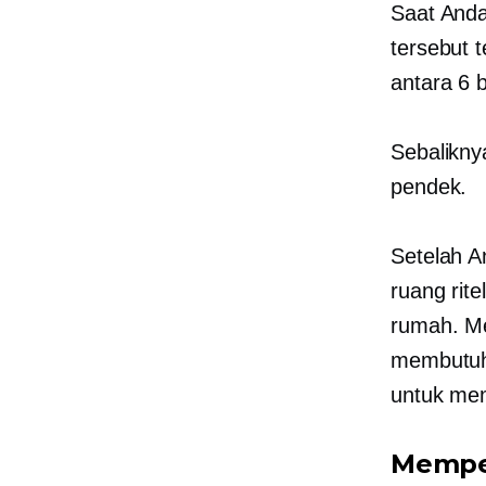
Saat Anda
tersebut 
antara 6 
Sebalikny
pendek.
Setelah 
ruang rit
rumah. Me
membutuhk
untuk me
Mempe