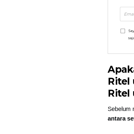
Say
saj
Apak
Ritel
Ritel
Sebelum m
antara s