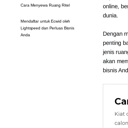
Cara Menyewa Ruang Ritel
online, be
dunia.
Mendaftar untuk Ecwid oleh
Lightspeed dan Perluas Bisnis
Dengan me
Anda
penting b
jenis rua
akan memb
bisnis An
Ca
Kiat 
calo