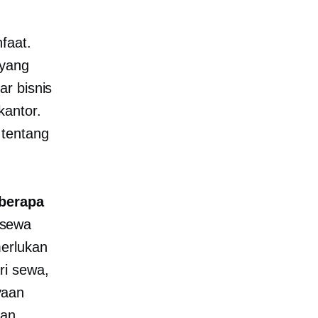
faat.
 yang
ar bisnis
kantor.
 tentang
berapa
 sewa
merlukan
ri sewa,
yaan
kan