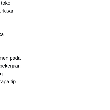
 toko
erkisar
ka
tmen pada
 pekerjaan
ng
apa tip