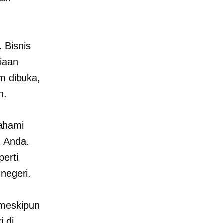
. Bisnis
diaan
um dibuka,
n.
ahami
n Anda.
erti
negeri.
 meskipun
 di