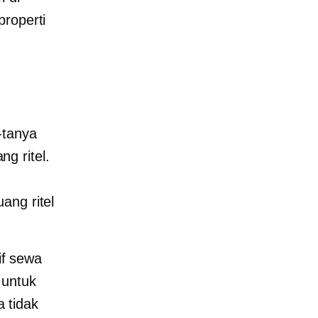
properti
-tanya
g ritel.
ang ritel
if sewa
 untuk
 tidak