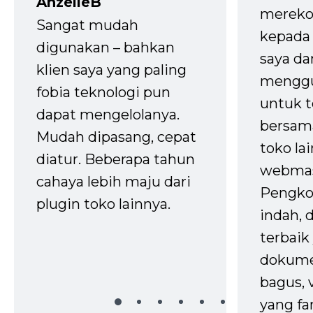
AnzelleB
mereko
Sangat mudah
kepada 
digunakan – bahkan
saya da
klien saya yang paling
mengg
fobia teknologi pun
untuk t
dapat mengelolanya.
bersam
Mudah dipasang, cepat
toko la
diatur. Beberapa tahun
webmas
cahaya lebih maju dari
Pengko
plugin toko lainnya.
indah,
terbaik 
dokume
bagus, 
yang fa