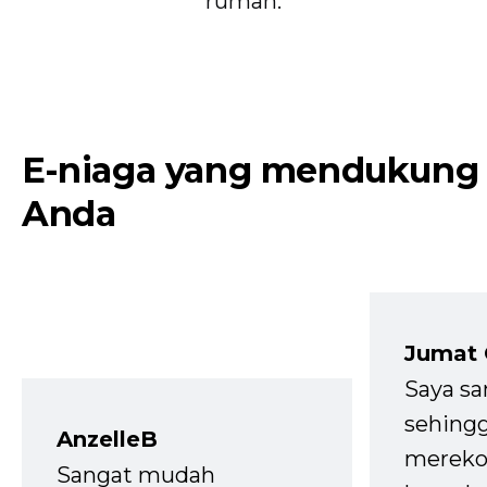
rumah.
E-niaga yang mendukung
Anda
Jumat
Saya sa
sehingg
AnzelleB
mereko
Sangat mudah