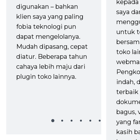
kepada 
digunakan – bahkan
saya da
klien saya yang paling
mengg
fobia teknologi pun
untuk t
dapat mengelolanya.
bersam
Mudah dipasang, cepat
toko la
diatur. Beberapa tahun
webmas
cahaya lebih maju dari
Pengko
plugin toko lainnya.
indah,
terbaik 
dokume
bagus, 
yang fa
kasih b