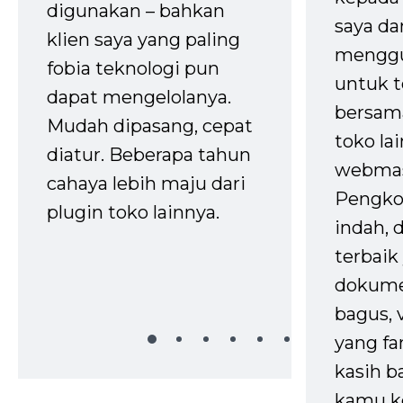
digunakan – bahkan
saya da
klien saya yang paling
mengg
fobia teknologi pun
untuk t
dapat mengelolanya.
bersam
Mudah dipasang, cepat
toko la
diatur. Beberapa tahun
webmas
cahaya lebih maju dari
Pengko
plugin toko lainnya.
indah,
terbaik 
dokume
bagus, 
yang fa
kasih b
kamu k