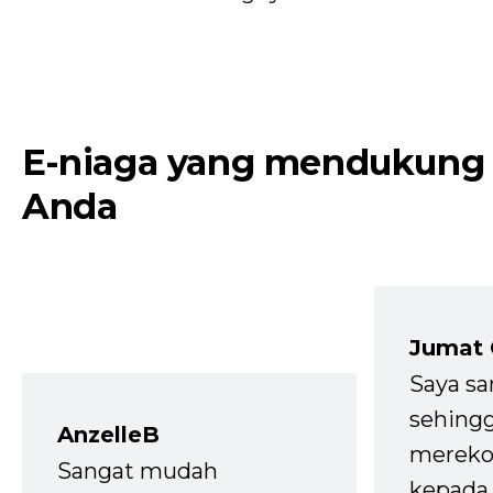
E-niaga yang mendukung
Anda
Jumat
Saya sa
sehingg
AnzelleB
mereko
Sangat mudah
kepada 