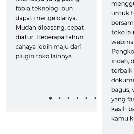
mengg
fobia teknologi pun
untuk t
dapat mengelolanya.
bersam
Mudah dipasang, cepat
toko la
diatur. Beberapa tahun
webmas
cahaya lebih maju dari
Pengko
plugin toko lainnya.
indah,
terbaik 
dokume
bagus, 
yang fa
kasih b
kamu k