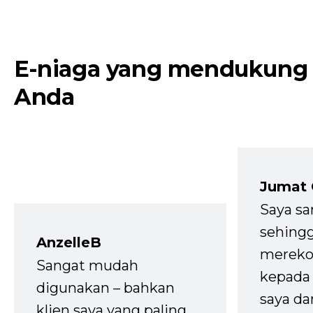
E-niaga yang mendukung
Anda
Jumat
Saya sa
sehingg
AnzelleB
mereko
Sangat mudah
kepada 
digunakan – bahkan
saya da
klien saya yang paling