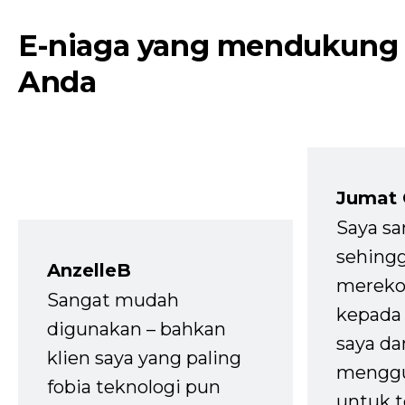
E-niaga yang mendukung
Anda
Jumat
Saya sa
sehingg
AnzelleB
mereko
Sangat mudah
kepada 
digunakan – bahkan
saya da
klien saya yang paling
mengg
fobia teknologi pun
untuk t