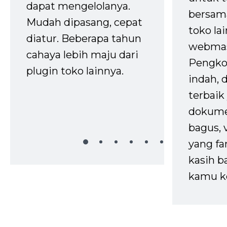
dapat mengelolanya.
bersam
Mudah dipasang, cepat
toko la
diatur. Beberapa tahun
webmas
cahaya lebih maju dari
Pengko
plugin toko lainnya.
indah,
terbaik 
dokume
bagus, 
yang fa
kasih b
kamu k