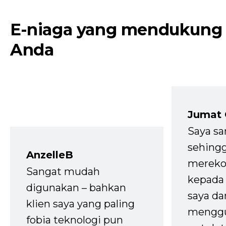
E-niaga yang mendukung
Anda
Jumat
Saya sa
sehingg
AnzelleB
mereko
Sangat mudah
kepada 
digunakan – bahkan
saya da
klien saya yang paling
mengg
fobia teknologi pun