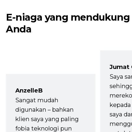
E-niaga yang mendukung
Anda
Jumat
Saya sa
sehingg
AnzelleB
mereko
Sangat mudah
kepada 
digunakan – bahkan
saya da
klien saya yang paling
mengg
fobia teknologi pun