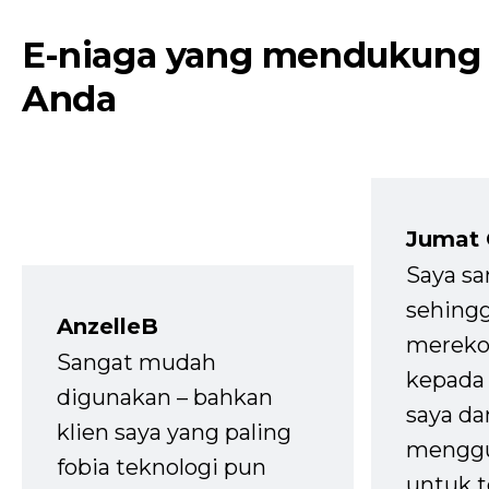
E-niaga yang mendukung
Anda
Jumat
Saya sa
sehingg
AnzelleB
mereko
Sangat mudah
kepada 
digunakan – bahkan
saya da
klien saya yang paling
mengg
fobia teknologi pun
untuk t