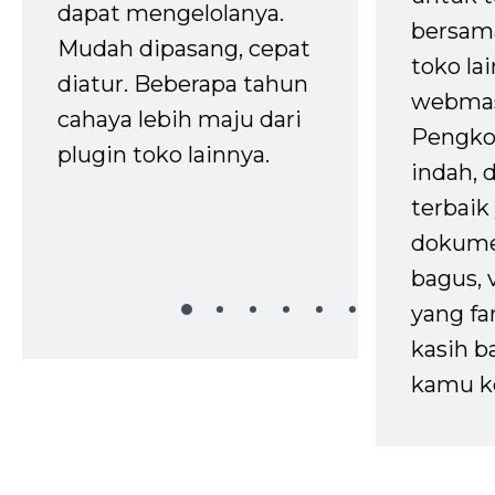
dapat mengelolanya.
bersam
Mudah dipasang, cepat
toko la
diatur. Beberapa tahun
webmas
cahaya lebih maju dari
Pengko
plugin toko lainnya.
indah,
terbaik 
dokume
bagus, 
yang fa
kasih b
kamu k