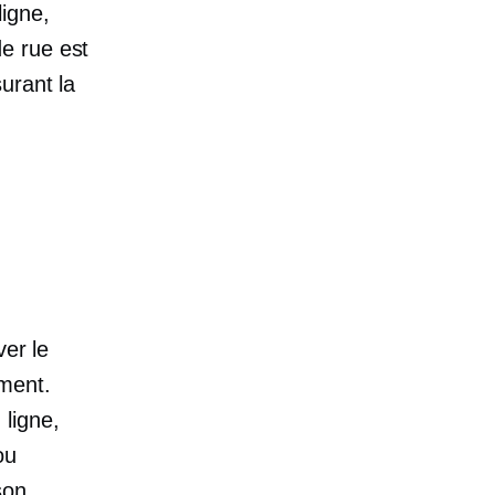
igne,
e rue est
urant la
ver le
ment.
ligne,
ou
son