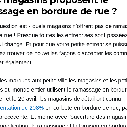
sage en bordure de rue ?
question est
-
quels magasins n'offrent pas de ram
e rue ! Presque toutes les entreprises sont passée
 change. Et pour que votre petite entreprise puiss
ez trouver de nouvelles façons d'accepter les co
rer également.
des marques aux
petite ville
les magasins et les pet
es du monde entier utilisent le ramassage en bordur
er et le 20 avril, les magasins de détail ont connu
entation de 208%
en collecte en bordure de rue, p
 précédente. Et même avec l’ouverture des magasi
odification, le ramassage et la livraison en bordur