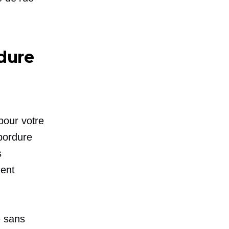
dure
pour votre
bordure
s
uent
e sans