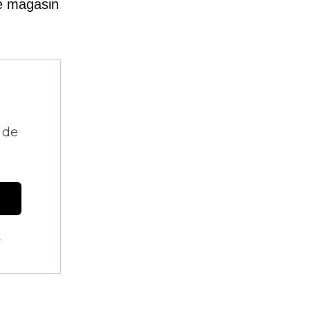
e
magasin
 de
.