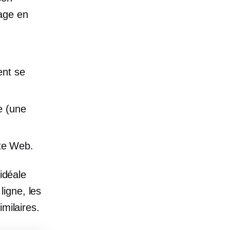
age en
ent se
e (une
ite Web.
 idéale
igne, les
milaires.