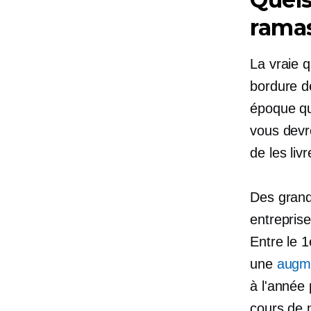
ramas
La vraie 
bordure d
époque qui
vous devr
de les liv
Des gran
entrepris
Entre le 1
une
augm
à l'année
cours de m