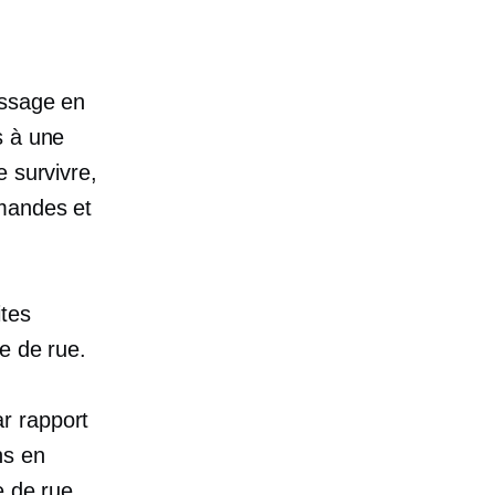
assage en
s à une
e survivre,
mmandes et
ites
e de rue.
ar rapport
ns en
e de rue