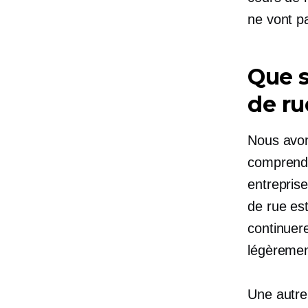
ne vont pa
Que s
de ru
Nous avon
comprendr
entrepris
de rue est
continuer
légèrement
Une autre