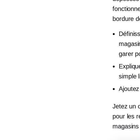
fonctionn
bordure d
Définiss
magasin
garer p
Expliqu
simple l
Ajoutez 
Jetez un o
pour les 
magasins v