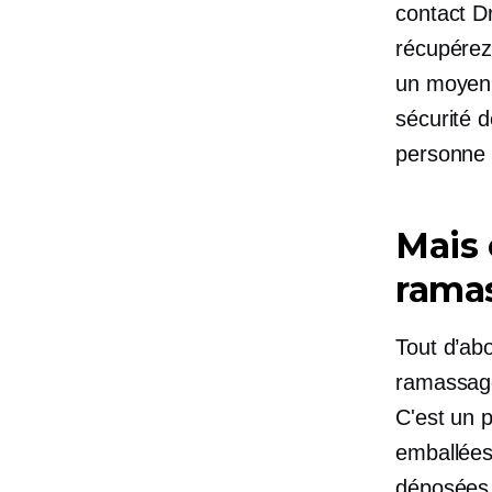
contact
Dr
récupére
un moyen 
sécurité d
personne
Mais
ramas
Tout d’abo
ramassage
C'est un 
emballées 
déposées 