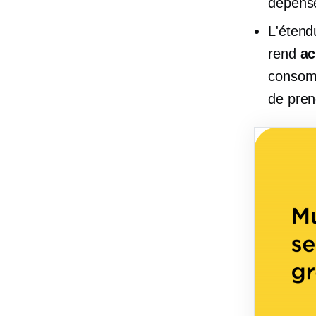
dépense
L'étend
rend
a
consomm
de pren