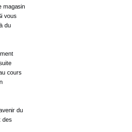
re magasin
Si vous
là du
ement
suite
au cours
n
avenir du
t des