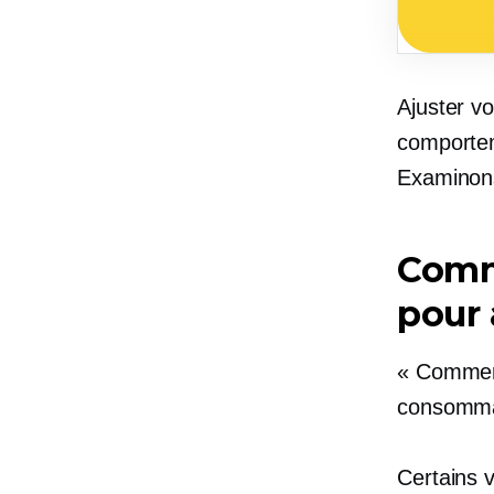
Ajuster v
comportem
Examinons
Comm
pour 
« Comment
consomma
Certains 