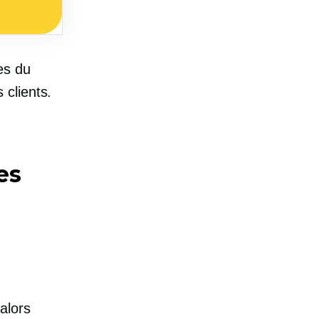
es du
clients.
es
alors