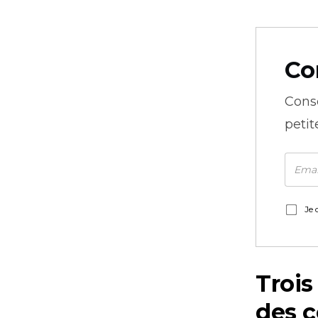
Co
Cons
petit
Je 
Troi
des 