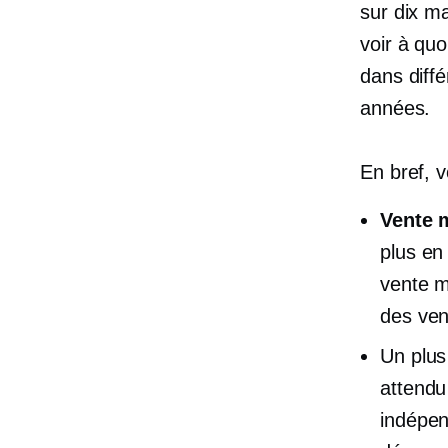
sur dix m
voir à qu
dans diff
années.
En bref, v
Vente 
plus en
vente m
des ven
Un plu
attendu
indépen