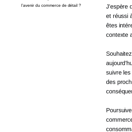
l’avenir du commerce de détail ?
J'espère 
et réussi 
êtes inté
contexte a
Souhaitez
aujourd’h
suivre le
des proch
conséque
Poursuivez
commerce 
consommat