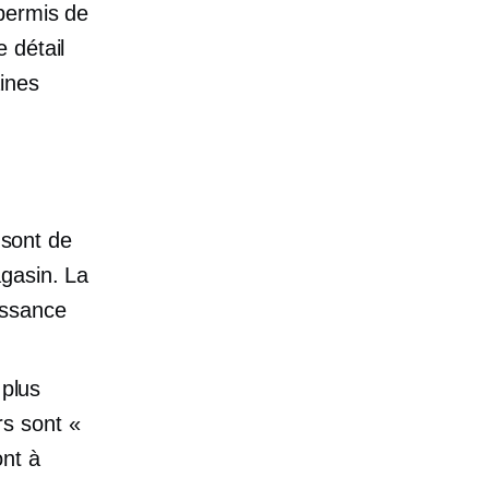
permis de
 détail
ines
sont de
gasin.
La
issance
 plus
rs sont «
ont à