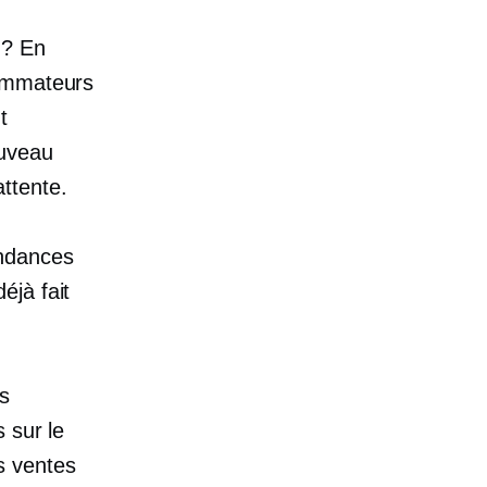
 ? En
sommateurs
t
ouveau
ttente.
endances
éjà fait
s
 sur le
s ventes