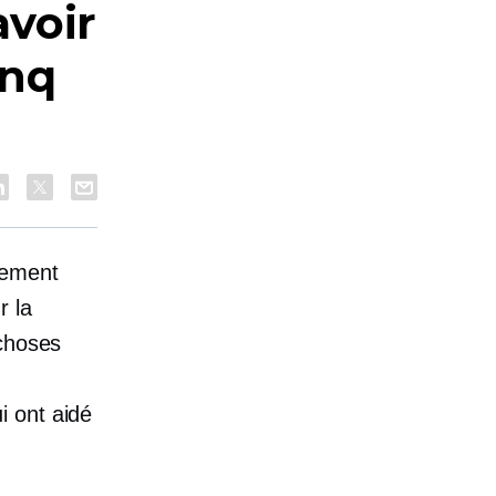
voir
inq
dement
r la
 choses
n
i ont aidé