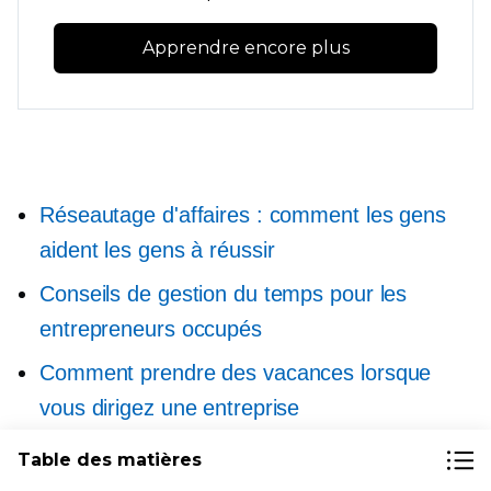
Apprendre encore plus
Réseautage d'affaires : comment les gens
aident les gens à réussir
Conseils de gestion du temps pour les
entrepreneurs occupés
Comment prendre des vacances lorsque
vous dirigez une entreprise
Comment arrêter la roue du hamster et
Table des matières
prévenir l'épuisement professionnel