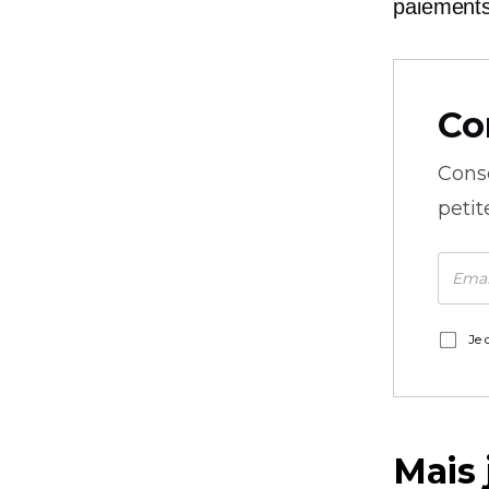
paiements
Co
Cons
petit
Je 
Mais 