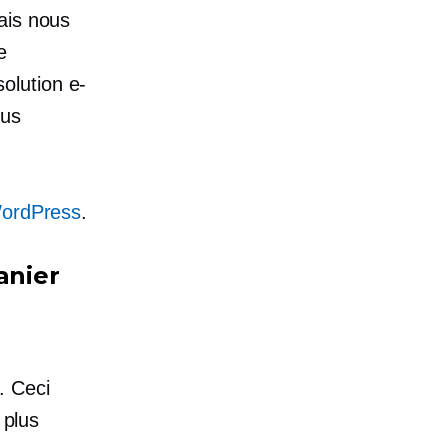
ais nous
e
olution e-
ous
 WordPress
.
anier
. Ceci
 plus