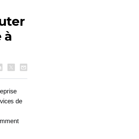
uter
 à
eprise
rvices de
tamment