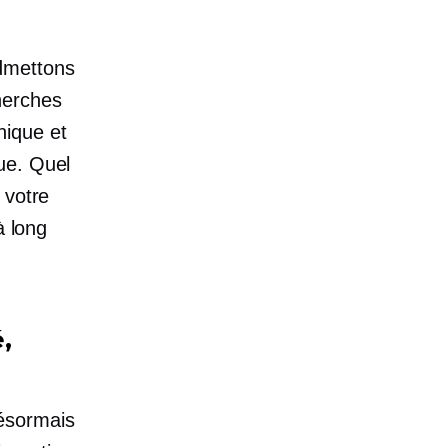
dmettons
herches
nique et
ue. Quel
 votre
à long
,
ésormais