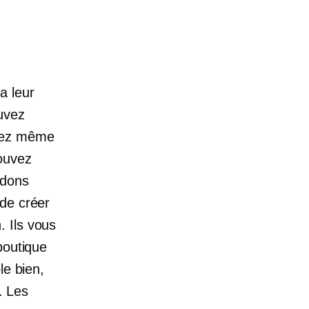
a leur
ouvez
uvez même
ouvez
 dons
 de créer
 Ils vous
boutique
le bien,
. Les