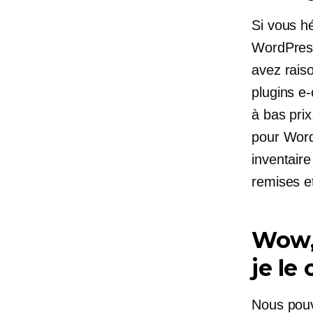
Si vous h
WordPress
avez raiso
plugins e
à bas prix
pour WordP
inventaire
remises e
Wow, 
je le
Nous pouv