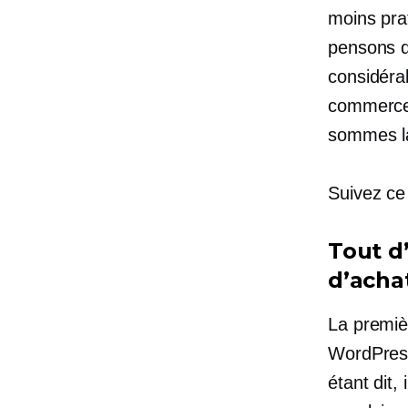
moins pra
pensons q
considéra
commerce 
sommes l
Suivez ce
Tout d
d’acha
La premièr
WordPress
étant dit,