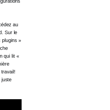
igurations
ccédez au
. Sur le
 plugins »
rche
 qui lit «
mière
travail!
 juste