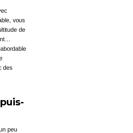
vec
able, vous
ltitude de
ant…
 abordable
e
c des
puis-
un peu