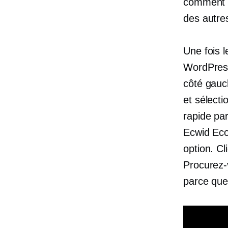
comment c
des autres
Une fois 
WordPress
côté gauc
et sélect
rapide par
Ecwid Eco
option. Cl
Procurez-v
parce que