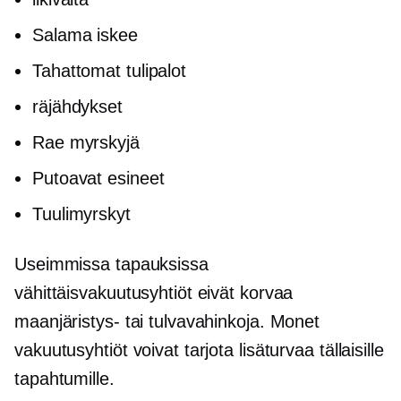
Salama iskee
Tahattomat tulipalot
räjähdykset
Rae myrskyjä
Putoavat esineet
Tuulimyrskyt
Useimmissa tapauksissa
vähittäisvakuutusyhtiöt eivät korvaa
maanjäristys- tai tulvavahinkoja. Monet
vakuutusyhtiöt voivat tarjota lisäturvaa tällaisille
tapahtumille.