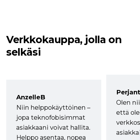
Verkkokauppa, jolla on
selkäsi
Perjant
AnzelleB
Olen ni
Niin helppokäyttöinen –
että ole
jopa teknofobisimmat
verkkos
asiakkaani voivat hallita.
asiakkai
Helppo asentaa, nopea