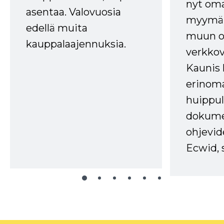
nyt om
asentaa. Valovuosia
myymälä
edellä muita
muun oh
kauppalaajennuksia.
verkkov
Kaunis 
erinom
huippul
dokume
ohjevid
Ecwid, 