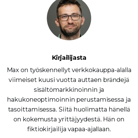
Kirjailijasta
Max on työskennellyt verkkokauppa-alalla
viimeiset kuusi vuotta auttaen brändejä
sisältömarkkinoinnin ja
hakukoneoptimoinnin perustamisessa ja
tasoittamisessa. Siitä huolimatta hänellä
on kokemusta yrittäjyydestä. Hän on
fiktiokirjailija vapaa-ajallaan.