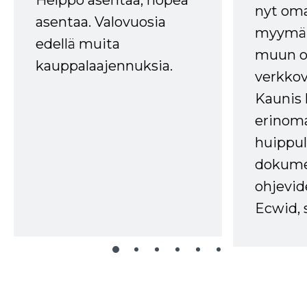
nyt om
asentaa. Valovuosia
myymälä
edellä muita
muun oh
kauppalaajennuksia.
verkkov
Kaunis 
erinom
huippul
dokume
ohjevid
Ecwid, 