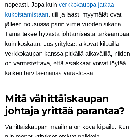
nopeasti. Jopa kuin
verkkokauppa jatkaa
kukoistamistaan
,
tiili ja laasti
myymälät ovat
jälleen nousussa parin viime vuoden aikana.
Tämä tekee hyvästä johtamisesta tärkeämpää
kuin koskaan. Jos yritykset aikovat kilpailla
verkkokaupan kanssa pitkällä aikavälillä, niiden
on varmistettava, että asiakkaat voivat löytää
kaiken tarvitsemansa
varastossa.
Mitä vähittäiskaupan
johtaja yrittää parantaa?
Vähittäiskaupan maailma on kova kilpailu. Kun
niin monet yritykset etsivät paikkoja,