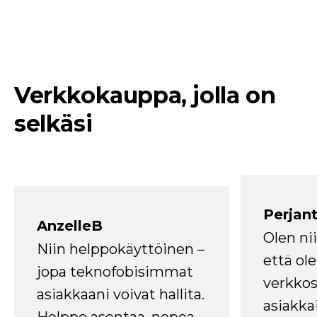
Verkkokauppa, jolla on
selkäsi
Perjant
AnzelleB
Olen ni
Niin helppokäyttöinen –
että ole
jopa teknofobisimmat
verkkos
asiakkaani voivat hallita.
asiakkai
Helppo asentaa, nopea