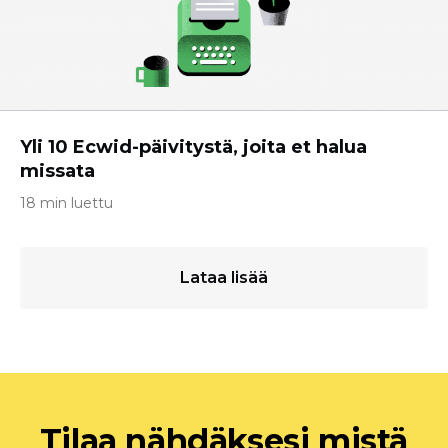
Yli 10 Ecwid-päivitystä, joita et halua
missata
18 min luettu
Lataa lisää
Tilaa nähdäksesi mistä