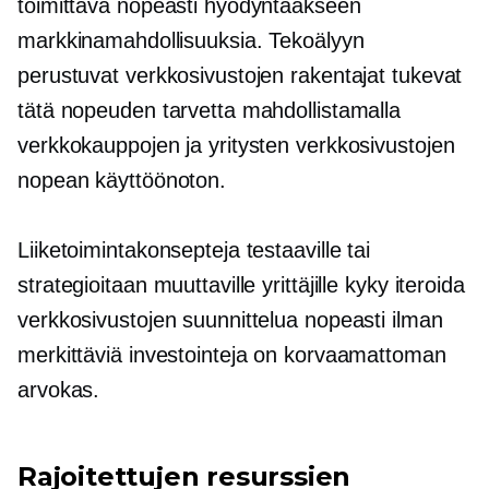
toimittava nopeasti hyödyntääkseen
markkinamahdollisuuksia. Tekoälyyn
perustuvat verkkosivustojen rakentajat tukevat
tätä nopeuden tarvetta mahdollistamalla
verkkokauppojen ja yritysten verkkosivustojen
nopean käyttöönoton.
Liiketoimintakonsepteja testaaville tai
strategioitaan muuttaville yrittäjille kyky iteroida
verkkosivustojen suunnittelua nopeasti ilman
merkittäviä investointeja on korvaamattoman
arvokas.
Rajoitettujen resurssien