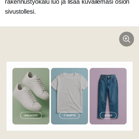
rakennustyökalu luo ja lisää kuvailemasi osion
sivustollesi.