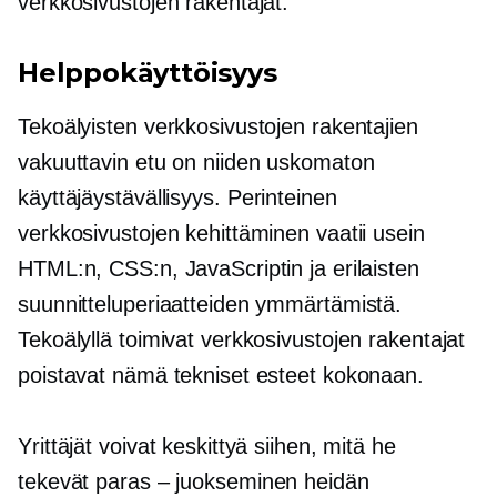
verkkosivustojen rakentajat.
Helppokäyttöisyys
Tekoälyisten verkkosivustojen rakentajien
vakuuttavin etu on niiden uskomaton
käyttäjäystävällisyys.
Perinteinen
verkkosivustojen kehittäminen vaatii usein
HTML:n, CSS:n, JavaScriptin ja erilaisten
suunnitteluperiaatteiden ymmärtämistä.
Tekoälyllä toimivat verkkosivustojen rakentajat
poistavat nämä tekniset esteet kokonaan.
Yrittäjät voivat keskittyä siihen, mitä he
tekevät
paras – juokseminen
heidän