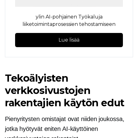
ylin
AI-pohjainen
Työkaluja
liiketoimintaprosessien tehostamiseen
Lue lisää
Tekoälyisten
verkkosivustojen
rakentajien käytön edut
Pienyritysten omistajat ovat niiden joukossa,
jotka hyötyvät eniten
AI-käyttöinen