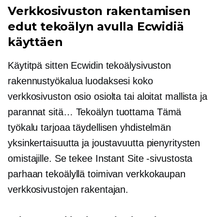
Verkkosivuston rakentamisen
edut tekoälyn avulla Ecwidiä
käyttäen
Käytitpä sitten Ecwidin tekoälysivuston
rakennustyökalua luodaksesi koko
verkkosivuston osio osiolta tai aloitat mallista ja
parannat sitä…
Tekoälyn tuottama
Tämä
työkalu tarjoaa täydellisen yhdistelmän
yksinkertaisuutta ja joustavuutta pienyritysten
omistajille. Se tekee Instant Site -sivustosta
parhaan tekoälyllä toimivan verkkokaupan
verkkosivustojen rakentajan.