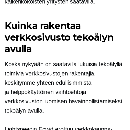
kaikenkokoisten yritysten saatavilla.
Kuinka rakentaa
verkkosivusto tekoälyn
avulla
Koska nykyään on saatavilla lukuisia tekoälyllä
toimivia verkkosivustojen rakentajia,
keskitymme yhteen edullisimmista
ja
helppokäyttöinen
vaihtoehtoja
verkkosivuston luomisen havainnollistamiseksi
tekoälyn avulla.
Lightspeedin Ecwid erottuu verkkokauppa-