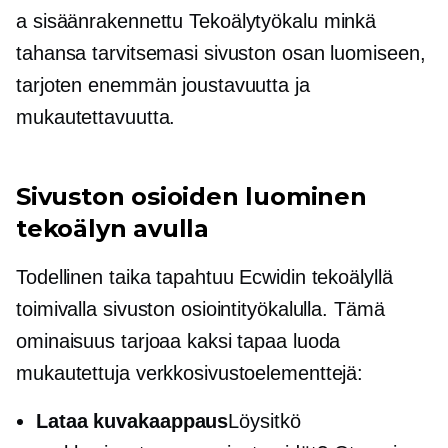
a
sisäänrakennettu
Tekoälytyökalu minkä
tahansa tarvitsemasi sivuston osan luomiseen,
tarjoten enemmän joustavuutta ja
mukautettavuutta.
Sivuston osioiden luominen
tekoälyn avulla
Todellinen taika tapahtuu Ecwidin tekoälyllä
toimivalla sivuston osiointityökalulla. Tämä
ominaisuus tarjoaa kaksi tapaa luoda
mukautettuja verkkosivustoelementtejä:
Lataa kuvakaappaus
Löysitkö