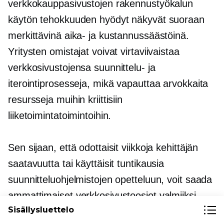
verkkokauppasivustojen rakennustyökalun
käytön tehokkuuden hyödyt näkyvät suoraan
merkittävinä aika- ja kustannussäästöinä.
Yritysten omistajat voivat virtaviivaistaa
verkkosivustojensa suunnittelu- ja
iterointiprosesseja, mikä vapauttaa arvokkaita
resursseja muihin kriittisiin
liiketoimintatoimintoihin.
Sen sijaan, että odottaisit viikkoja kehittäjän
saatavuutta tai käyttäisit tuntikausia
suunnitteluohjelmistojen opetteluun, voit saada
ammattimaiset verkkosivustoosiot valmiiksi
Sisällysluettelo
minuuteissa.
markkinoilletulonopeus
etu voi olla