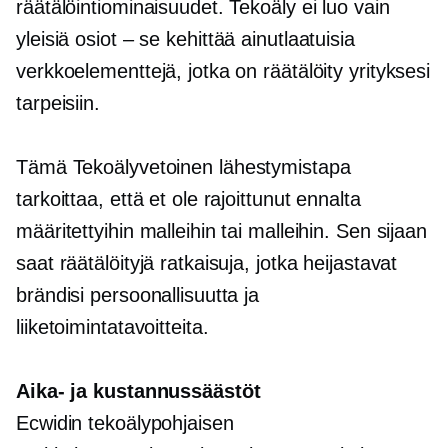
räätälöintiominaisuudet. Tekoäly ei luo vain
yleisiä
osiot – se
kehittää ainutlaatuisia
verkkoelementtejä, jotka on räätälöity yrityksesi
tarpeisiin.
Tämä
Tekoälyvetoinen
lähestymistapa
tarkoittaa, että et ole rajoittunut ennalta
määritettyihin malleihin tai malleihin. Sen sijaan
saat räätälöityjä ratkaisuja, jotka heijastavat
brändisi persoonallisuutta ja
liiketoimintatavoitteita.
Aika- ja kustannussäästöt
Ecwidin tekoälypohjaisen