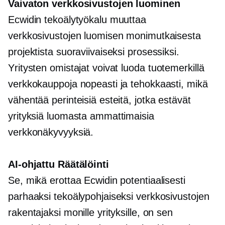
Vaivaton verkkosivustojen luominen
Ecwidin tekoälytyökalu muuttaa
verkkosivustojen luomisen monimutkaisesta
projektista suoraviivaiseksi prosessiksi.
Yritysten omistajat voivat luoda
tuotemerkillä
verkkokauppoja nopeasti ja tehokkaasti, mikä
vähentää perinteisiä esteitä, jotka estävät
yrityksiä luomasta ammattimaisia ​​
verkkonäkyvyyksiä.
AI-ohjattu
Räätälöinti
Se, mikä erottaa Ecwidin potentiaalisesti
parhaaksi tekoälypohjaiseksi verkkosivustojen
rakentajaksi monille yrityksille, on sen