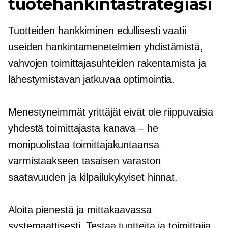
tuotehankintastrategiasi
Tuotteiden hankkiminen edullisesti vaatii
useiden hankintamenetelmien yhdistämistä,
vahvojen toimittajasuhteiden rakentamista ja
lähestymistavan jatkuvaa optimointia.
Menestyneimmät yrittäjät eivät ole riippuvaisia
yhdestä toimittajasta
kanava – he
monipuolistaa toimittajakuntaansa
varmistaakseen tasaisen varaston
saatavuuden ja kilpailukykyiset hinnat.
Aloita pienestä ja mittakaavassa
systemaattisesti. Testaa tuotteita ja toimittajia