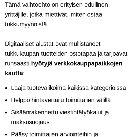
Tämä vaihtoehto on erityisen edullinen
yrittäjille, jotka miettivät, miten ostaa
tukkumyynnistä.
Digitaaliset alustat ovat mullistaneet
tukkukaupan tuotteiden ostotapaa ja tarjoavat
runsaasti
hyötyjä verkkokauppapaikkojen
kautta
:
Laaja tuotevalikoima kaikissa kategorioissa
Helppo hintavertailu toimittajien välillä
Sisäänrakennettu
viestintätyökalut ja
maksusuojaus
Pääsy toimittajien arviointeihin ja