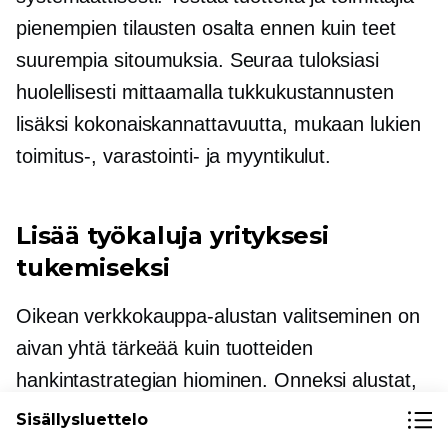
pienempien tilausten osalta ennen kuin teet
suurempia sitoumuksia. Seuraa tuloksiasi
huolellisesti mittaamalla tukkukustannusten
lisäksi kokonaiskannattavuutta, mukaan lukien
toimitus-, varastointi- ja myyntikulut.
Lisää työkaluja yrityksesi
tukemiseksi
Oikean verkkokauppa-alustan valitseminen on
aivan yhtä tärkeää kuin tuotteiden
hankintastrategian hiominen. Onneksi alustat,
kuten Ecwid by Lightspeed, tekevät
Sisällysluettelo
molemmista helppoja.