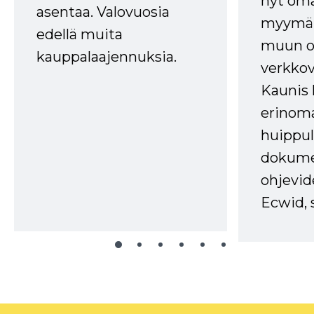
nyt om
asentaa. Valovuosia
myymälä
edellä muita
muun oh
kauppalaajennuksia.
verkkov
Kaunis 
erinom
huippul
dokume
ohjevid
Ecwid, 