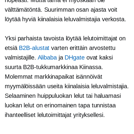
nopeasti. Mutta tämä ei myöskään ole
välttämätöntä. Suurimman osan ajasta voit
löytää hyviä kiinalaisia ​​leluvalmistajia verkosta.
Yksi parhaista tavoista löytää lelutoimittajat on
etsiä
B2B-alustat
varten
erittäin arvostettu
valmistajille.
Alibaba
ja
DHgate
ovat kaksi
suurta B2B-tukkumarkkinaa Kiinassa.
Molemmat markkinapaikat isännöivät
myymälöissään useita kiinalaisia ​​leluvalmistajia.
Selaaminen
huippuluokan
lelut tai haluamasi
luokan lelut on erinomainen tapa tunnistaa
ihanteelliset lelutoimittajat yrityksellesi.