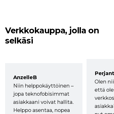
Verkkokauppa, jolla on
selkäsi
Perjant
AnzelleB
Olen ni
Niin helppokäyttöinen –
että ole
jopa teknofobisimmat
verkkos
asiakkaani voivat hallita.
asiakkai
Helppo asentaa, nopea