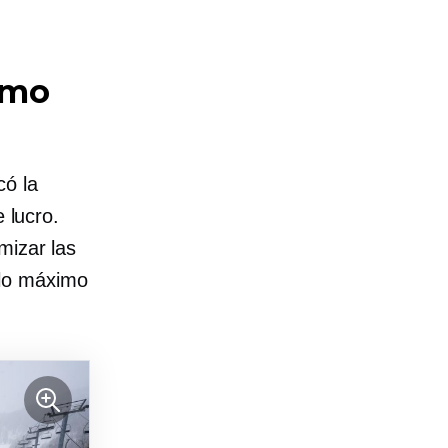
omo
có la
 lucro.
mizar las
 lo máximo