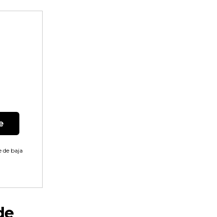
e
 de baja
de