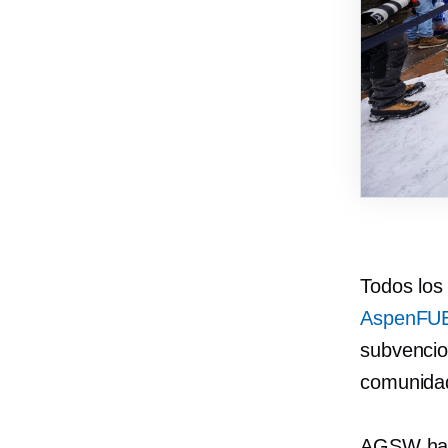
Todos los
AspenFU
subvencion
comunid
AGSW ha e