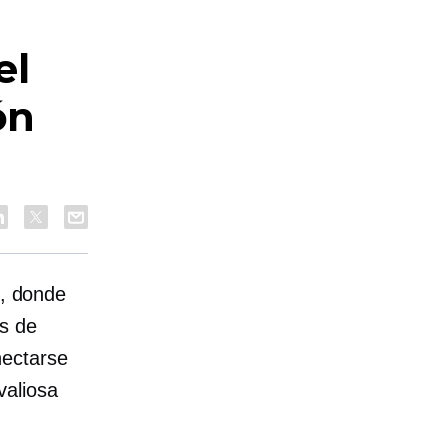
el
ón
d, donde
s de
nectarse
aliosa