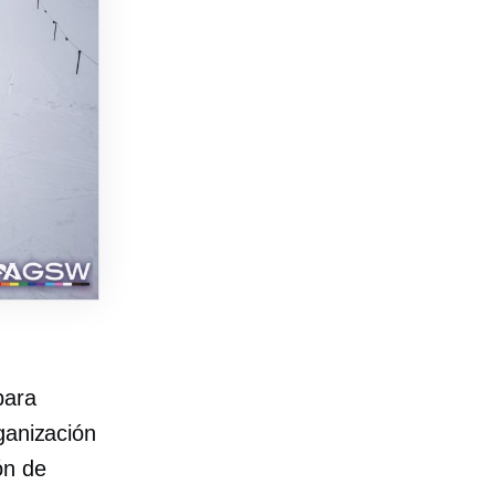
para
ganización
ón de