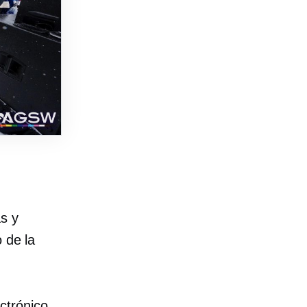
as y
 de la
ctrónico