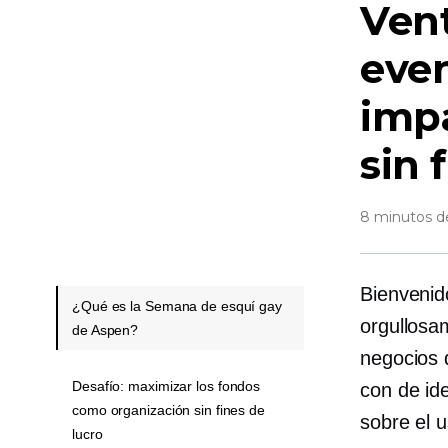
Vent
even
imp
sin 
8 minutos de
Bienvenido
¿Qué es la Semana de esquí gay
orgullosa
de Aspen?
negocios 
Desafío: maximizar los fondos
con
de id
como organización sin fines de
sobre el 
lucro