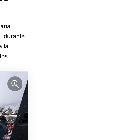
mana
, durante
 la
dos