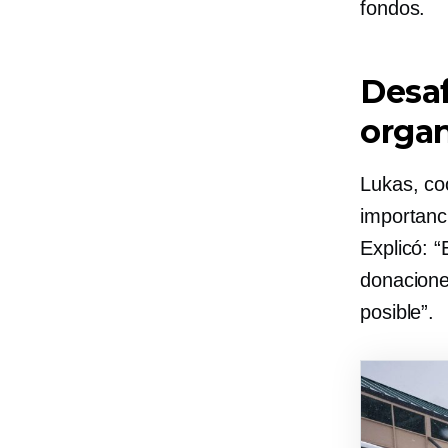
fondos.
Desaf
organ
Lukas, co
importanci
Explicó: 
donacione
posible”.