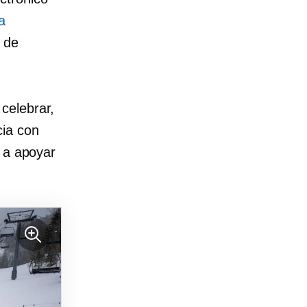
a
 de
celebrar,
cia con
n a apoyar