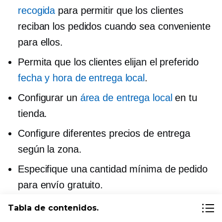
recogida
para permitir que los clientes
reciban los pedidos cuando sea conveniente
para ellos.
Permita que los clientes elijan el preferido
fecha y hora de entrega local
.
Configurar un
área de entrega local
en tu
tienda.
Configure diferentes precios de entrega
según la zona.
Especifique una cantidad mínima de pedido
para envío gratuito.
Y aun mas. Aprender más sobre
Tabla de contenidos.
configuración de entrega local
para las