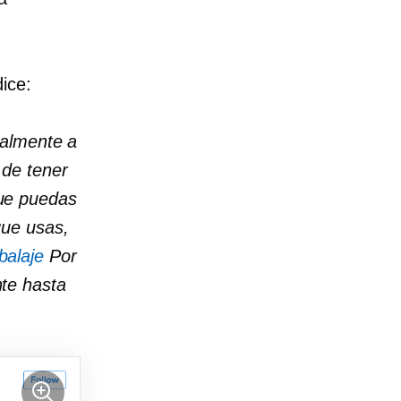
dice:
ealmente a
 de tener
ue puedas
que usas,
balaje
Por
nte hasta