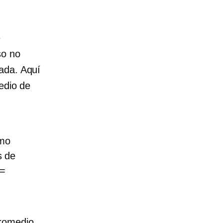
e
so no
ada. Aquí
edio de
imo
s de
 =
romedio,