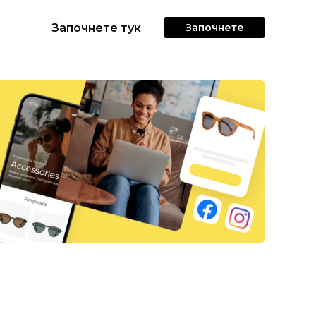
Започнете тук
Започнете