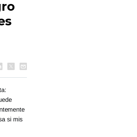
gro
es
ta:
puede
ientemente
a si mis