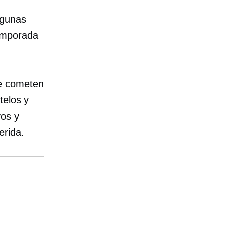
lgunas
temporada
ue cometen
telos y
vos y
erida.