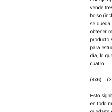
vende tre
bolso (inc
se queda s
obtener m
producto 
para estu
día, lo q
cuatro.
(4x6)
–
(3
Esto sign
en todo m
quedarte 