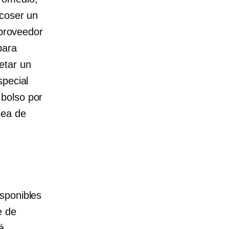
 coser un
 proveedor
para
etar un
special
 bolso por
sea de
sponibles
e de
á