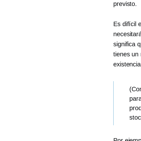
previsto.
Es difícil
necesitar
significa
tienes un 
existenci
(Co
para
prod
stoc
Por ejemp