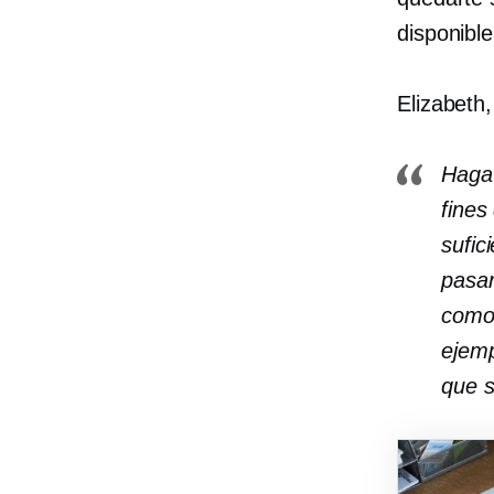
disponible
Elizabeth,
Haga 
fines
sufic
pasar
como 
ejemp
que 