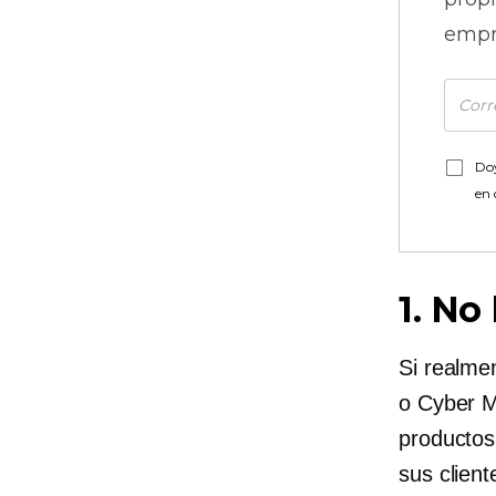
empr
Doy
en
1. No
Si realme
o Cyber ​
productos
sus clien