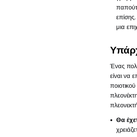
παπούτσ
επίσης.
μια επι
Υπάρχ
Ένας πολύ
είναι να 
ποιοτικού
πλεονέκτ
πλεονεκτ
Θα έχε
χρειάζε