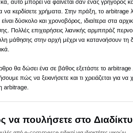
κά, αυτό μπορεί να φαίνεται σαν ένας γρήγορος κ
α να κερδίσετε χρήματα. Στην πράξη, το arbitrage λ
 είναι δύσκολο και
χρονοβόρος,
ιδιαίτερα στα αρχι
ης. Πολλές επιχειρήσεις λιανικής αρμπιτράζ περν
λη μάθησης στην αρχή μέχρι να κατανοήσουν τη δ
ικά.
άρθρο θα δώσει ένα
σε βάθος
εξετάστε το arbitrage 
σουμε πώς να ξεκινήσετε και τι χρειάζεται για να χ
η arbitrage.
ς να πουλήσετε στο Διαδίκτ
ουλές από
e-commerce
ειδικοί για ιδιοκτήτες μικρών