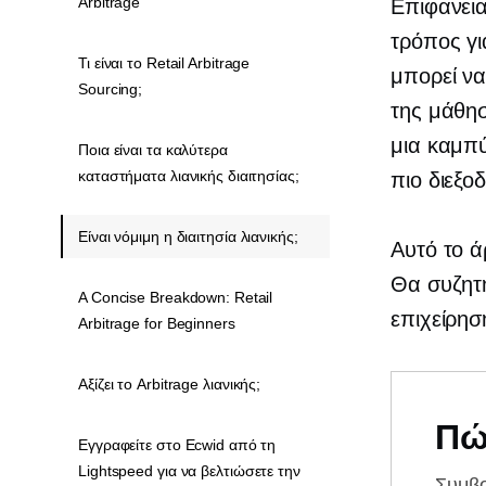
Arbitrage
Επιφανεια
τρόπος γι
Τι είναι το Retail Arbitrage
μπορεί να
Sourcing;
της μάθησ
μια καμπύ
Ποια είναι τα καλύτερα
καταστήματα λιανικής διαιτησίας;
πιο διεξοδ
Είναι νόμιμη η διαιτησία λιανικής;
Αυτό το 
Θα συζητή
A Concise Breakdown: Retail
επιχείρησ
Arbitrage for Beginners
Αξίζει το Arbitrage λιανικής;
Πώ
Εγγραφείτε στο Ecwid από τη
Lightspeed για να βελτιώσετε την
Συμβ