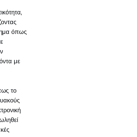
τικότητα,
ζοντας
ημα όπως
σε
ην
όντα με
πως το
κτυακούς
κτρονική
πωληθεί
ακές