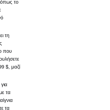
 όπως το
ε
νό
ει τη
ς
νο που
πουλήσετε
99 $, μαζί
 για
με τα
αίγνια
τε τα