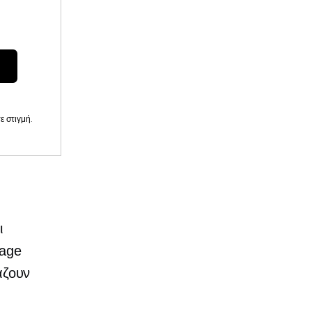
 στιγμή.
ι
rage
άζουν