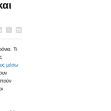
και
ρόνια. Τι
ς
υς μέσω
ουν
στούν
ρι