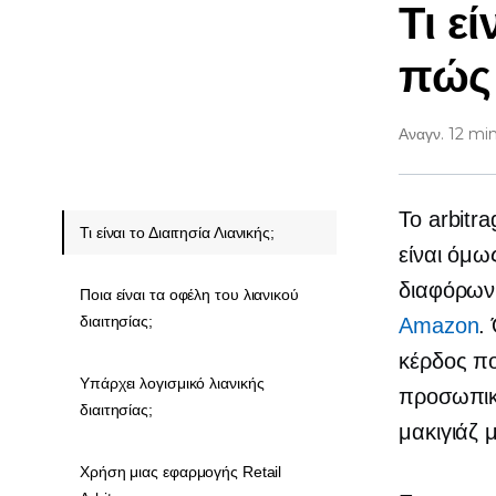
Τι ε
πώς 
Αναγν. 12 mi
Το arbitra
Τι είναι το Διαιτησία Λιανικής;
είναι όμω
διαφόρων 
Ποια είναι τα οφέλη του λιανικού
διαιτησίας;
Amazon
.
κέρδος πο
Υπάρχει λογισμικό λιανικής
προσωπικά
διαιτησίας;
μακιγιάζ 
Χρήση μιας εφαρμογής Retail