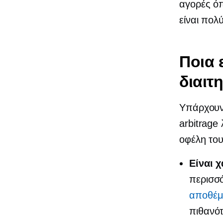
αγορές όπ
είναι πολ
Ποια 
διαιτ
Υπάρχουν
arbitrage 
οφέλη του
Είναι 
περισσό
αποθέμ
πιθανότ