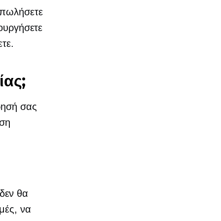
ταπωλήσετε
ιουργήσετε
ετε.
ίας;
ρησή σας
εση
 δεν θα
μές, να