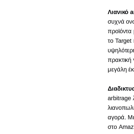
Λιανικό a
συχνά ονο
προϊόντα
το Target
υψηλότερη
πρακτική 
μεγάλη έ
Διαδικτυ
arbitrage
λιανοπωλη
αγορά. Με
στο Amazo