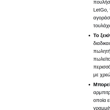
πουλήσ
LetGo, 
αγοράσε
τουλάχι
Το ξεκί
διαδικα
πωλητής
πωλείτα
περισσό
με χρεώ
Μπορεί
αρμπιτρ
οποία ε
γραμμέ