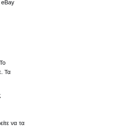
υ eBay
 Το
ε. Τα
ς
ίτε να τα