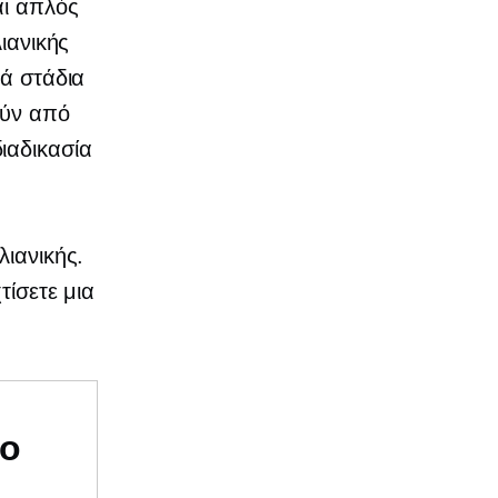
αι απλός
ιανικής
κά στάδια
ούν από
ιαδικασία
λιανικής.
τίσετε μια
υο