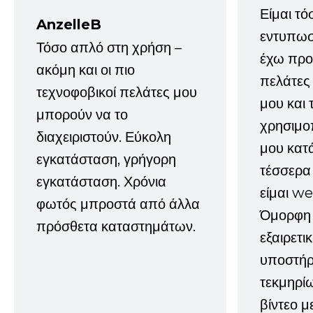
Είμαι τό
AnzelleB
εντυπωσ
Τόσο απλό στη χρήση –
έχω προτ
ακόμη και οι πιο
πελάτες
τεχνοφοβικοί πελάτες μου
μου και 
μπορούν να το
χρησιμοπ
διαχειριστούν. Εύκολη
μου κατ
εγκατάσταση, γρήγορη
τέσσερα 
εγκατάσταση. Χρόνια
είμαι w
φωτός μπροστά από άλλα
Όμορφη 
πρόσθετα καταστημάτων.
εξαιρετι
υποστήρι
τεκμηρί
βίντεο μ