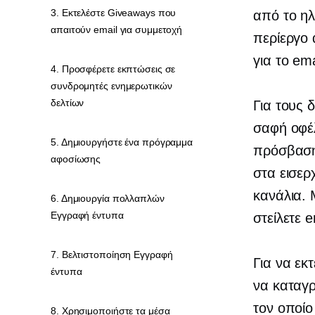
3. Εκτελέστε Giveaways που
από το ηλε
απαιτούν email για συμμετοχή
περίεργο
για το em
4. Προσφέρετε εκπτώσεις σε
συνδρομητές ενημερωτικών
δελτίων
Για τους 
σαφή οφέλ
5. Δημιουργήστε ένα πρόγραμμα
πρόσβαση 
αφοσίωσης
στα εισερ
κανάλια. 
6. Δημιουργία πολλαπλών
Εγγραφή έντυπα
στείλετε e
7. Βελτιστοποίηση Εγγραφή
Για να εκ
έντυπα
να καταγ
τον οποίο
8. Χρησιμοποιήστε τα μέσα