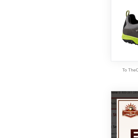
Το TheC