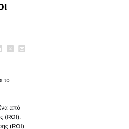
οι
ι το
ένα από
ς (ROI).
σης (ROI)