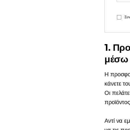
Συν
1. Πρ
μέσω
Η προσφορ
κάνετε το
Οι πελάτ
προϊόντο
Αντί να ε