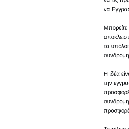
να τις πρ
να
Εγγραφ
Μπορείτε 
αποκλεισ
τα υπόλο
συνδρομη
Η ιδέα εί
την εγγρα
προσφορές
συνδρομητ
προσφορέ