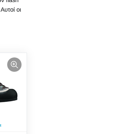
ν flash
Αυτοί οι
ύ