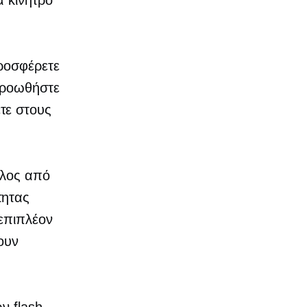
α κίνητρο
προσφέρετε
προωθήστε
τε στους
ελος από
τητας
επιπλέον
ουν