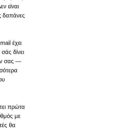
εν είναι
ις δαπάνες
mail έχει
σάς δίνει
ών σας —
σσότερα
ου
έπει πρώτα
υθμός με
τές θα