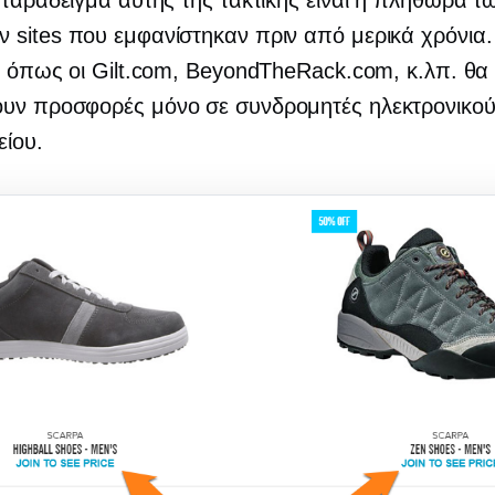
 παράδειγμα αυτής της τακτικής είναι η πληθώρα τω
sites που εμφανίστηκαν πριν από μερικά χρόνια. 
, όπως οι Gilt.com, BeyondTheRack.com, κ.λπ. θα
υν προσφορές μόνο σε συνδρομητές ηλεκτρονικο
ίου.