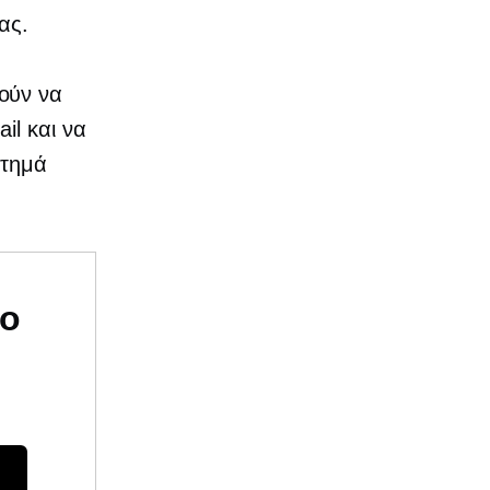
ας.
ούν να
il και να
στημά
υο