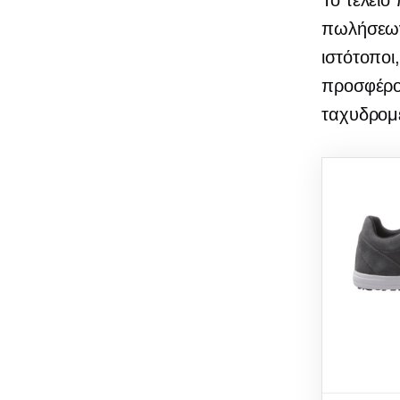
Το τέλειο
πωλήσεων 
ιστότοποι
προσφέρο
ταχυδρομε