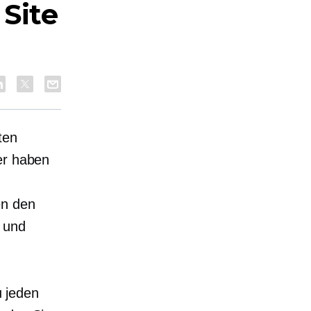
 Site
ten
er haben
en den
r und
u jeden