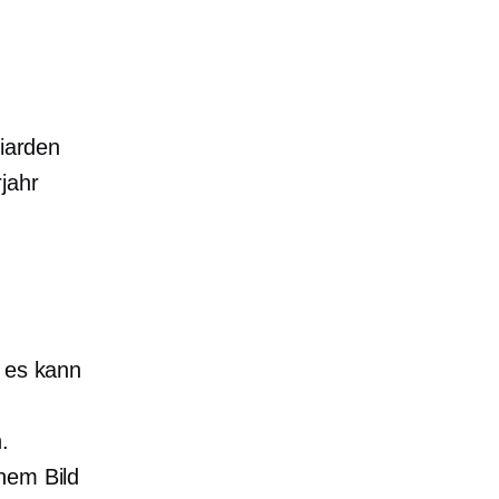
liarden
jahr
r es kann
.
nem Bild