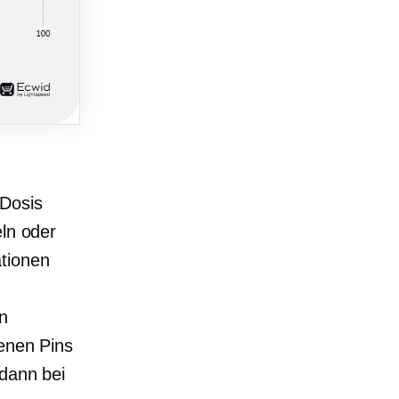
 Dosis
eln oder
ationen
n
denen Pins
 dann bei