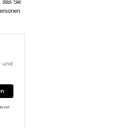
, das Sie
lpersonen
r und
en
erzeit