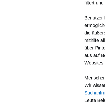
filtert und
Benutzer 
ermöglich
die äußer
mithilfe 
über Pint
aus auf B
Websites 
Menschen,
Wir wisse
Suchanfra
Leute Beis