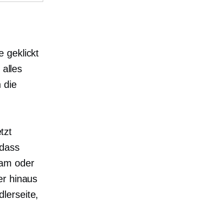
 geklickt
 alles
 die
tzt
 dass
ram oder
er hinaus
lerseite,