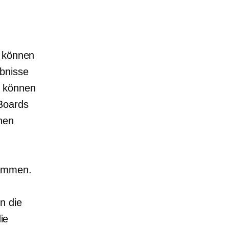
e können
ebnisse
r können
 Boards
nen
kommen.
 die
ie