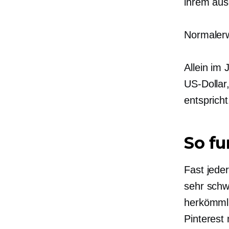
ihrem aus
Normalerwe
Allein im 
US-Dollar
entspricht
So fu
Fast jede
sehr schw
herkömmli
Pinterest