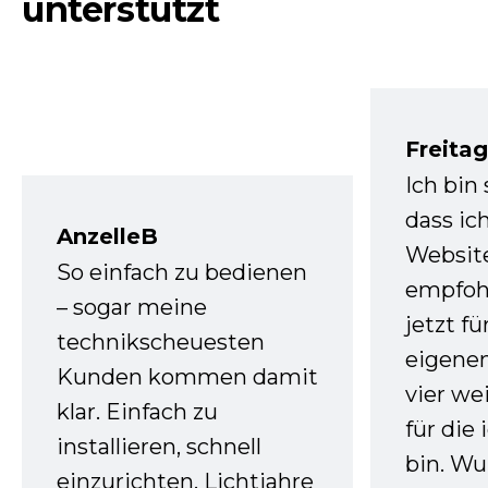
unterstützt
Freita
Ich bin
dass ic
AnzelleB
Websit
So einfach zu bedienen
empfoh
– sogar meine
jetzt f
technikscheuesten
eigenen
Kunden kommen damit
vier we
klar. Einfach zu
für die
installieren, schnell
bin. W
einzurichten. Lichtjahre